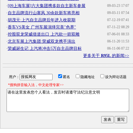
·
[09上海车展]六大集团携多款自主新车参展
09-03-23 17:07
·
自主品牌流行山寨风 30余款新车将亮相
09-03-11 07:54
·
胡茂元:上汽自主品牌后年进入收获期
07-12-19 07:41
·
香车VS美女 广州车展演绎完美"色界"
07-11-22 08:29
·
控股双龙荣威借道出口 上汽欲一箭双雕
07-06-01 08:33
·
北京车展上汽集团:荣威双龙携手演出
06-11-20 11:53
·
荣威诞生记 上汽将冲击5万自主品牌目标
06-11-06 07:22
更多关于
R95L
的新闻>>
用户：
匿名
隐藏地址
设为辩论话题
*搜狗拼音输入法，中文处理专家>>