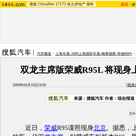
搜狐
ChinaRen
17173
焦点房地产
搜狗
新闻
-
体
汽车频道
>
上海车展-2009上海国际车展-梅赛德斯-奔驰特约
>
双龙主席版荣威R95L 将现身
2009年04月10日18:06
[
我来
来源：搜狐汽车 作者：综合报道
近日，
荣威
R95谍照现身
北京
。据悉，