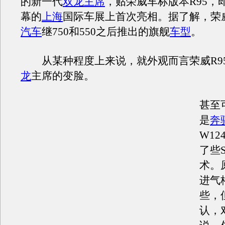
的新一代
双龙主席
，贴荣威车标版本R95，
幕的
上海
国际车展上首次亮相。据了解，荣威
汽车
继750和550之后推出的旗舰
车型
。
从某种程度上来说，就外观而言荣威R9
龙
主席的变脸。
甚至
是
奔
W1
了些
术。
进气
些，
认，