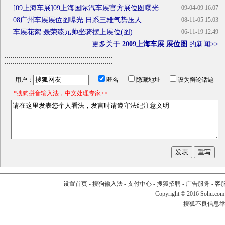
·
[09上海车展]09上海国际汽车展官方展位图曝光
09-04-09 16:07
·
08广州车展展位图曝光 日系三雄气势压人
08-11-05 15:03
·
车展花絮:聂荣臻元帅坐骑摆上展位(图)
06-11-19 12:49
更多关于
2009上海车展 展位图
的新闻>>
用户：
匿名
隐藏地址
设为辩论话题
*搜狗拼音输入法，中文处理专家>>
设置首页
-
搜狗输入法
-
支付中心
-
搜狐招聘
-
广告服务
-
客
Copyright
©
2016 Sohu.com
搜狐不良信息