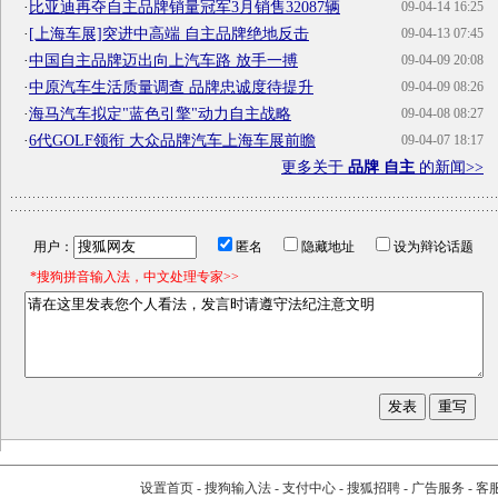
·
比亚迪再夺自主品牌销量冠军3月销售32087辆
09-04-14 16:25
·
[上海车展]突进中高端 自主品牌绝地反击
09-04-13 07:45
·
中国自主品牌迈出向上汽车路 放手一搏
09-04-09 20:08
·
中原汽车生活质量调查 品牌忠诚度待提升
09-04-09 08:26
·
海马汽车拟定"蓝色引擎"动力自主战略
09-04-08 08:27
·
6代GOLF领衔 大众品牌汽车上海车展前瞻
09-04-07 18:17
更多关于
品牌 自主
的新闻>>
用户：
匿名
隐藏地址
设为辩论话题
*搜狗拼音输入法，中文处理专家>>
设置首页
-
搜狗输入法
-
支付中心
-
搜狐招聘
-
广告服务
-
客