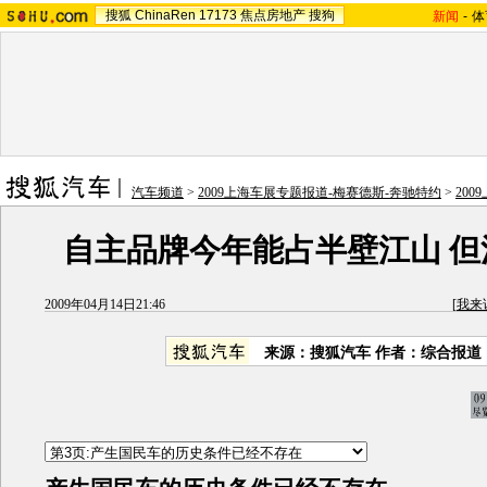
搜狐
ChinaRen
17173
焦点房地产
搜狗
新闻
-
体
汽车频道
>
2009上海车展专题报道-梅赛德斯-奔驰特约
>
20
自主品牌今年能占半壁江山 但
2009年04月14日21:46
[
我来
来源：
搜狐汽车
作者：综合报道