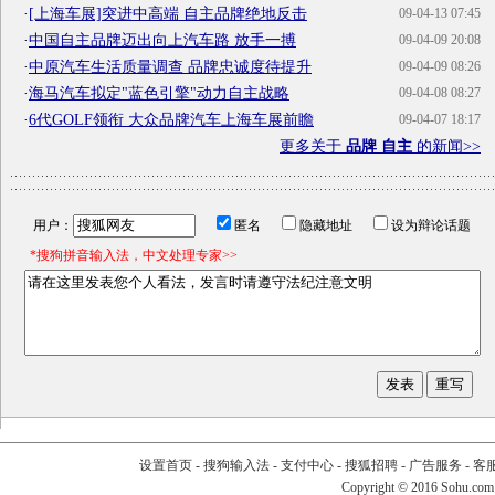
·
[上海车展]突进中高端 自主品牌绝地反击
09-04-13 07:45
·
中国自主品牌迈出向上汽车路 放手一搏
09-04-09 20:08
·
中原汽车生活质量调查 品牌忠诚度待提升
09-04-09 08:26
·
海马汽车拟定"蓝色引擎"动力自主战略
09-04-08 08:27
·
6代GOLF领衔 大众品牌汽车上海车展前瞻
09-04-07 18:17
更多关于
品牌 自主
的新闻>>
用户：
匿名
隐藏地址
设为辩论话题
*搜狗拼音输入法，中文处理专家>>
设置首页
-
搜狗输入法
-
支付中心
-
搜狐招聘
-
广告服务
-
客
Copyright
©
2016 Sohu.com