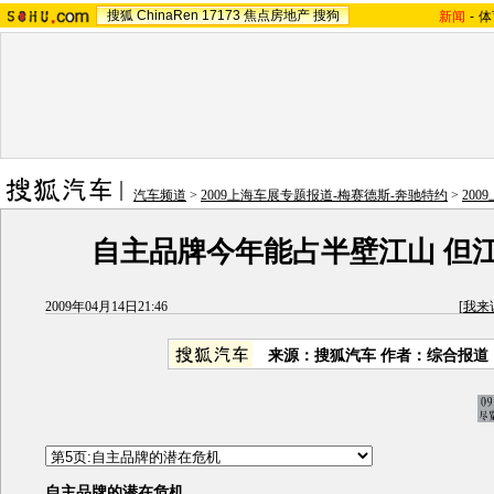
搜狐
ChinaRen
17173
焦点房地产
搜狗
新闻
-
体
汽车频道
>
2009上海车展专题报道-梅赛德斯-奔驰特约
>
20
自主品牌今年能占半壁江山 但
2009年04月14日21:46
[
我来
来源：
搜狐汽车
作者：综合报道
自主品牌的潜在危机