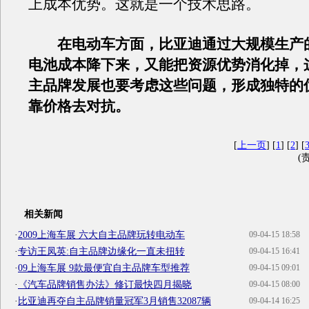
上成本优势。这就是一个技术思路。
在电动车方面，比亚迪通过大规模生产
电池成本降下来，又能把资源优势消化掉，
主品牌发展也要考虑这些问题，形成独特的
靠价格去对抗。
[
上一页
] [
1
] [
2
] [
(
相关新闻
·
2009上海车展 六大自主品牌玩转电动车
09-04-15 18:58
·
专访王凤英:自主品牌边缘化一直未扭转
09-04-15 16:41
·
09上海车展 9款最便宜自主品牌车型推荐
09-04-15 09:01
·
《汽车品牌销售办法》修订最快四月揭晓
09-04-15 08:00
·
比亚迪再夺自主品牌销量冠军3月销售32087辆
09-04-14 16:25