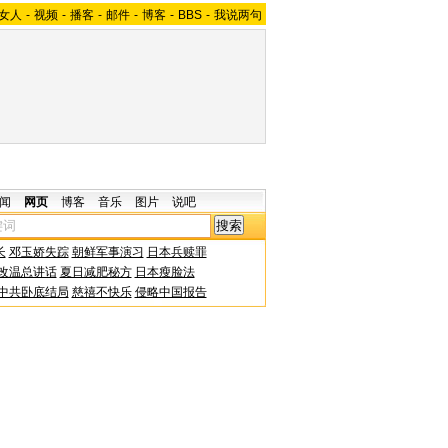
女人
-
视频
-
播客
-
邮件
-
博客
-
BBS
-
我说两句
闻
网页
博客
音乐
图片
说吧
长
邓玉娇失踪
朝鲜军事演习
日本兵赎罪
改温总讲话
夏日减肥秘方
日本瘦脸法
中共卧底结局
慈禧不快乐
侵略中国报告