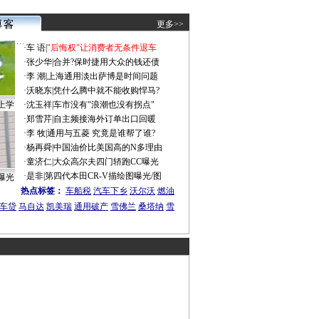
更多>>
·
车 语
|
"后悔权"让消费者无条件退车
·
张少华
|
合并?保时捷用大众的钱还债
·
李 潮
|
上海通用淡出萨博是时间问题
·
沃晓东
|
凭什么腾中就不能收购悍马?
上学
·
沈玉祥
|
车市没有"浪潮也没有拐点"
·
郑雪芹
|
自主频接海外订单出口回暖
·
李 牧
|
通用与五菱 究竟是谁帮了谁?
·
杨再舜
|
中国油价比美国高的N多理由
·
童济仁
|
大众高尔夫四门轿跑CC曝光
·
是非
|
第四代本田CR-V描绘图曝光/图
曝光
热点标签：
车船税
汽车下乡
沃尔沃
燃油
车贷
马自达
凯美瑞
通用破产
雪佛兰
桑塔纳
雪