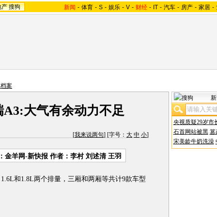
地产
搜狗
新闻
-
体育
-
S
-
娱乐
-
V
-
财经
-
IT
-
汽车
-
房产
-
家居
-
车档案
新
A3:大气有余动力不足
央视质疑29岁市
石首网站被黑
篡
[
我来说两句
] [字号：
大
中
小
]
宋美龄牛奶洗澡
：
金羊网-新快报
作者：李村 刘述清 王羽
1.6L和1.8L两个排量，三厢和两厢等共计9款车型