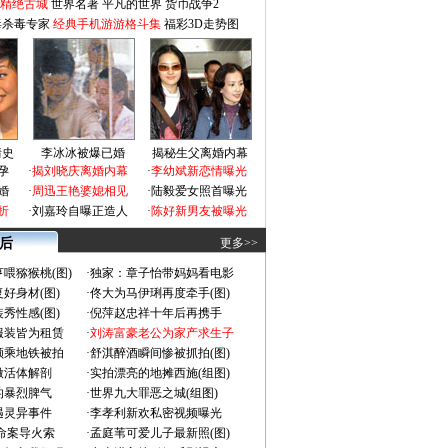
-精绝古城
世界名著
平凡的世界
货币战争2
毒杀毒专家
经典手机游游格斗集
福彩3D走势图
情史
李冰冰被爆已婚
揭秘生父离婚内幕
孕
·
揭刘晓庆离婚内幕
·
李幼斌新恋情曝光
婚
·
周迅王艳婆媳相见
·
陆毅爱女照首曝光
折
·
刘嘉玲自曝正造人
·
陈好新男友被曝光
 后
更多>>
喂猕猴桃(图)
·
独家：章子怡带妈妈看电影
好身材(图)
·
佟大为马伊琍再度牵手(图)
秀性感(图)
·
倪萍赵忠祥十年后再携手
服装皆为租赁
·
刘涛富豪老公为家产求生子
颜乘地铁被拍
·
舒淇醉酒瞬间惨被抓拍(图)
做活体解剖
·
实拍漂亮的地摊西施(组图)
的暴烈脾气
·
世界九大罪恶之城(组图)
遇灵异事件
·
李孝利新欢私密视频曝光
成命案导火索
·
孟庭苇可爱儿子最新照(图)