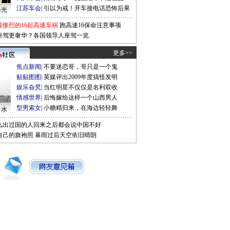
江苏车会
|
引以为戒！开车接电话恐怖后果
曝光
最惨烈的16起高速车祸
跑高速16保命注意事项
座驾更奢华？各国领导人座驾一览
更多>>
焦点新闻
|
不要迷恋哥，哥只是一个鬼
贴贴图图
|
英媒评出2009年度搞怪发明
娱乐旮旯
|
当红明星不仅仅是名利双收
情感世界
|
后悔嫁给这样一个山西男人
型男索女
|
小糖精归来，在海边轻轻舞
口水
么出过国的人回来之后都会说中国不好
自己的旗袍照
暴雨过后天空依旧晴朗