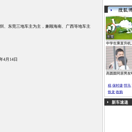
、东莞三地车主为主，兼顾海南、广西等地车主
中学生乘直升机
年4月14日
高圆圆同居男友
税
保时捷
悍马
铁龙
收购
新车速递