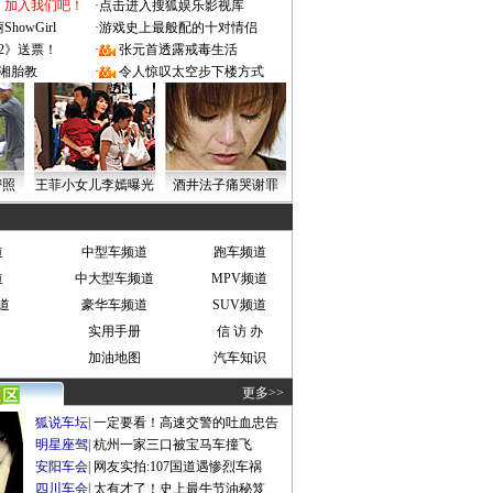
：加入我们吧！
·
点击进入搜狐娱乐影视库
owGirl
·
游戏史上最般配的十对情侣
2》送票！
·
张元首透露戒毒生活
湘胎教
·
令人惊叹太空步下楼方式
密照
王菲小女儿李嫣曝光
酒井法子痛哭谢罪
道
中型车频道
跑车频道
道
中大型车频道
MPV频道
道
豪华车频道
SUV频道
实用手册
信 访 办
加油地图
汽车知识
更多>>
狐说车坛
|
一定要看！高速交警的吐血忠告
明星座驾
|
杭州一家三口被宝马车撞飞
安阳车会
|
网友实拍:107国道遇惨烈车祸
四川车会
|
太有才了！史上最牛节油秘笈