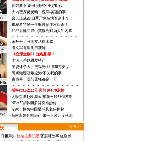
·
倔强萝卜
麦田
媳妇的美好时代
·
大内密探灵灵狗
倪萍-美丽的事
声》
·
台儿庄战役 日军尸体装满百余卡车
·
揭秘希特勒一生躲过多少次暗杀？
·
1982香港回归中英谈判鲜为人知内幕
·
宋丹丹：张国立活得太累
·
满文军有望明日获释
曝光
·
《变形金刚2》送电影票！
·
李湘王岳伦恩爱待产
·
黎姿怀孕大肚照曝光 月用30万安胎
·
阿娇懒理冠希返港:不关我的事
·
古巨基：我与霆锋都是一哥
不断
·
斯科拉狂砍22分 火箭104-79灰熊
·
火箭弃将赴欧淘金 扣篮王转战俄罗斯
·
NBA5佳球-朗多背身秀妙传
·
专家：振兴中国足球从老头抓起
连冠
·
马琳离婚分割房产 张一不舍几度落泪
更多>>
对口相声集
杜拉拉升职记
张震讲故事
红楼梦