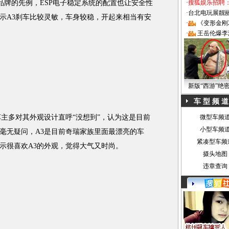
主品牌的先例，ESP电子稳定系统的配置也让安全性
·
搜狐娱乐招聘
·
台北电玩展靓丽Sh
示A3刹车比较灵敏，车身较稳，开起来相当有安
·
《变形金刚
·
王岳伦爆李
新版“西游”绝
车 型 频 道
主多对其外观设计直呼“没想到”，认为这是目前
微型车频
小型车频
毫无疑问，A3是目前奇瑞家族里面最漂亮的车
紧凑型车频
表示很喜欢A3的外观，觉得大气又时尚。
摄头地图
违章查询