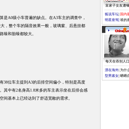
富家子女友遭
狐说车坛
|
国内
是A0级小车普遍的缺点。在A3车主的调查中，
明星座驾
|
谁的
音较大，整个车的隔音效果一般，玻璃窗、后悬挂都
路噪和胎噪都较大。
每天在吞别人
漂在海外
|
为什
型男索女
|
晒晒
38位车主提到A3的后排空间偏小，特别是高度
其中有2名身高1.8米多的车主表示坐在后排会感
空间基本上已经达到了舒适宽敞的需求。