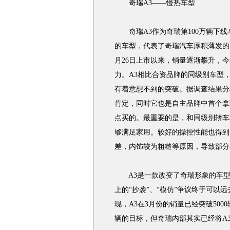
奇瑞A3——慢热车型
奇瑞A3作为奇瑞第100万辆下线
的车型，代表了奇瑞汽车厚积薄发的实
月26日上市以来，销量逐渐攀升，今
力。A3相比合资品牌的同级别车型
有着意想不到的突破。据调查结果分
肯定，同时它也是自主品牌中首个拿
点买的。最重要的是，和同级别轿车
够满足家用。较好的操控性能也得到
差，内饰较为粗糙等原因，导致部分
A3是一款改变了奇瑞形象的车型
上的“抄袭”、“模仿”争议终于可以
现，A3在3月份的销量已经突破500
辆的目标，但奇瑞内部其实已经将A