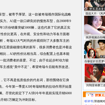
谍战大片-《风
车型，被寄予厚望。这一款被奇瑞视作国际化战略
力。A3是一款口碑良好的慢热车型，自2008年9
年3月份销量突破5000辆，这也代表了它的真正实
，性价比更高，在外观、安全性和动力等各方面都
闺房视频自拍
析，奇瑞A3大气时尚的外观得到了大多数车主的
到五星级碰撞结果的新车，很多消费者也是冲着这
相比，A3的性价比相当高，综合配置上也基本能
一批消费者的喜爱。不过，由于在起步时动力较
自爆捉奸后恶梦
车主感觉“美中不足”，希望奇瑞今后能有所改进。
，它不再是低质低价的代名词，那些围绕在它身
刘翔亚锦赛三
远去。今年第一季度A3对奇瑞销售的拉动作用开始显
0辆。尽管此前定下了A3到今年年底前实现月销6000
3月销1万辆定为冲刺目标。
·
听评书
|
郭德纲