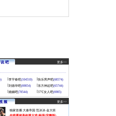
说 吧
更多>>
5)
李宇春吧
(104510)
快乐男声吧
(68574)
刘德华吧
(69854)
东方神起吧
(65744)
婚姻吧
(78544)
37℃女人吧
(6985)
视 频
更多>>
·
独家首播:大秦帝国
范冰冰-金大班
·
在线看超高收视大戏:
蜗居(完整版)