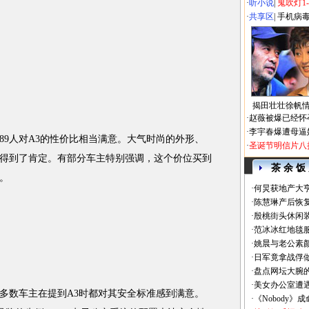
·
听小说
|
鬼吹灯1
·
共享区
|
手机病
揭田壮壮徐帆
·
赵薇被爆已经怀
·
李宇春爆遭母逼
9人对A3的性价比相当满意。大气时尚的外形、
·
圣诞节明信片八
得到了肯定。有部分车主特别强调，这个价位买到
茶 余 饭
。
·
何炅获地产大亨
·
陈慧琳产后恢复
·
殷桃街头休闲装
·
范冰冰红地毯
·
姚晨与老公素
·
日军竟拿战俘
·
盘点网坛大腕
·
美女办公室遭
多数车主在提到A3时都对其安全标准感到满意。
·
《Nobody》