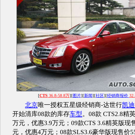
[
CTS
36.8-58.8万
][
图片
][
新闻
][
社区
][
经销商报价
32.
北京
唯一授权五星级经销商-达世行
凯迪
开始清库08款的库存
车型
。08款 CTS2.8精
万元，优惠3.9万元；09款CTS 3.6精英版现售
元，优惠4万元；08款SLS3.6豪华版现售价5