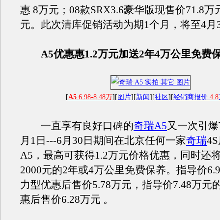
惠 8万元；08款SRX3.6豪华版现售价71.8
元。此次清库促销活动为期1个月，将至4月
A5优惠惠1.2万元加送2年4万公里免费
[
A5
6.98-8.48万
][
图片
][
新闻
][
社区
][
经销商报价
4.8
一直享有良好口碑的
奇瑞A5
又一次引爆
月1日---6月30日期间在北京任何一家
奇瑞
4
A5，最高可获得1.2万元价格优惠，同时还
2000元的2年或4万公里免费保养。指导价6.9
力型优惠后售价5.78万元，指导价7.48万元的
惠后售价6.28万元 。