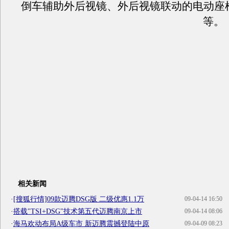
倒车辅助外后视镜、外后视镜联动的电动座
等。
相关新闻
·
[搜狐行情]09款迈腾DSG版 二级优惠1.1万
09-04-14 16:50
·
搭载"TSI+DSG"技术第五代迈腾南京上市
09-04-14 08:06
·
海马欢动布局A级车市 新迈腾震撼登陆中原
09-04-09 08:23