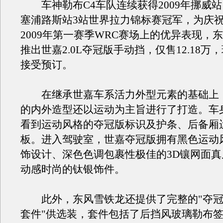
车神勒布C4车队连续获得2009年挪威
塞浦路斯站3站世界拉力锦标赛冠军，为庆
2009年第一赛季WRC赛场上的优异表现，
推出世嘉2.0L夺冠版手动挡，仅售12.18万
接受预订。
在继承世嘉车系活力外型元素的基础上
的内外造型还以运动为主旨进行了打造。车
看到运动风格的夺冠版标识及护条、后备厢
板。进入驾驶室，世嘉夺冠版拥有黑色运动
饰设计、深色色调包裹性极佳的3D镶网面
动感时尚的钛银饰件。
此外，东风雪铁龙还提供了完整的"夺冠
套件"供选装，套件包括了后挡风玻璃勒布