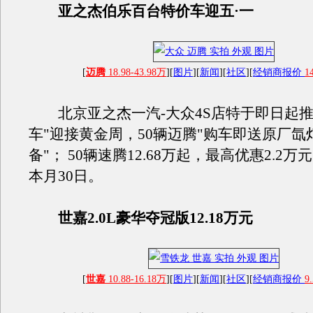
亚之杰伯乐百台特价车迎五·一
[
迈腾
18.98-43.98万
][
图片
][
新闻
][
社区
][
经销商报价
1
北京亚之杰一汽-大众4S店特于即日起推
车"迎接黄金周，50辆迈腾"购车即送原厂氙
备"； 50辆速腾12.68万起，最高优惠2.2
本月30日。
世嘉2.0L豪华夺冠版12.18万元
[
世嘉
10.88-16.18万
][
图片
][
新闻
][
社区
][
经销商报价
9