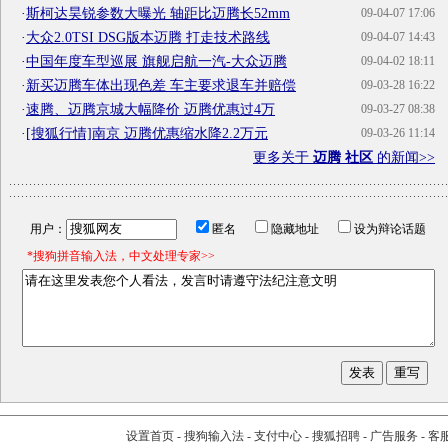
·
斯柯达昊锐参数大曝光 轴距比迈腾长52mm
09-04-07 17:06
·
大众2.0TSI DSG版本迈腾 打走技术路线
09-04-07 14:43
·
中国年度车型巡展 旗舰启航一汽-大众迈腾
09-04-02 18:11
·
新买迈腾车体出现色差 车主要求退车并赔偿
09-03-28 16:22
·
速腾、迈腾京城大幅降价 迈腾优惠过4万
09-03-27 08:38
·
[搜狐行情]南京 迈腾优惠缩水降2.2万元
09-03-26 11:14
更多关于
迈腾 社区
的新闻>>
用户：
匿名
隐藏地址
设为辩论话题
*搜狗拼音输入法，中文处理专家>>
设置首页
-
搜狗输入法
-
支付中心
-
搜狐招聘
-
广告服务
-
客