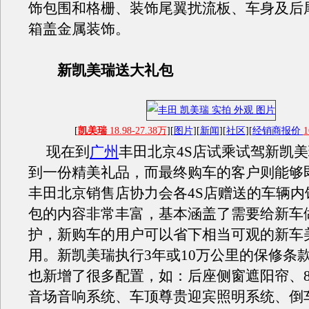
饰包围和格栅、装饰尾翼扰流板、车身及后
箱盖金属装饰。
新凯美瑞送大礼包
[
凯美瑞
18.98-27.38万
][
图片
][
新闻
][
社区
][
经销商报价
1
现在到
广州
丰田北京4S店试乘试驾新凯
到一份精美礼品，而最终购车的客户则能够
丰田北京销售店协力会各4S店赠送的车辆内
包的内容非常丰富，基本涵盖了需要给新车
护，新购车的用户可以省下相当可观的新车
用。新凯美瑞执行3年或10万公里的保修条
也新增了很多配置，如：后座侧窗遮阳帘、
音场音响系统、车顶尊贵迎宾照明系统、倒