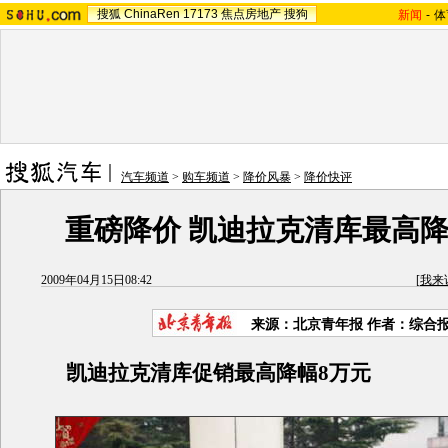
搜狐
ChinaRen
17173
焦点房地产
搜狗
新闻
-
体
汽车频道
>
购车频道
>
降价风暴
>
降价快评
重磅降价 凯迪拉克清库最高降
2009年04月15日08:42
[
我来
来源：
北京青年报
作者：综合
凯迪拉克清库促销最高降幅8万元