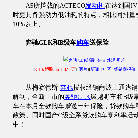
A5所搭载的ACTECO
发动机
在达到国I
时更具备强动力低油耗的特点，相比同排量
10%以上。
奔驰GLK和B级车
购车
送保险
[
CLK轿跑
66.1-82.2万
][
图片
][
新闻
][
社区
][
经销商报价
从梅赛德斯-
奔驰
授权经销商波士通达销
解到，全新上市的
奔驰GLK
级越野车和B级
车在本月全款购车赠送一年保险，贷款购车
政策。同时国产C级全系贷款购车零利率活
中！