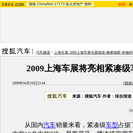
搜狐
ChinaRen
17173
焦点房地产
搜狗
新闻
-
体
汽车频道
>
上海车展-2009上海车展专题报道-梅赛德斯-奔驰特
2009上海车展将亮相紧凑
2009年04月16日23:44
[
我来
来源：
搜狐汽车
作者：综合报道
从国内
汽车
销量来看，紧凑级
车型
占据