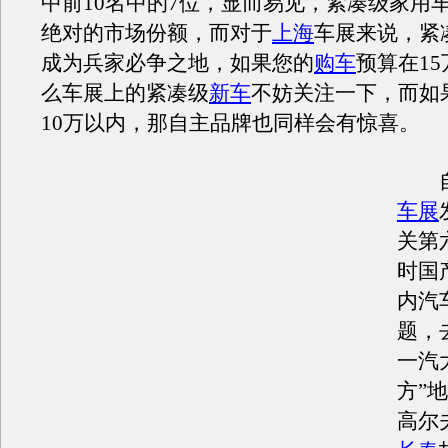
中前10名中的7位，显而易见，紧凑级家用
绝对的市场份额，而对于
上海
车展来说，紧
成为兵家必争之地，如果您的
购车
预算在1
么车展上的紧凑级
新车
不妨关注一下，而如
10万以内，那自主品牌也同样会有惊喜。
自
车展
关第
时国
内汽
题，
一汽
方”
高尔