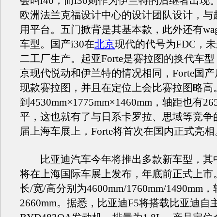
会叫i40，而i30则作为伊兰特的后继者出现。
欧洲法兰克福设计中心的设计团队设计，与起亚
用平台。五门掀背是其基本款，此外还有wag
车型。国产i30在
北京
现代的代号为FDC，
二工厂生产。起亚Forte是赛拉图的换代车
京现代悦动和伊兰特的情况相同，Forte国
现款赛拉图，并且在定位上会比赛拉图略高
到4530mm×1775mm×1460mm，轴距也有2
平，这也就有了与日系卡罗拉、思域等竞争
届上海车展上，Forte将首次在国内正式亮相
比亚迪汽车今年将推出多款新车型，其中
将在上海国际车展上发布，年底前正式上市。
长/宽/高分别为4600mm/1760mm/1490m
2660mm。据悉，比亚迪F5将搭载比亚迪自