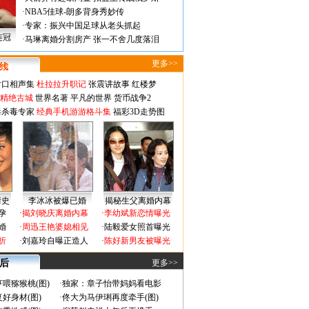
·
NBA5佳球-朗多背身秀妙传
·
专家：振兴中国足球从老头抓起
连冠
·
马琳离婚分割房产 张一不舍几度落泪
更多>>
对口相声集
杜拉拉升职记
张震讲故事
红楼梦
-精绝古城
世界名著
平凡的世界
货币战争2
毒杀毒专家
经典手机游游格斗集
福彩3D走势图
情史
李冰冰被爆已婚
揭秘生父离婚内幕
孕
·
揭刘晓庆离婚内幕
·
李幼斌新恋情曝光
婚
·
周迅王艳婆媳相见
·
陆毅爱女照首曝光
折
·
刘嘉玲自曝正造人
·
陈好新男友被曝光
 后
更多>>
喂猕猴桃(图)
·
独家：章子怡带妈妈看电影
好身材(图)
·
佟大为马伊琍再度牵手(图)