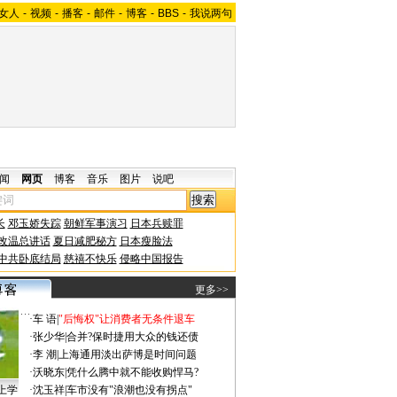
女人
-
视频
-
播客
-
邮件
-
博客
-
BBS
-
我说两句
闻
网页
博客
音乐
图片
说吧
长
邓玉娇失踪
朝鲜军事演习
日本兵赎罪
改温总讲话
夏日减肥秘方
日本瘦脸法
中共卧底结局
慈禧不快乐
侵略中国报告
更多>>
·
车 语
|
"后悔权"让消费者无条件退车
·
张少华
|
合并?保时捷用大众的钱还债
·
李 潮
|
上海通用淡出萨博是时间问题
·
沃晓东
|
凭什么腾中就不能收购悍马?
上学
·
沈玉祥
|
车市没有"浪潮也没有拐点"