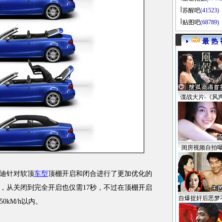
苏醒吧
(41523)
贴图吧
(68789)
最 热 
谍战大片-《风
闺房视频自拍
迪针对软顶
车型
顶棚开启和闭合进行了更加优化的
秒，从关闭到完全开启也仅需17秒，不过在顶棚开启
自爆捉奸后恶梦
kM/h以内。