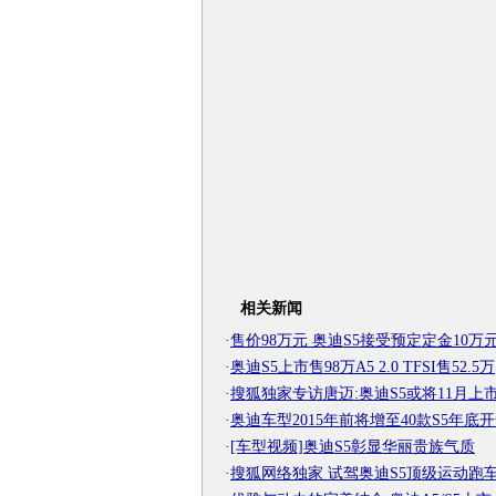
相关新闻
·
售价98万元 奥迪S5接受预定定金10万
·
奥迪S5上市售98万A5 2.0 TFSI售52.5万
·
搜狐独家专访唐迈:奥迪S5或将11月上
·
奥迪车型2015年前将增至40款S5年底
·
[车型视频]奥迪S5彰显华丽贵族气质
·
搜狐网络独家 试驾奥迪S5顶级运动跑