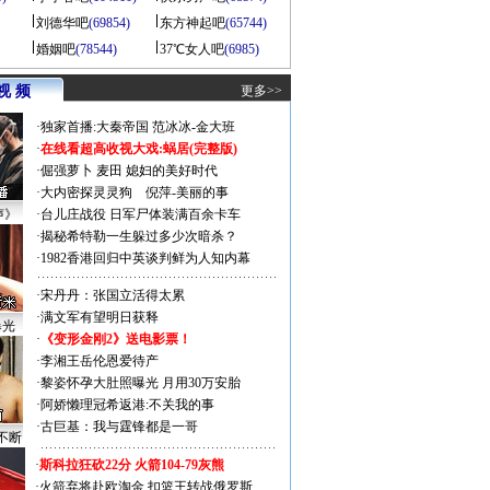
刘德华吧
(69854)
东方神起吧
(65744)
婚姻吧
(78544)
37℃女人吧
(6985)
视 频
更多>>
·
独家首播:大秦帝国
范冰冰-金大班
·
在线看超高收视大戏:
蜗居(完整版)
·
倔强萝卜
麦田
媳妇的美好时代
·
大内密探灵灵狗
倪萍-美丽的事
声》
·
台儿庄战役 日军尸体装满百余卡车
·
揭秘希特勒一生躲过多少次暗杀？
·
1982香港回归中英谈判鲜为人知内幕
·
宋丹丹：张国立活得太累
·
满文军有望明日获释
曝光
·
《变形金刚2》送电影票！
·
李湘王岳伦恩爱待产
·
黎姿怀孕大肚照曝光 月用30万安胎
·
阿娇懒理冠希返港:不关我的事
·
古巨基：我与霆锋都是一哥
不断
·
斯科拉狂砍22分 火箭104-79灰熊
·
火箭弃将赴欧淘金 扣篮王转战俄罗斯