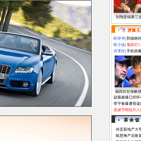
刘翔亚锦赛三
·
听评书
|
郭德纲
·
听小说
|
鬼吹灯1
·
共享区
|
手机病
揭田壮壮徐帆
·
赵薇被爆已经怀
·
李宇春爆遭母逼
·
圣诞节明信片八
茶 余 饭
·
何炅获地产大亨
·
陈慧琳产后恢复