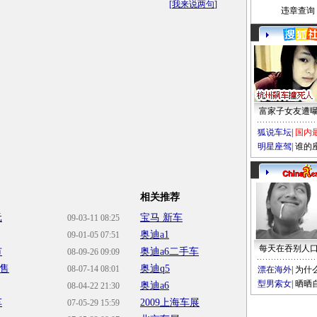
[
我来说两句
]
违章查询
富家子女友遭
狐说车坛
|
国内
明星座驾
|
谁的
相关推荐
元
宝马 新车
09-03-11 08:25
奥迪a1
09-01-05 07:51
每天在吞别人
市
奥迪a6二手车
08-09-26 09:09
开售
奥迪q5
08-07-14 08:01
漂在海外
|
为什
型男索女
|
晒晒
奥迪a6
08-04-22 21:30
车
2009上海车展
07-05-29 15:59