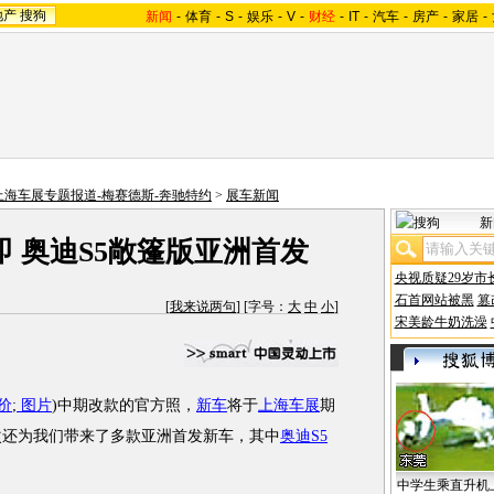
地产
搜狗
新闻
-
体育
-
S
-
娱乐
-
V
-
财经
-
IT
-
汽车
-
房产
-
家居
-
9上海车展专题报道-梅赛德斯-奔驰特约
>
展车新闻
新
 奥迪S5敞篷版亚洲首发
央视质疑29岁市
石首网站被黑
篡
[
我来说两句
] [字号：
大
中
小
]
宋美龄牛奶洗澡
价
;
图片
)中期改款的官方照，
新车
将于
上海车展
期
次还为我们带来了多款亚洲首发新车，其中
奥迪S5
中学生乘直升机