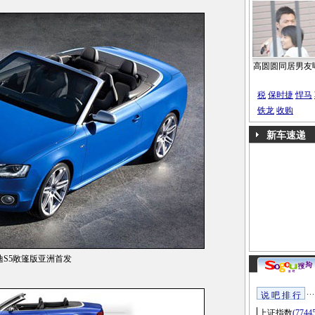
高圆圆同居男友
税
保时捷
悍马
铁龙
收购
新车速递
迪S5敞篷版亚洲首发
说 吧 排 行
上证指数
(7744