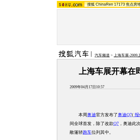
搜狐
ChinaRen
17173
焦点房
汽车频道
>
上海车展-200
上海车展开幕在即
2009年04月17日10:57
本周
奥迪
官方发布了
奥迪Q7
(
报
间全球首发，除了改款
Q7
，奥迪此
敞篷轿
跑车
位列其中。