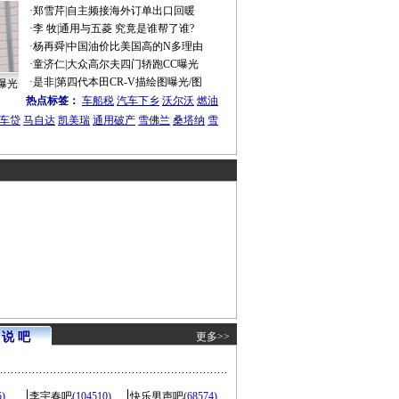
·
郑雪芹
|
自主频接海外订单出口回暖
·
李 牧
|
通用与五菱 究竟是谁帮了谁?
·
杨再舜
|
中国油价比美国高的N多理由
·
童济仁
|
大众高尔夫四门轿跑CC曝光
·
是非
|
第四代本田CR-V描绘图曝光/图
曝光
热点标签：
车船税
汽车下乡
沃尔沃
燃油
车贷
马自达
凯美瑞
通用破产
雪佛兰
桑塔纳
雪
说 吧
更多>>
5)
李宇春吧
(104510)
快乐男声吧
(68574)