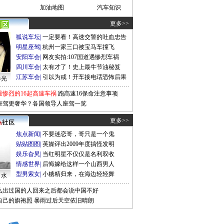
加油地图
汽车知识
更多>>
狐说车坛
|
一定要看！高速交警的吐血忠告
明星座驾
|
杭州一家三口被宝马车撞飞
安阳车会
|
网友实拍:107国道遇惨烈车祸
四川车会
|
太有才了！史上最牛节油秘笈
江苏车会
|
引以为戒！开车接电话恐怖后果
曝光
最惨烈的16起高速车祸
跑高速16保命注意事项
座驾更奢华？各国领导人座驾一览
更多>>
焦点新闻
|
不要迷恋哥，哥只是一个鬼
贴贴图图
|
英媒评出2009年度搞怪发明
娱乐旮旯
|
当红明星不仅仅是名利双收
情感世界
|
后悔嫁给这样一个山西男人
型男索女
|
小糖精归来，在海边轻轻舞
口水
么出过国的人回来之后都会说中国不好
自己的旗袍照
暴雨过后天空依旧晴朗