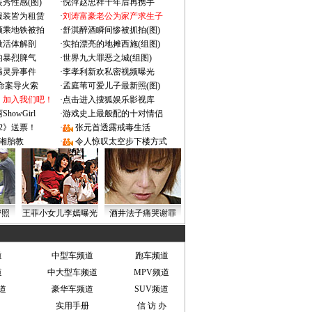
秀性感(图)
·
倪萍赵忠祥十年后再携手
服装皆为租赁
·
刘涛富豪老公为家产求生子
颜乘地铁被拍
·
舒淇醉酒瞬间惨被抓拍(图)
做活体解剖
·
实拍漂亮的地摊西施(组图)
的暴烈脾气
·
世界九大罪恶之城(组图)
遇灵异事件
·
李孝利新欢私密视频曝光
成命案导火索
·
孟庭苇可爱儿子最新照(图)
：加入我们吧！
·
点击进入搜狐娱乐影视库
owGirl
·
游戏史上最般配的十对情侣
2》送票！
·
张元首透露戒毒生活
湘胎教
·
令人惊叹太空步下楼方式
密照
王菲小女儿李嫣曝光
酒井法子痛哭谢罪
道
中型车频道
跑车频道
道
中大型车频道
MPV频道
道
豪华车频道
SUV频道
实用手册
信 访 办