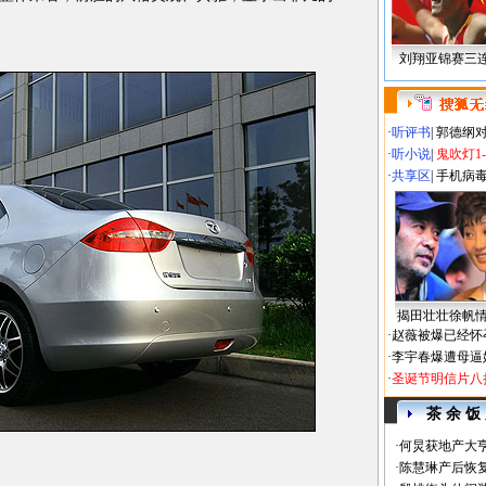
刘翔亚锦赛三
·
听评书
|
郭德纲
·
听小说
|
鬼吹灯1
·
共享区
|
手机病
揭田壮壮徐帆
·
赵薇被爆已经怀
·
李宇春爆遭母逼
·
圣诞节明信片八
茶 余 饭
·
何炅获地产大亨
·
陈慧琳产后恢复