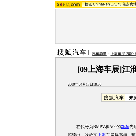
搜狐
ChinaRen
17173
焦点房
汽车频道
>
上海车展-200
[09上海车展]江
2009年04月17日18:36
来
在代号为BMPV和A00的
新车
先
照流出，这款车
上海
车展将亮相，预