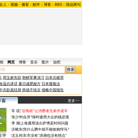
女人
-
视频
-
播客
-
邮件
-
博客
-
BBS
-
我说两句
闻
网页
博客
音乐
图片
说吧
长
邓玉娇失踪
朝鲜军事演习
日本兵赎罪
改温总讲话
夏日减肥秘方
日本瘦脸法
中共卧底结局
慈禧不快乐
侵略中国报告
更多>>
·
车 语
|
"后悔权"让消费者无条件退车
·
张少华
|
合并?保时捷用大众的钱还债
·
李 潮
|
上海通用淡出萨博是时间问题
·
沃晓东
|
凭什么腾中就不能收购悍马?
上学
·
沈玉祥
|
车市没有"浪潮也没有拐点"