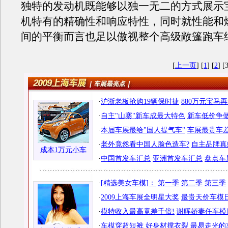
独特的发动机既能够以独一无二的方式展示
机特有的精确性和响应特性，同时就性能和
间的平衡而言也足以傲视整个高级敞篷跑车
[
上一页
] [
1
] [
2
] [3
·
沪浙老板抢购19辆保时捷
880万元宝马
·
自主"山寨"新车成最大特色
新车低价争做
·
本届车展最给"国人提气车"
车展最贵车差
·
老外竟然看中国人脸色造车?
自主品牌真
成本1万元小车
·
中国首发车汇总
亚洲首发车汇总
盘点车
·
[精选美女车模]：
第一季
第二季
第三季
·
2009上海车展全明星大奖
最贵天价车模日
·
模特收入最高竟差千倍!
谢晖娇妻任车模
·
车模穿超短裤 好身材撑衣裂
最易走光的