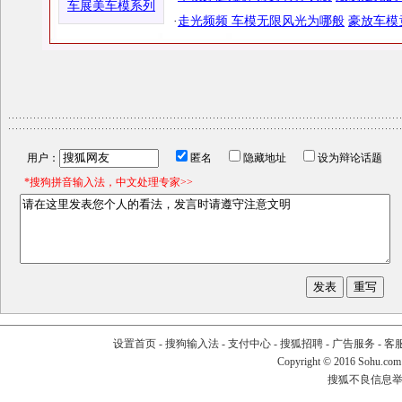
车展美车模系列
·
走光频频 车模无限风光为哪般
豪放车模
用户：
匿名
隐藏地址
设为辩论话题
*搜狗拼音输入法，中文处理专家>>
设置首页
-
搜狗输入法
-
支付中心
-
搜狐招聘
-
广告服务
-
客
Copyright
©
2016 Sohu.com
搜狐不良信息