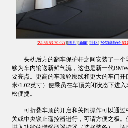
[
Z4
56.53-70.0万
][
图片
][
新闻
][
社区
][
经销商报价
53.
头枕后方的翻车保护杆之间安装了一个
够为车内输送新鲜气流，这也是新一代BMW 
要亮点。更高的车顶轮廓线和更大的车门开口
米/1.02英寸）使乘员在车顶关闭状态下进
松便捷。
可折叠车顶的开启和关闭操作可以通过
关或中央锁止遥控器进行，可谓方便之极。
进入功能的增强型遥控器（选择装备），还