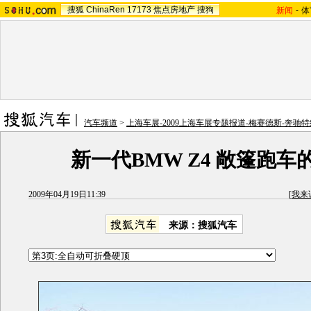
搜狐
ChinaRen
17173
焦点房地产
搜狗
新闻
-
体
汽车频道
>
上海车展-2009上海车展专题报道-梅赛德斯-奔驰特
新一代BMW Z4 敞篷跑车
2009年04月19日11:39
[
我来
来源：搜狐汽车