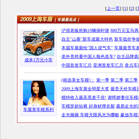
[
上一页
] [
1
] [
2
] [
·
沪浙老板抢购19辆保时捷
880万元宝马
·
自主"山寨"新车成最大特色
新车低价争做
·
本届车展最给"国人提气车"
车展最贵车差
·
老外竟然看中国人脸色造车?
自主品牌真
成本1万元小车
·
中国首发车汇总
亚洲首发车汇总
盘点车
·
[精选美女车模]：
第一季
第二季
第三季
·
2009上海车展全明星大奖
最贵天价车模日
·
模特收入最高竟差千倍!
谢晖娇妻任车模
·
车模穿超短裤 好身材撑衣裂
最易走光的
车展美车模系列
·
走光频频 车模无限风光为哪般
豪放车模