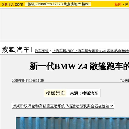
搜狐
ChinaRen
17173
焦点房地产
搜狗
新闻
-
体
汽车频道
>
上海车展-2009上海车展专题报道-梅赛德斯-奔驰特
新一代BMW Z4 敞篷跑车
2009年04月19日11:39
[
我来
来源：搜狐汽车