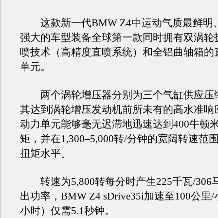
这款新一代BMW Z4中运动气质最鲜明
强大的车型装备全球第一款同时拥有双涡轮
喷技术（高精度直喷系统）和全铝曲轴箱的
单元。
两个涡轮增压器分别为三个气缸供应压
其达到涡轮增压发动机前所未有的高水准响
动力单元能够毫无迟滞地迅速达到400牛顿
矩，并在1,300–5,000转/分钟的宽阔转速
扭矩水平。
转速为5,800转每分时产生225千瓦/30
出功率，BMW Z4 sDrive35i加速至100公里
小时）仅需5.1秒钟。