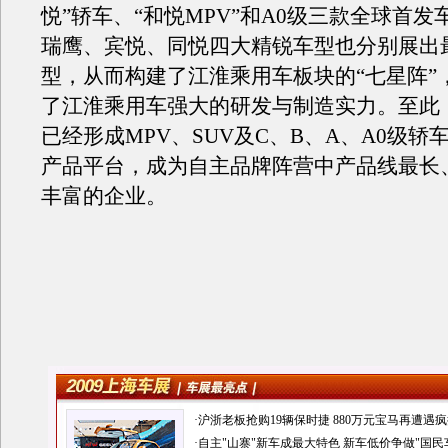
悦”轿车、“和悦MPV”和A0级三款全球首
瑞鹰、宾悦、同悦四大精锐车型也分别展出
型，从而构建了江淮乘用车板块的“七星阵”
了江淮乘用车强大的研发与制造实力。至此
已经形成MPV、SUV及C、B、A、A0级轿
产品平台，成为自主品牌阵营中产品线最长
丰富的企业。
·
沪浙老板抢购19辆保时捷
880万元宝马再遭遇疯
·
自主"山寨"新车成最大特色
新车低价争做"国民