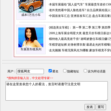
·
本届车展最给"国人提气车"
车展最贵车差价150
·
老外竟然看中国人脸色造车?
自主品牌真给国人
成本1万元小车
·
中国首发车汇总
亚洲首发车汇总
盘点车展后量
·
[精选美女车模]：
第一季
第二季
第三季
第四季
·
2009上海车展全明星大奖
最贵天价车模日薪达1
·
模特收入最高竟差千倍!
谢晖娇妻任车模日赚1
·
车模穿超短裤 好身材撑衣裂
最易走光的车模曝
车展美车模系列
·
走光频频 车模无限风光为哪般
豪放车模竟不穿
用户：
匿名
隐藏地址
设为辩论话题
*搜狗拼音输入法，中文处理专家>>