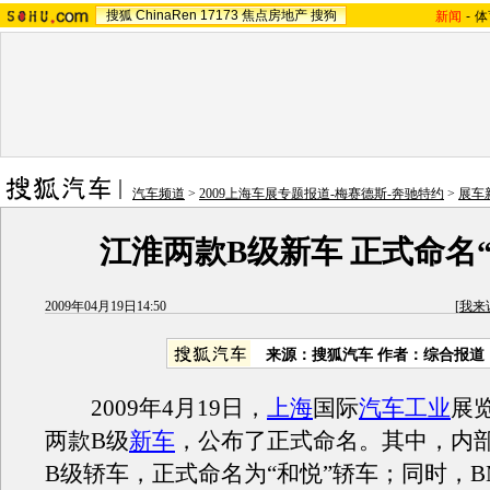
搜狐
ChinaRen
17173
焦点房地产
搜狗
新闻
-
体
汽车频道
>
2009上海车展专题报道-梅赛德斯-奔驰特约
>
展车
江淮两款B级新车 正式命名“
2009年04月19日14:50
[
我来
来源：搜狐汽车 作者：综合报道
2009年4月19日，
上海
国际
汽车工业
展
两款B级
新车
，公布了正式命名。其中，内部
B级轿车，正式命名为“和悦”轿车；同时，B