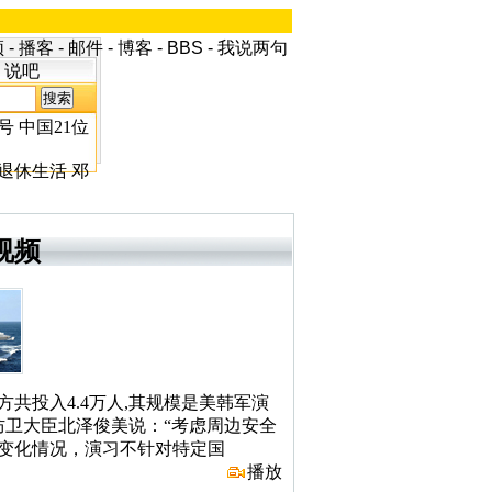
频
-
播客
-
邮件
-
博客
-
BBS
-
我说两句
说吧
号
中国21位
退休生活
邓
视频
方共投入4.4万人,其规模是美韩军演
防卫大臣北泽俊美说：“考虑周边安全
变化情况，演习不针对特定国
播放