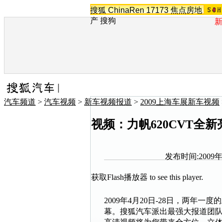
搜狐
ChinaRen
17173
焦点房地
产
搜狗
汽车频道
>
汽车视频
>
新车视频报道
>
2009上海车展新车视频
视频：力帆620CVT全
发布时间:2009年0
获取Flash播放器
to see this player.
2009年4月20日-28日，两年
幕。搜狐汽车派出最强大报道团