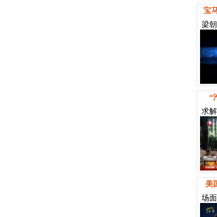
宝
梁朝
“
求解
美
场面