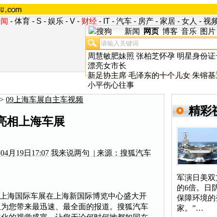
新闻
-
体育
-
S
-
娱乐
-
V
-
财经
-
IT
-
汽车
-
房产
-
家居
-
女人
-
视
新闻
网页
博客
音乐
图片
周慧敏肥妹照
张柏芝怀孕
明星身份证
漂亮女市长
新足协主席
毛泽东的十个儿女
朱镕基
小平伤心往事
>
09上海车展自主车视频
精彩
新亮相上海车展
4月19日17:07
我来说两句
| 来源：搜狐汽车
军演日美双
的6倍。日
一度的上海国际车展在上海新国际博览中心盛大开
保障环境的
队为您带来最迅速、最全面的报道。搜狐汽车
家。”…