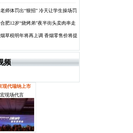
老师体罚出“狠招” 冷天让学生操场罚
合肥12岁“烧烤弟”夜半街头卖肉串走
烟草税明年将再上调 香烟零售价将提
视频
京现代瑞纳上市
宏现场代言