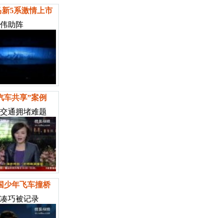
马新5系激情上市
伟助阵
汽车共享”案例
交通拥堵难题
国少年飞车撞桥
凑巧被记录