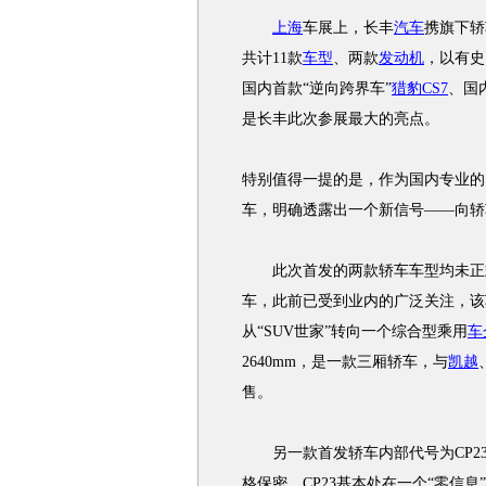
上海
车展上，长丰
汽车
携旗下轿
共计11款
车型
、两款
发动机
，以有史
国内首款“逆向跨界车”
猎豹CS7
、国
是长丰此次参展最大的亮点。
特别值得一提的是，作为国内专业的
车，明确透露出一个新信号——向轿
此次首发的两款轿车车型均未正式
车，此前已受到业内的广泛关注，该
从“SUV世家”转向一个综合型乘用
车
2640mm，是一款三厢轿车，与
凯越
售。
另一款首发轿车内部代号为CP2
格保密，CP23基本处在一个“零信息