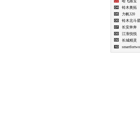
哈飞路宝
铃木奥拓
力帆320
铃木北斗
长安奔奔
江淮悦悦
长城精灵
smartfortwo