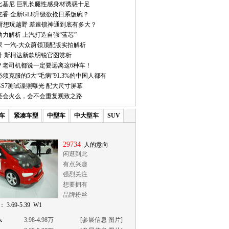
比基尼 巨乳长腿性感身材诱惑十足
香 全新GL8升级欲抢日系饭碗？
它甭想玩越野 差速锁神通到底有多大？
力解析 上汽打造自强“蓝芯”
家 一汽-大众蔚领顶配版实拍解析
升 斯柯达新款明锐官图赏析
？老司机都说一定要远离这6种车！
须克服的5大“毛病”91.3%的中国人都有
S7测试谍照曝光 配大尺寸屏幕
7还会火么，会不会重复观致之路
车
紧凑车型
中型车
中大型车
SUV
29734
人的意向
闲逛到此
有点兴趣
强烈关注
想要拥有
品牌粉丝
 3.69-5.39 W1
k
3.98-4.98万
[
参展信息
图片
]