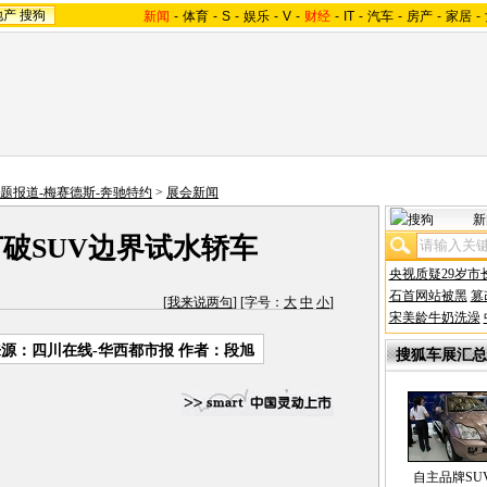
地产
搜狗
新闻
-
体育
-
S
-
娱乐
-
V
-
财经
-
IT
-
汽车
-
房产
-
家居
-
专题报道-梅赛德斯-奔驰特约
>
展会新闻
新
破SUV边界试水轿车
央视质疑29岁市
石首网站被黑
篡
[
我来说两句
] [字号：
大
中
小
]
宋美龄牛奶洗澡
源：四川在线-华西都市报 作者：段旭
搜狐车展汇总
自主品牌SU