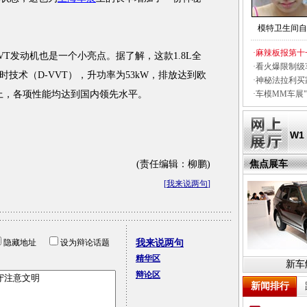
模特卫生间自
·
麻辣板报第十
T发动机也是一个小亮点。据了解，这款1.8L全
·
看火爆限制级
技术（D-VVT），升功率为53kW，排放达到欧
·
神秘法拉利买
以上，各项性能均达到国内领先水平。
·
车模MM车展"
W1
(责任编辑：柳鹏)
焦点展车
[
我来说两句
]
隐藏地址
设为辩论话题
我来说两句
精华区
新车
辩论区
新闻排行