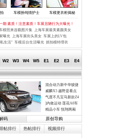
拍
车模扮纯情护士
车模更衣柜揭秘
一期:素质！注意素质！车展丑陋行为大曝光！
车模照来连载图片集
上海车展最美素颜美女
家曝光
上海车展街头美女
车展上的LV包
私生活"
车模后台生活曝光
抓拍模特理衣
W2
W3
W4
W5
E1
E2
E3
E4
混合动力新中华骏捷
威麟X5 越野是看点
气度不凡宝马新款Z4
]内敛运动 莲花A0车
精品小车 悦翔两厢
解码
原创导购
跟帖排行
热帖排行
视频排行