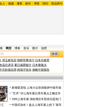
女人
-
视频
-
播客
-
邮件
-
博客
-
BBS
-
我说两句
闻
网页
博客
音乐
图片
说吧
长
邓玉娇失踪
朝鲜军事演习
日本兵赎罪
改温总讲话
夏日减肥秘方
日本瘦脸法
中共卧底结局
慈禧不快乐
侵略中国报告
新领驭昊锐 上海大众双保险拼中级市场
"艺术" 09上海车展日系车看点之概念车
2009上海车展 涡轮增压车型依旧是热门
V汇
中国式加长！盘点上海车展上的"L"新车