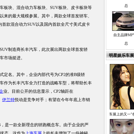
总
车板块、混合动力车板块、SUV板块、皮卡板块等
以来的最大规模参展。其中，两款全球首发轿车、
内首款混合动力SUV以及国内首款全尺寸美式皮卡
自主品牌MP
总
SUV制造商长丰汽车，此次展出两款全球首发轿
明星娱乐车展
车市场挺进。
定名。其中，企业内部代号为CP2的准B级轿
车作为长丰汽车全力打造的战略车型，将帮助长丰
企
业。目前公开的信息显示，CP2轴距在
、
伊兰特
悦动是竞争对手；有望在今年年底上市销
车展上的又一"
3，是一款全新理念的轿跑概念车。由于企业的严
”状态，这也为
上海车展
上的长丰增加了一份神秘