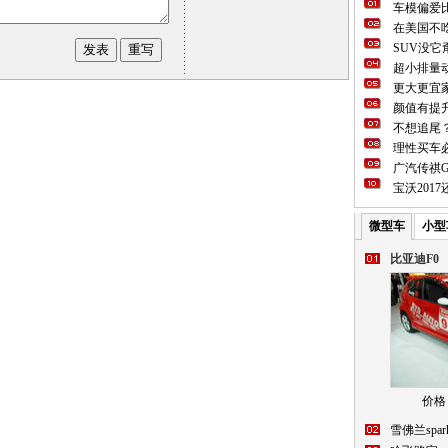
车模偏爱
在美国不吃
SUV没
超小排量动
更大更宜
颜值有提
不想追尾
理性买车必
广汽传祺G
宝沃201
微型车
小型
比亚迪F0
价格：
雪佛兰spar