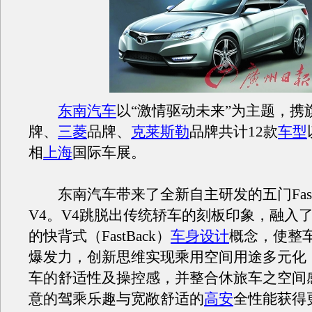
东南汽车
以“激情驱动未来”为主题，携
牌、
三菱
品牌、
克莱斯勒
品牌共计12款
车型
相
上海
国际车展。
东南汽车带来了全新自主研发的五门FastB
V4。V4跳脱出传统轿车的刻板印象，融入
的快背式（FastBack）
车身设计
概念，使整
爆发力，创新思维实现乘用空间用途多元化
车的舒适性及操控感，并整合休旅车之空间
意的驾乘乐趣与宽敞舒适的
高安
全性能获得