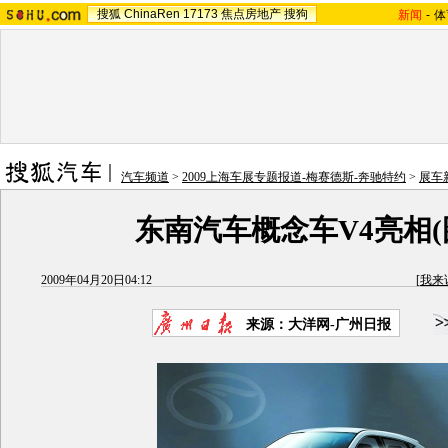
搜狐
ChinaRen
17173
焦点房地产
搜狗
新闻
-
体
汽车频道
>
2009上海车展专题报道-梅赛德斯-奔驰特约
>
展车
东南汽车概念车V4亮相(
2009年04月20日04:12
[
我来
来源：大洋网-广州日报