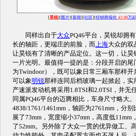
[
昊锐
][
图片
][
新闻
][
社区
][
经销商报价
43.98
万
同样出自于
大众
PQ46平台，昊锐却拥
长的轴距，更端庄的前脸，而
上海
大众的双
让昊锐有了清晰的产品定位。这一切，让昊
一片光明。最值得一提的是：分段开启的尾
为Twindoor），既可以象日常三厢车那样
可以象
明锐
那样连同后档玻璃一起掀起，实
产速派发动机将采用1.8TSI和2.0TSI，并
同属PQ46平台的迈腾相比，车身尺寸略大
4838/1761/1461mm，轴距为2761mm，
展了73mm，宽度缩小37mm，高度低11m
了52mm。另外除了大众一贯的优异做工、
动力性能外，其电子配置方面也不落人后，