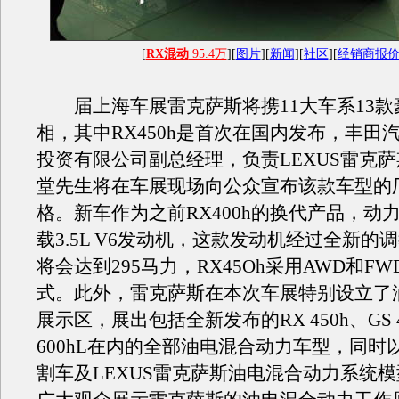
[
RX混动
95.4万
][
图片
][
新闻
][
社区
][
经销商报
届上海车展雷克萨斯将携11大车系13款
相，其中RX450h是首次在国内发布，丰田
投资有限公司副总经理，负责LEXUS雷克
堂先生将在车展现场向公众宣布该款车型的
格。新车作为之前RX400h的换代产品，动
载3.5L V6发动机，这款发动机经过全新的
将会达到295马力，RX45Oh采用AWD和F
式。此外，雷克萨斯在本次车展特别设立了
展示区，展出包括全新发布的RX 450h、GS 4
600hL在内的全部油电混合动力车型，同时以R
割车及LEXUS雷克萨斯油电混合动力系统