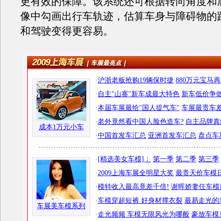
更有效的保障。该系统还可根据转向角度和
像中勾画出行车轨迹，估算车身与障碍物的
和驾驶变得更容易。
·
沪浙老板抢购19辆保时捷
880万元宝马
·
自主"山寨"新车成最大特色
新车低价争做
·
本届车展最给"国人提气车"
车展最贵车差
·
老外竟然看中国人脸色造车?
自主品牌真
成本1万元小车
·
中国首发车汇总
亚洲首发车汇总
盘点车
·
[精选美女车模]：
第一季
第二季
第三季
·
2009上海车展全明星大奖
最贵天价车模日
·
模特收入最高竟差千倍!
谢晖娇妻任车模
·
车模穿超短裤 好身材撑衣裂
最易走光的
车展美车模系列
·
走光频频 车模无限风光为哪般
豪放车模