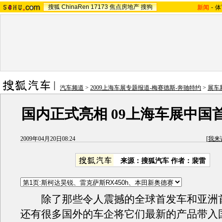
搜狐
ChinaRen
17173
焦点房地产
搜狗
新闻
-
体
汽车频道
>
2009上海车展专题报道-梅赛德斯-奔驰特约
>
展车
国内正式亮相 09上海车展中国
2009年04月20日08:24
[
我来
来源：搜狐汽车 作者：裴雷
除了那些令人震撼的全球首发车和亚洲
还有很多国外的车企将它们最新的产品带入