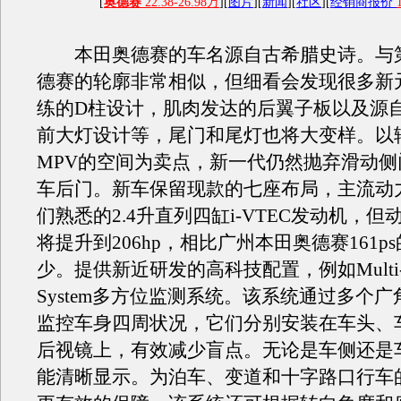
[
奥德赛
22.38-26.98万
][
图片
][
新闻
][
社区
][
经销商报价
本田奥德赛的车名源自古希腊史诗。与
德赛的轮廓非常相似，但细看会发现很多新
练的D柱设计，肌肉发达的后翼子板以及源自
前大灯设计等，尾门和尾灯也将大变样。以
MPV的空间为卖点，新一代仍然抛弃滑动侧
车后门。新车保留现款的七座布局，主流动
们熟悉的2.4升直列四缸i-VTEC发动机，
将提升到206hp，相比广州本田奥德赛161p
少。提供新近研发的高科技配置，例如Multi-Vie
System多方位监测系统。该系统通过多个广
监控车身四周状况，它们分别安装在车头、
后视镜上，有效减少盲点。无论是车侧还是
能清晰显示。为泊车、变道和十字路口行车