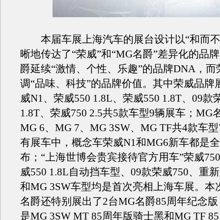
本届车展上海汽车的展台设计以“和而不
晰地传达了“荣威”和“MG名爵”差异化的品
爵延续“激情、个性、乐趣”的品牌DNA，而
调“品味、科技”的品牌价值。其中荣威品牌
威N1、荣威550 1.8L、荣威550 1.8T、09款
1.8T、荣威750 2.5共5款车型9辆展车；M
MG 6、MG 7、MG 3SW、MG TF共4款
有展车中，概念车荣威N1和MG6新车都是
布；“上海世博会贵宾接待官方用车”荣威75
威550 1.8L自动挡车型、09款荣威750、重
和MG 3SW车型均是首次亮相上海车展。本
名爵还特别展出了2台MG名爵85周年纪念版
是MG 3SW MT 85周年版骑士黑和MG TF 