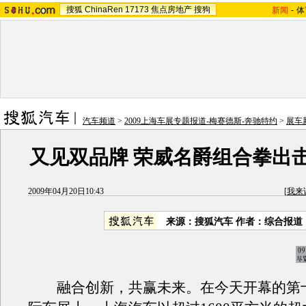
搜狐
ChinaRen
17173
焦点房地产
搜狗
新闻
-
体
汽车频道
>
2009上海车展专题报道-梅赛德斯-奔驰特约
>
展车
又见双品牌 荣威名爵组合拳出
2009年04月20日10:43
[
我来
来源：搜狐汽车 作者：综合报道
融合创新，共赢未来。在今天开幕的第