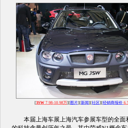
[
3SW
7.98-10.98万
][
图片
][
新闻
][
社区
][
经销商报价
6.
本届上海车展上海汽车参展车型的全面