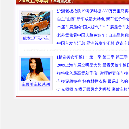
·
沪浙老板抢购19辆保时捷
880万元宝马
·
自主"山寨"新车成最大特色
新车低价争做
·
本届车展最给"国人提气车"
车展最贵车差
·
老外竟然看中国人脸色造车?
自主品牌真
成本1万元小车
·
中国首发车汇总
亚洲首发车汇总
盘点车
·
[精选美女车模]：
第一季
第二季
第三季
·
2009上海车展全明星大奖
最贵天价车模日
·
模特收入最高竟差千倍!
谢晖娇妻任车模
·
车模穿超短裤 好身材撑衣裂
最易走光的
车展美车模系列
·
走光频频 车模无限风光为哪般
豪放车模