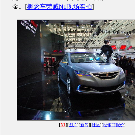
金。[
概念车荣威N1现场实拍
]
[
N1
][
图片
][
新闻
][
社区
][
经销商报价
]