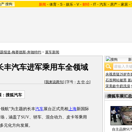
地产
搜狗
新闻
-
体育
-
S
-
娱乐
-
V
-
财经
-
IT
-
汽车
-
房产
-
家居
-
专题报道-梅赛德斯-奔驰特约
>
展车新闻
新
 长丰汽车进军乘用车全领域
央视质疑29岁市
石首网站被黑
篡
[
我来说两句
] [字号：
大
中
小
]
宋美龄牛奶洗澡
源：搜狐汽车
搜狐车展汇总
尚领航”为主题的长丰
汽车
展台正式亮相
上海
新国际
场，涵盖了SUV、轿车、混合动力、皮卡等乘用
多元化方向发展。
自主品牌SU