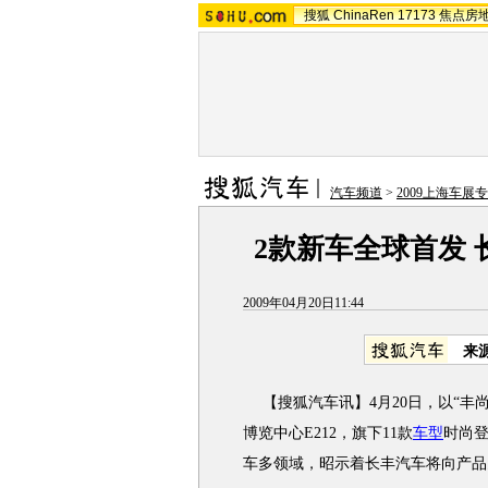
搜狐
ChinaRen
17173
焦点房
汽车频道
>
2009上海车展
2款新车全球首发
2009年04月20日11:44
来
【搜狐汽车讯】4月20日，以“丰
博览中心E212，旗下11款
车型
时尚登
车多领域，昭示着长丰汽车将向产品