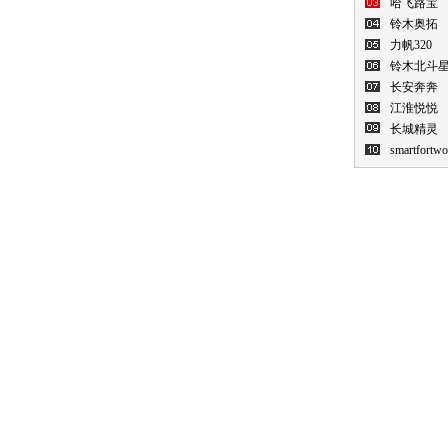
哈飞路宝
铃木奥拓
力帆320
铃木北斗
长安奔奔
江淮悦悦
长城精灵
smartfortwo