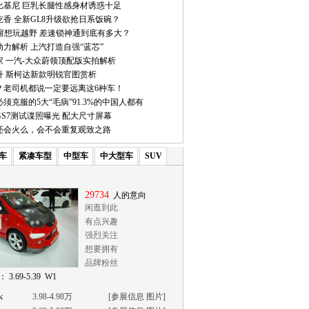
比基尼 巨乳长腿性感身材诱惑十足
香 全新GL8升级欲抢日系饭碗？
它甭想玩越野 差速锁神通到底有多大？
力解析 上汽打造自强“蓝芯”
家 一汽-大众蔚领顶配版实拍解析
升 斯柯达新款明锐官图赏析
？老司机都说一定要远离这6种车！
须克服的5大“毛病”91.3%的中国人都有
S7测试谍照曝光 配大尺寸屏幕
7还会火么，会不会重复观致之路
车
紧凑车型
中型车
中大型车
SUV
29734
人的意向
闲逛到此
有点兴趣
强烈关注
想要拥有
品牌粉丝
 3.69-5.39 W1
k
3.98-4.98万
[
参展信息
图片
]