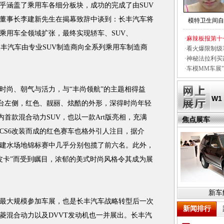
涵盖了乘用车各细分板块，成功的完成了由SUV
董事长李建新先生在揭幕致辞中谈到：长丰汽车将
模特卫生间自
向乘用车全领域扩张，最终实现轿车、SUV、
·
麻辣板报第十
长丰汽车由专业SUV制造商向全系列乘用车制造商
·
看火爆限制级
·
神秘法拉利买
·
车模MM车展"
尚、朝气与活力，与“丰尚领航”的主题相得益
W1
展台左侧，红色、靓丽、炫酷的外形，深得时尚年轻
内首款混合动力SUV，也以一款Art版亮相，充满
焦点展车
CS6改装而成的红色赛车也格外引人注目，据介
建水场地锦标赛中几乎分别包揽了前六名。此外，
寸皮卡”而受到瞩目，浓郁的美式时尚风格令其成为展
新车
大规模参加车展，也是长丰汽车战略转型后一次
新闻排行
菱混合动力以及DVVT发动机也一并展出。长丰汽