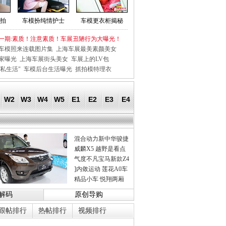
拍
车模扮纯情护士
车模更衣柜揭秘
一期:素质！注意素质！车展丑陋行为大曝光！
车模照来连载图片集
上海车展最美素颜美女
家曝光
上海车展街头美女
车展上的LV包
私生活"
车模后台生活曝光
抓拍模特理衣
W2
W3
W4
W5
E1
E2
E3
E4
混合动力新中华骏捷
威麟X5 越野是看点
气度不凡宝马新款Z4
]内敛运动 莲花A0车
精品小车 悦翔两厢
解码
原创导购
跟帖排行
热帖排行
视频排行