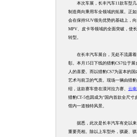
本次车展，长丰汽车11款车型几乎
制造商向乘用车全领域的拓展。正如
会在保持SUV领先优势的基础上，
MPV、皮卡等领域的全面突破，使
转型。
在长丰汽车展台，无处不流露着时
彰。本月15日下线的猎豹CS7位于
人的喜爱。而以猎豹CS7为蓝本的国
艺术与前卫的气质。现场一辆由猎豹
绍，这款赛车曾在漠河拉力赛、
云南
猎豹CT-5也因成为“国内首款全尺
馆内一道独特风景。
据悉，此次是长丰汽车有史以来最
重要亮相。除以上车型外，骐菱、骐