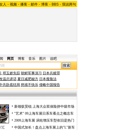
女人
-
视频
-
播客
-
邮件
-
博客
-
BBS
-
我说两句
闻
网页
博客
音乐
图片
说吧
长
邓玉娇失踪
朝鲜军事演习
日本兵赎罪
改温总讲话
夏日减肥秘方
日本瘦脸法
中共卧底结局
慈禧不快乐
侵略中国报告
新领驭昊锐 上海大众双保险拼中级市场
"艺术" 09上海车展日系车看点之概念车
2009上海车展 涡轮增压车型依旧是热门
V汇
中国式加长！盘点上海车展上的"L"新车