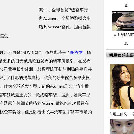
总
其中，全球首发B级轿车
猎
豹
、全新轿跑概念车
Acumen
猎豹
轿跑
、国内首款
Acumen
自主品牌MP
焦点。
总
不再是“SUV专场”，虽然也带来了
帕杰罗
、09
明星娱乐车展
现场更多的目光被几款新发布的轿车所吸引。在发布
公司董事长李建新、总经理陈正初与到场的嘉宾共
举行了精彩的揭幕典礼，优美的乐曲配合多彩变换
。作为全球首发车型，
猎豹
是长丰汽车推
Acumen
轿车领域最重要的一款战略车型。据悉，这款车型
有透露任何细节的
猎豹
也首次暴露在
Acumen轿跑
概念车阶段，但足以看出长丰汽车进军轿车市场的
车展上的又一"