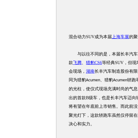
混合动力SUV成为本届
上海车展
的聚
与以往不同的是，本届长丰汽车展台
款
飞腾
、
猎豹CS6
等经典SUV，但
会现场，
湖南
长丰汽车制造股份有限
同为
猎豹
、
猎豹
轿跑
Acumen
Acumen
的光柱，使仪式现场充满时尚的气息
出的首款B级车，也是长丰汽车迈向
将有望在年底前上市销售。而此前没
聚光灯下，这款轿跑车虽然仅停留在
决心和实力。