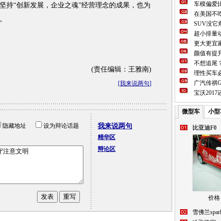
车模偏爱
坚持“创新发展，企业之魂”经营理念的成果，也为
在美国不吃
。
SUV没
超小排量动
更大更宜
颜值有提
不想追尾
(责任编辑：王雅南)
理性买车必
广汽传祺G
[
我来说两句
]
宝沃201
微型车
小型
隐藏地址
设为辩论话题
我来说两句
比亚迪F0
精华区
辩论区
价格：
雪佛兰spar