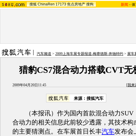
搜狐
ChinaRen
17173
焦点房地产
搜狗
新闻
-
体
汽车频道
>
2009上海车展专题报道-梅赛德斯-奔驰特约
>
展车
猎豹CS7混合动力搭载CVT
2009年04月20日11:45
[
我来
来源：搜狐汽车
（本报讯）作为国内首款混合动力SUV
合动力的相关信息此前较少透露，其技术构
的主要猜测点。在车展首日长丰
汽车
发布会