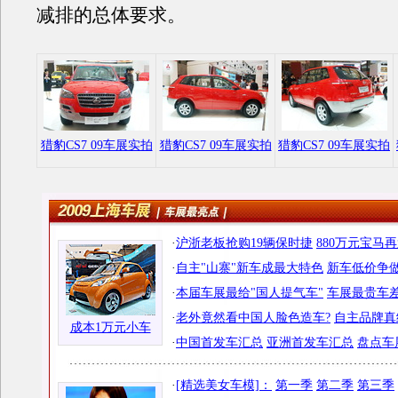
减排的总体要求。
猎豹CS7 09车展实拍
猎豹CS7 09车展实拍
猎豹CS7 09车展实拍
·
沪浙老板抢购19辆保时捷
880万元宝马
·
自主"山寨"新车成最大特色
新车低价争做
·
本届车展最给"国人提气车"
车展最贵车差
·
老外竟然看中国人脸色造车?
自主品牌真
成本1万元小车
·
中国首发车汇总
亚洲首发车汇总
盘点车
·
[精选美女车模]：
第一季
第二季
第三季