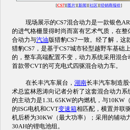
[
CS7
][
图片
][
新闻
][
社区
][
经销商报价
]
现场展示的CS7混合动力是一款银色AR
的进气格栅显得时尚而富有艺术气质，在整
合动力与
汽油
版猎豹CS7一致。经了解，这
猎豹CS7，是基于CS7城市轻型越野车基础
的，整车高端配置不变，动力系统采用混合
首款带CVT的可充电式四驱混合动力车。
在长丰汽车展台，
湖南
长丰汽车制造股
术总监林恩涛向记者分析了这套混合动力系
的主动力是1.3L 65KW的内燃机，与10K
的ISG电机和CVT
变速箱
相匹配，横置并联
机后桥为30KW（最大功率）；采用的辅动力
30AH的锂电池组。