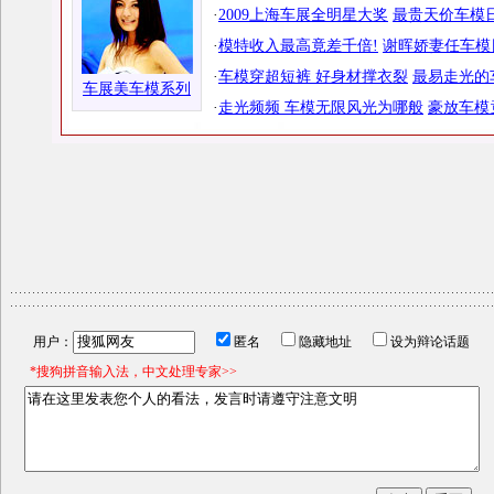
·
2009上海车展全明星大奖
最贵天价车模日
·
模特收入最高竟差千倍!
谢晖娇妻任车模
·
车模穿超短裤 好身材撑衣裂
最易走光的
车展美车模系列
·
走光频频 车模无限风光为哪般
豪放车模
用户：
匿名
隐藏地址
设为辩论话题
*搜狗拼音输入法，中文处理专家>>