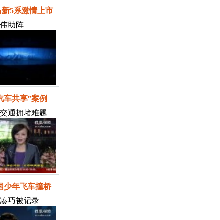
马新5系激情上市
伟助阵
汽车共享”案例
交通拥堵难题
国少年飞车撞桥
凑巧被记录