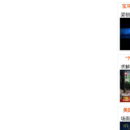
宝
梁朝
“
求解
美
场面