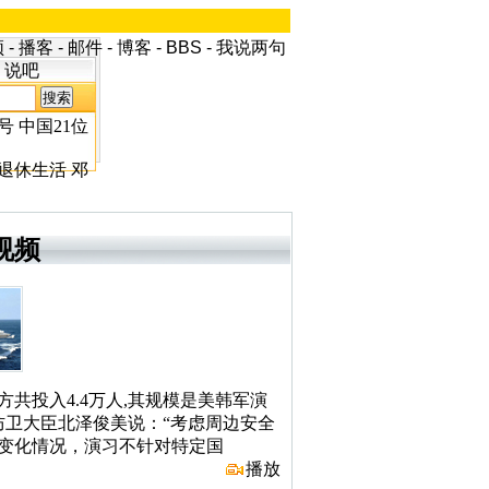
频
-
播客
-
邮件
-
博客
-
BBS
-
我说两句
说吧
号
中国21位
退休生活
邓
视频
方共投入4.4万人,其规模是美韩军演
防卫大臣北泽俊美说：“考虑周边安全
变化情况，演习不针对特定国
播放