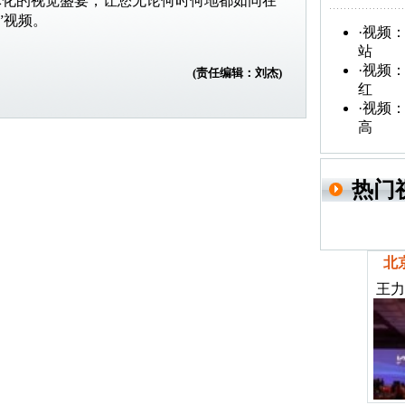
体化的视觉盛宴，让您无论何时何地都如同在
”视频。
·
视频：
站
·
视频：
(责任编辑：刘杰)
红
·
视频：
高
热门
北
王力