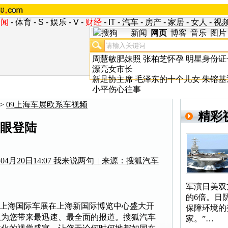
新闻
-
体育
-
S
-
娱乐
-
V
-
财经
-
IT
-
汽车
-
房产
-
家居
-
女人
-
视
新闻
网页
博客
音乐
图片
周慧敏肥妹照
张柏芝怀孕
明星身份证
漂亮女市长
新足协主席
毛泽东的十个儿女
朱镕基
小平伤心往事
>
09上海车展欧系车视频
精彩
眼登陆
4月20日14:07
我来说两句
| 来源：搜狐汽车
军演日美双
的6倍。日
一度的上海国际车展在上海新国际博览中心盛大开
保障环境的
队为您带来最迅速、最全面的报道。搜狐汽车
家。”…