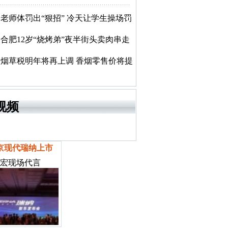
老师体罚出“狠招” 冷天让学生操场罚
合肥12岁“烧烤弟”夜半街头卖肉串走
烟草税明年将再上调 香烟零售价将提
视频
京现代瑞纳上市
宏现场代言