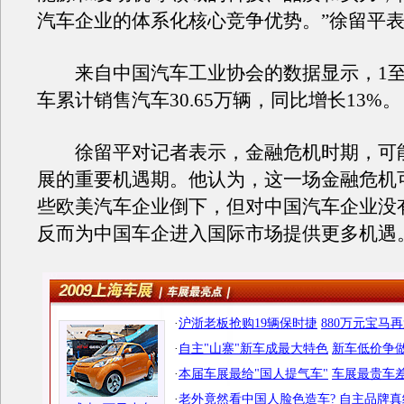
汽车企业的体系化核心竞争优势。”徐留平
来自中国汽车工业协会的数据显示，1至
车累计销售汽车30.65万辆，同比增长13%。
徐留平对记者表示，金融危机时期，可
展的重要机遇期。他认为，这一场金融危机
些欧美汽车企业倒下，但对中国汽车企业没
反而为中国车企进入国际市场提供更多机遇
·
沪浙老板抢购19辆保时捷
880万元宝马
·
自主"山寨"新车成最大特色
新车低价争做
·
本届车展最给"国人提气车"
车展最贵车差
·
老外竟然看中国人脸色造车?
自主品牌真