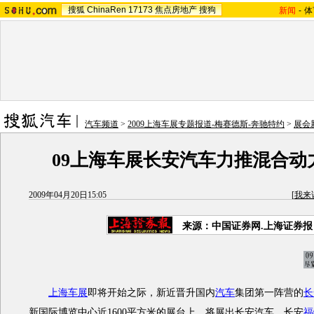
搜狐
ChinaRen
17173
焦点房地产
搜狗
新闻
-
体
汽车频道
>
2009上海车展专题报道-梅赛德斯-奔驰特约
>
展会
09上海车展长安汽车力推混合动
2009年04月20日15:05
[
我来
来源：中国证券网.上海证券报
上海车展
即将开始之际，新近晋升国内
汽车
集团第一阵营的
长
新国际博览中心近1600平方米的展台上，将展出长安汽车、长安
福