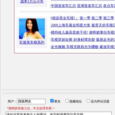
成本1万元小车
·
中国首发车汇总
亚洲首发车汇总
盘点车
·
[精选美女车模]：
第一季
第二季
第三季
·
2009上海车展全明星大奖
最贵天价车模日
·
模特收入最高竟差千倍!
谢晖娇妻任车模
·
车模穿超短裤 好身材撑衣裂
最易走光的
车展美车模系列
·
走光频频 车模无限风光为哪般
豪放车模
用户：
匿名
隐藏地址
设为辩论话题
*搜狗拼音输入法，中文处理专家>>