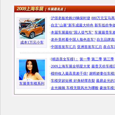
·
沪浙老板抢购19辆保时捷
880万元宝马
·
自主"山寨"新车成最大特色
新车低价争做
·
本届车展最给"国人提气车"
车展最贵车差
·
老外竟然看中国人脸色造车?
自主品牌真
成本1万元小车
·
中国首发车汇总
亚洲首发车汇总
盘点车
·
[精选美女车模]：
第一季
第二季
第三季
·
2009上海车展全明星大奖
最贵天价车模日
·
模特收入最高竟差千倍!
谢晖娇妻任车模
·
车模穿超短裤 好身材撑衣裂
最易走光的
车展美车模系列
·
走光频频 车模无限风光为哪般
豪放车模