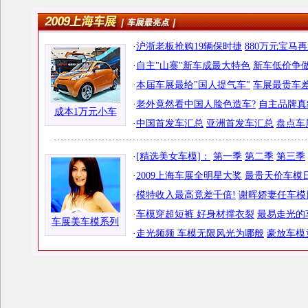
·
沪浙老板抢购19辆保时捷
880万元宝马
·
自主"山寨"新车成最大特色
新车低价争做
·
本届车展最给"国人提气车"
车展最贵车差
·
老外竟然看中国人脸色造车?
自主品牌真
成本1万元小车
·
中国首发车汇总
亚洲首发车汇总
盘点车
·
[精选美女车模]：
第一季
第二季
第三季
·
2009上海车展全明星大奖
最贵天价车模日
·
模特收入最高竟差千倍!
谢晖娇妻任车模
·
车模穿超短裤 好身材撑衣裂
最易走光的
车展美车模系列
·
走光频频 车模无限风光为哪般
豪放车模