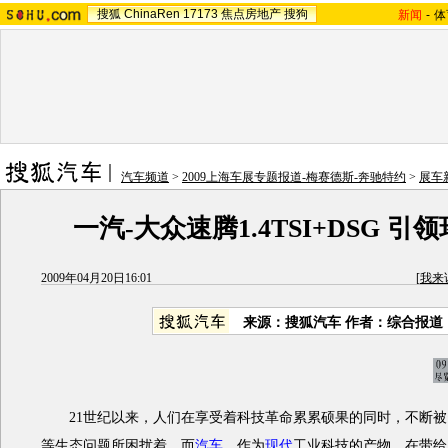
搜狐
ChinaRen
17173
焦点房地产
搜狗
新闻
-
体
汽车频道
>
2009上海车展专题报道-梅赛德斯-奔驰特约
>
展车
一汽-大众速腾1.4TSI+DSG 引
2009年04月20日16:01
[
我来
来源：搜狐汽车 作者：综合报道
21世纪以来，人们在享受着科技革命累累硕果的同时，不断被
等生态问题所困扰着。而
汽车
，作为
现代
工业科技的产物，在带给