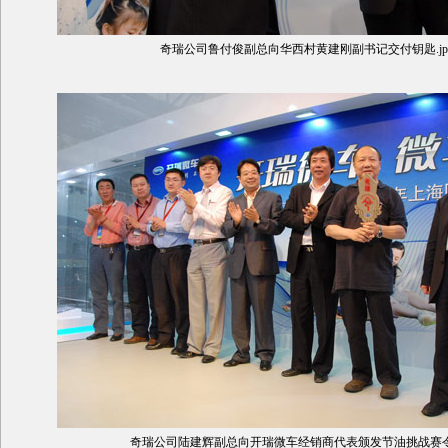
奇瑞公司鲁付俊副总向华西村黄建刚副书记交付钥匙.jp
奇瑞公司陆建辉副总向开瑞微车经销商代表颁发节油挑战赛令牌