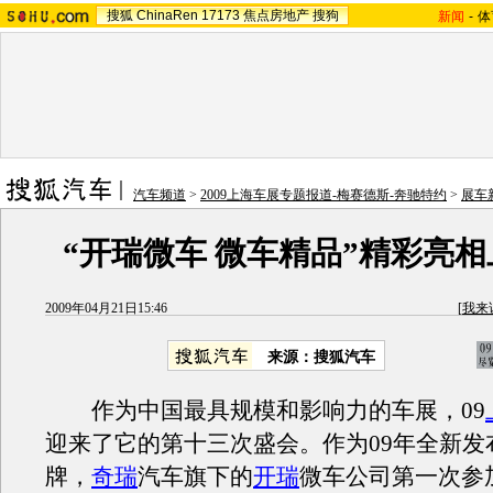
搜狐
ChinaRen
17173
焦点房地产
搜狗
新闻
-
体
汽车频道
>
2009上海车展专题报道-梅赛德斯-奔驰特约
>
展车
“开瑞微车 微车精品”精彩亮
2009年04月21日15:46
[
我来
来源：搜狐汽车
作为中国最具规模和影响力的车展，09
迎来了它的第十三次盛会。作为09年全新发
牌，
奇瑞
汽车旗下的
开瑞
微车公司第一次参