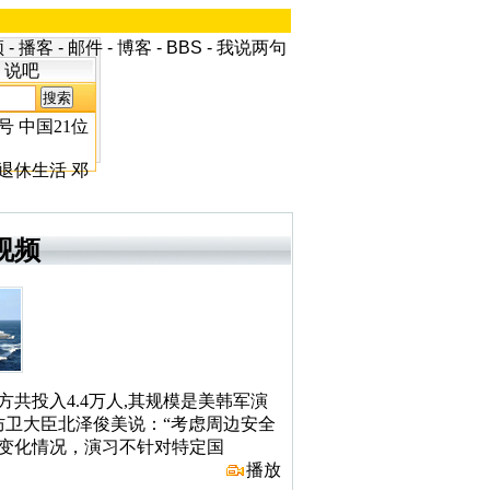
频
-
播客
-
邮件
-
博客
-
BBS
-
我说两句
说吧
号
中国21位
退休生活
邓
视频
方共投入4.4万人,其规模是美韩军演
防卫大臣北泽俊美说：“考虑周边安全
变化情况，演习不针对特定国
播放