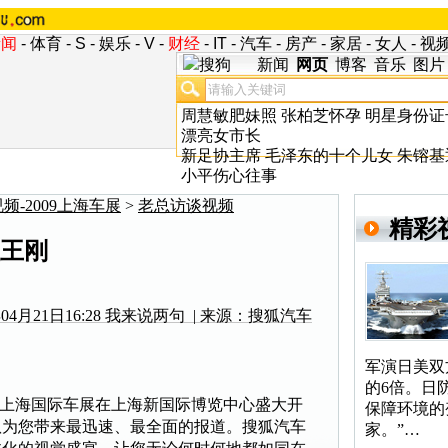
新闻
-
体育
-
S
-
娱乐
-
V
-
财经
-
IT
-
汽车
-
房产
-
家居
-
女人
-
视
新闻
网页
博客
音乐
图片
周慧敏肥妹照
张柏芝怀孕
明星身份证
漂亮女市长
新足协主席
毛泽东的十个儿女
朱镕基
小平伤心往事
频-2009上海车展
>
老总访谈视频
精彩
王刚
4月21日16:28
我来说两句
| 来源：搜狐汽车
军演日美双
的6倍。日
一度的上海国际车展在上海新国际博览中心盛大开
保障环境的
队为您带来最迅速、最全面的报道。搜狐汽车
家。”…