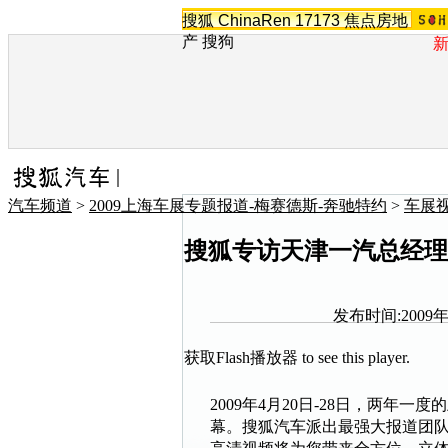
搜狐
ChinaRen
17173
焦点房地
产
搜狗
汽车频道
>
2009上海车展专题报道-梅赛德斯-奔驰特约
>
车展视
搜狐专访天津一汽总经理
发布时间:2009年0
获取Flash播放器
to see this player.
2009年4月20日-28日，两年
幕。搜狐汽车派出最强大报道团