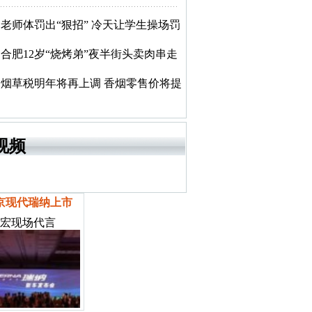
老师体罚出“狠招” 冷天让学生操场罚
合肥12岁“烧烤弟”夜半街头卖肉串走
烟草税明年将再上调 香烟零售价将提
视频
京现代瑞纳上市
宏现场代言