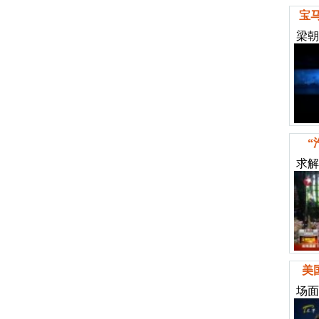
宝
梁朝
“
求解
美
场面