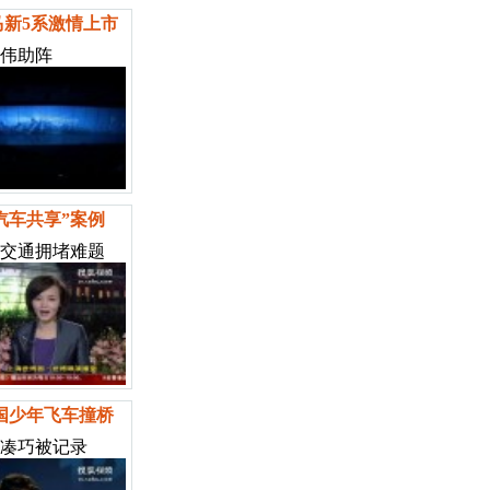
马新5系激情上市
伟助阵
汽车共享”案例
交通拥堵难题
国少年飞车撞桥
凑巧被记录