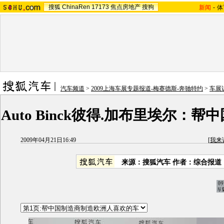
搜狐
ChinaRen
17173
焦点房地产
搜狗
新闻
-
体
汽车频道
>
2009上海车展专题报道-梅赛德斯-奔驰特约
>
车展
Auto Binck彼得.加布里埃尔：
2009年04月21日16:49
[
我来
来源：搜狐汽车 作者：综合报道