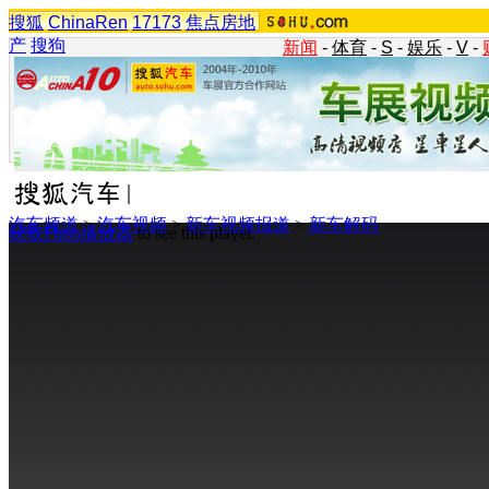
搜狐
ChinaRen
17173
焦点房地
产
搜狗
新闻
-
体育
-
S
-
娱乐
-
V
-
汽车频道
>
汽车视频
>
新车视频报道
>
新车解码
获取Flash播放器
to see this player.