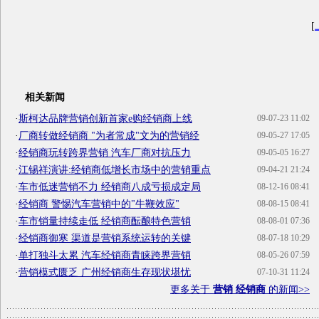
[
相关新闻
·
斯柯达品牌营销创新首家e购经销商上线
09-07-23 11:02
·
厂商转做经销商 "为者常成"文为的营销经
09-05-27 17:05
·
经销商玩转跨界营销 汽车厂商对抗压力
09-05-05 16:27
·
江锡祥演讲:经销商低增长市场中的营销重点
09-04-21 21:24
·
车市低迷营销不力 经销商八成亏损成定局
08-12-16 08:41
·
经销商 警惕汽车营销中的"牛鞭效应"
08-08-15 08:41
·
车市销量持续走低 经销商酝酿特色营销
08-08-01 07:36
·
经销商御寒 渠道是营销系统运转的关键
08-07-18 10:29
·
单打独斗太累 汽车经销商青睐跨界营销
08-05-26 07:59
·
营销模式匮乏 广州经销商生存现状堪忧
07-10-31 11:24
更多关于
营销 经销商
的新闻>>