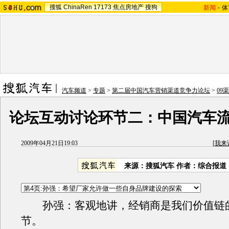
搜狐
ChinaRen
17173
焦点房地产
搜狗
新闻
-
体
汽车频道
>
专题
>
第二届中国汽车营销渠道竞争力论坛
>
09
论坛互动讨论环节二：中国汽车
2009年04月21日19:03
[
我来
来源：
搜狐汽车
作者：综合报道
孙强：客观地讲，经销商是我们价值链
节。