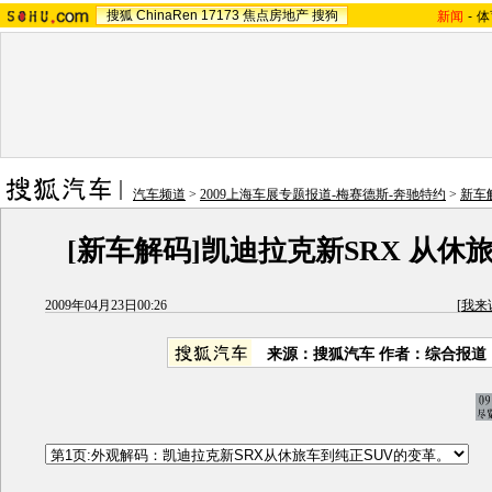
搜狐
ChinaRen
17173
焦点房地产
搜狗
新闻
-
体
汽车频道
>
2009上海车展专题报道-梅赛德斯-奔驰特约
>
新车解
[新车解码]凯迪拉克新SRX 从休旅
2009年04月23日00:26
[
我来
来源：搜狐汽车 作者：综合报道