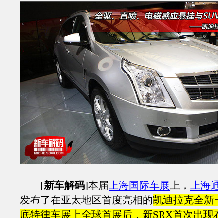
[
新车解码
]本届
上海
国际车展
上
，
上海
发布了在亚太地区首度亮相的
凯迪拉克全新
底特律车展上全球首展后，新SRX首次出现