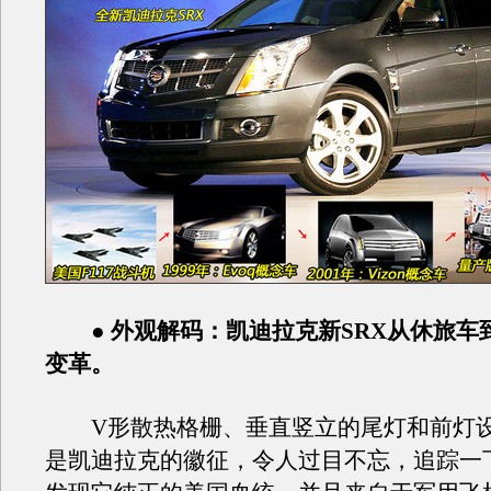
● 外观解码：凯迪拉克新SRX从休旅车到
变革。
V形散热格栅、垂直竖立的尾灯和前灯设
是凯迪拉克的徽征，令人过目不忘，追踪一