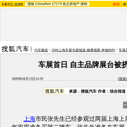
搜狐
ChinaRen
17173
焦点房地产
搜狗
新闻
-
体
汽车频道
>
2009上海车展专题报道-梅赛德斯-奔驰特约
>
车展
车展首日 自主品牌展台被
2009年04月23日14:59
[
我来
来源：搜狐汽车 作者：综合报道
上海
市民张先生已经参观过两届上海上