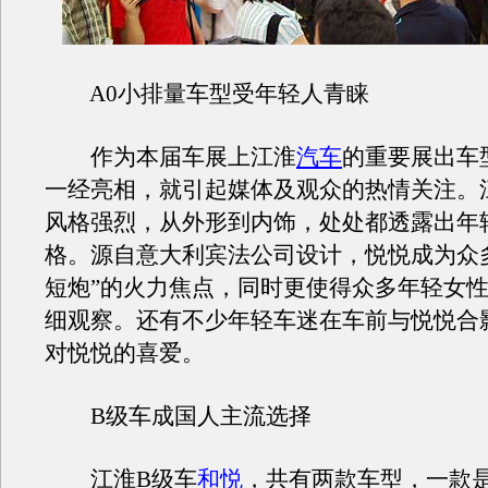
A0小排量车型受年轻人青睐
作为本届车展上江淮
汽车
的重要展出车
一经亮相，就引起媒体及观众的热情关注。
风格强烈，从外形到内饰，处处都透露出年
格。源自意大利宾法公司设计，悦悦成为众
短炮”的火力焦点，同时更使得众多年轻女
细观察。还有不少年轻车迷在车前与悦悦合
对悦悦的喜爱。
B级车成国人主流选择
江淮B级车
和悦
，共有两款车型，一款