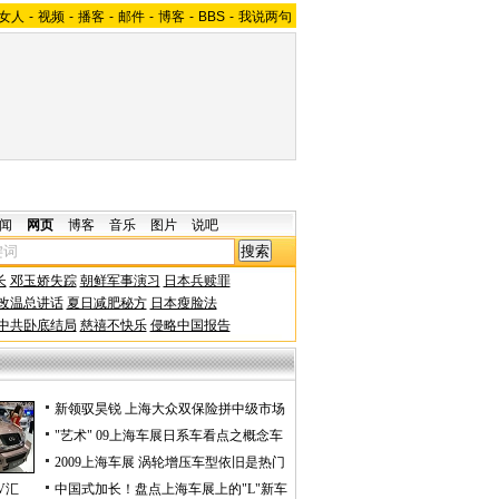
女人
-
视频
-
播客
-
邮件
-
博客
-
BBS
-
我说两句
闻
网页
博客
音乐
图片
说吧
长
邓玉娇失踪
朝鲜军事演习
日本兵赎罪
改温总讲话
夏日减肥秘方
日本瘦脸法
中共卧底结局
慈禧不快乐
侵略中国报告
新领驭昊锐 上海大众双保险拼中级市场
"艺术" 09上海车展日系车看点之概念车
2009上海车展 涡轮增压车型依旧是热门
V汇
中国式加长！盘点上海车展上的"L"新车