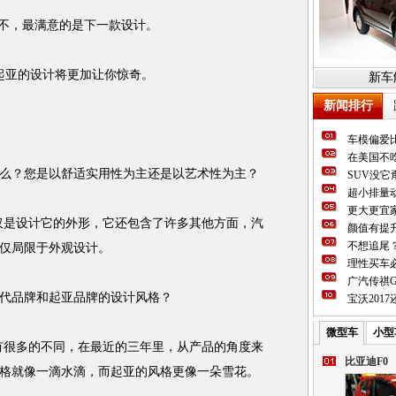
不，最满意的是下一款设计。
，起亚的设计将更加让你惊奇。
新车
新闻排行
车模偏爱
在美国不吃
？您是以舒适实用性为主还是以艺术性为主？
SUV没
超小排量动
更大更宜
是设计它的外形，它还包含了许多其他方面，汽
颜值有提
不想追尾
仅局限于外观设计。
理性买车必
广汽传祺G
品牌和起亚品牌的设计风格？
宝沃201
微型车
小型
很多的不同，在最近的三年里，从产品的角度来
比亚迪F0
格就像一滴水滴，而起亚的风格更像一朵雪花。