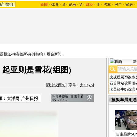
地产
搜狗
新闻
-
体育
-
S
-
娱乐
-
V
-
财经
-
IT
-
汽车
-
房产
-
家居
-
专题报道-梅赛德斯-奔驰特约
>
展会新闻
新
起亚则是雪花(组图)
央视质疑29岁市
石首网站被黑
篡
[
我来说两句
] [字号：
大
中
小
]
宋美龄牛奶洗澡
源：大洋网-广州日报
搜狐车展汇总
自主品牌SU