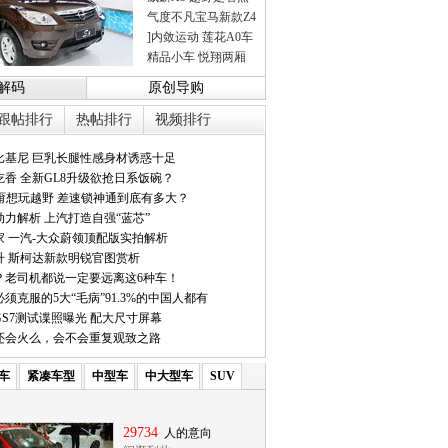
气度不凡宝马新款Z4
]内敛运动 莲花A0车
精品小车 悦翔两厢
解码
原创导购
跟帖排行
热帖排行
视频排行
比基尼 巨乳长腿性感身材诱惑十足
香 全新GL8升级欲抢日系饭碗？
它甭想玩越野 差速锁神通到底有多大？
力解析 上汽打造自强“蓝芯”
家 一汽-大众蔚领顶配版实拍解析
升 斯柯达新款明锐官图赏析
？老司机都说一定要远离这6种车！
须克服的5大“毛病”91.3%的中国人都有
S7测试谍照曝光 配大尺寸屏幕
7还会火么，会不会重复观致之路
车
紧凑车型
中型车
中大型车
SUV
29734
人的意向