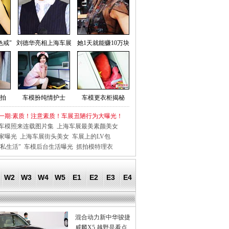
色戒"
刘德华亮相上海车展
她1天就能赚10万块
拍
车模扮纯情护士
车模更衣柜揭秘
一期:素质！注意素质！车展丑陋行为大曝光！
车模照来连载图片集
上海车展最美素颜美女
家曝光
上海车展街头美女
车展上的LV包
私生活"
车模后台生活曝光
抓拍模特理衣
W2
W3
W4
W5
E1
E2
E3
E4
混合动力新中华骏捷
威麟X5 越野是看点