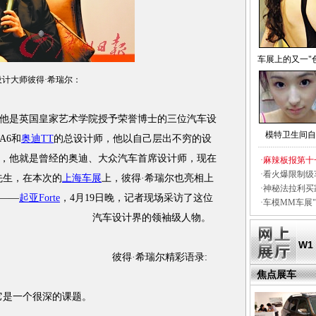
车展上的又一"
设计大师彼得·希瑞尔：
是英国皇家艺术学院授予荣誉博士的三位汽车设
模特卫生间自
A6和
奥迪TT
的总设计师，他以自己层出不穷的设
，他就是曾经的奥迪、大众汽车首席设计师，现在
·
麻辣板报第十
·
看火爆限制级
先生，在本次的
上海车展
上，彼得·希瑞尔也亮相上
·
神秘法拉利买
——
起亚Forte
，4月19日晚，记者现场采访了这位
·
车模MM车展"
汽车设计界的领袖级人物。
W1
彼得·希瑞尔精彩语录:
焦点展车
是一个很深的课题。