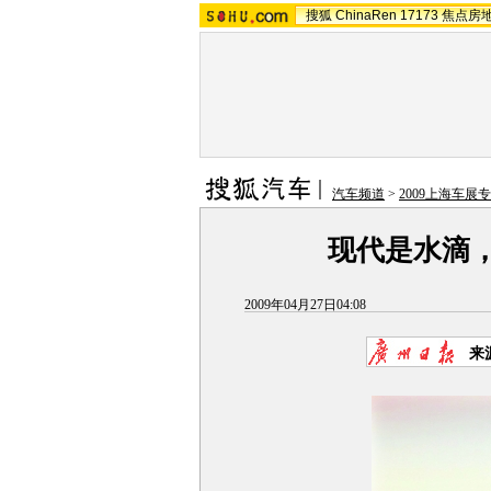
搜狐
ChinaRen
17173
焦点房
汽车频道
>
2009上海车展
现代是水滴，
2009年04月27日04:08
来