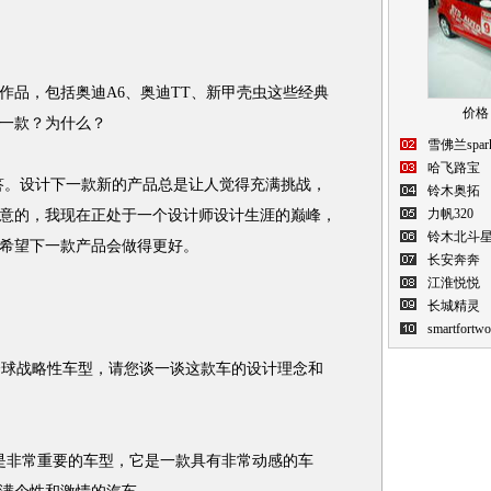
品，包括奥迪A6、奥迪TT、新甲壳虫这些经典
价格：
一款？为什么？
雪佛兰spar
哈飞路宝
。设计下一款新的产品总是让人觉得充满挑战，
铃木奥拓
力帆320
意的，我现在正处于一个设计师设计生涯的巅峰，
铃木北斗
希望下一款产品会做得更好。
长安奔奔
江淮悦悦
长城精灵
smartfortwo
全球战略性车型，请您谈一谈这款车的设计理念和
说是非常重要的车型，它是一款具有非常动感的车