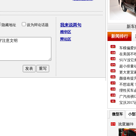
隐藏地址
设为辩论话题
我来说两句
新车
精华区
新闻排行
辩论区
车模偏爱
在美国不吃
SUV没
超小排量动
更大更宜
颜值有提
不想追尾
理性买车必
广汽传祺G
宝沃201
微型车
小型
比亚迪F0