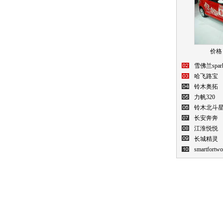
价格：
雪佛兰spar
哈飞路宝
铃木奥拓
力帆320
铃木北斗
长安奔奔
江淮悦悦
长城精灵
smartfortwo