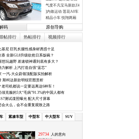
气度不凡宝马新款Z4
]内敛运动 莲花A0车
精品小车 悦翔两厢
解码
原创导购
跟帖排行
热帖排行
视频排行
比基尼 巨乳长腿性感身材诱惑十足
香 全新GL8升级欲抢日系饭碗？
它甭想玩越野 差速锁神通到底有多大？
力解析 上汽打造自强“蓝芯”
家 一汽-大众蔚领顶配版实拍解析
升 斯柯达新款明锐官图赏析
？老司机都说一定要远离这6种车！
须克服的5大“毛病”91.3%的中国人都有
S7测试谍照曝光 配大尺寸屏幕
7还会火么，会不会重复观致之路
车
紧凑车型
中型车
中大型车
SUV
29734
人的意向