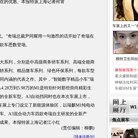
在的优惠。本报特派上海记者何霄
车展上的又一"
代。”奇瑞总裁尹同耀用一句激昂的话开始了奇瑞在
2款车悉数登场。
模特卫生间自
大系列，分别是中高级商务轿车系列、高端全能商
·
麻辣板报第十
轿系列、精品微车系列、绿色环保系列，每款车型
·
看火爆限制级
同内涵的代表之作。其中，“智能数字精品小车”瑞
·
神秘法拉利买
.28万到5.98万的M1是特别针对那些崇尚精彩生
·
车模MM车展"
的全新车型。A3自动挡同时也在本次车展上市，
在此次车展上专门设立了新能源体验区，以瑞麒M1纯电动
W1
力车、A3混合动力车四款奇瑞自主研发的全新产
焦点展车
成果。本报特派上海记者江小红
(责任编辑：柳鹏)
[
我来说两句
]