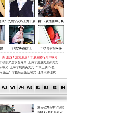
色戒"
刘德华亮相上海车展
她1天就能赚10万块
拍
车模扮纯情护士
车模更衣柜揭秘
一期:素质！注意素质！车展丑陋行为大曝光！
车模照来连载图片集
上海车展最美素颜美女
家曝光
上海车展街头美女
车展上的LV包
私生活"
车模后台生活曝光
抓拍模特理衣
W2
W3
W4
W5
E1
E2
E3
E4
混合动力新中华骏捷
威麟X5 越野是看点