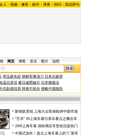
女人
-
视频
-
播客
-
邮件
-
博客
-
BBS
-
我说两句
闻
网页
博客
音乐
图片
说吧
长
邓玉娇失踪
朝鲜军事演习
日本兵赎罪
改温总讲话
夏日减肥秘方
日本瘦脸法
中共卧底结局
慈禧不快乐
侵略中国报告
新领驭昊锐 上海大众双保险拼中级市场
"艺术" 09上海车展日系车看点之概念车
2009上海车展 涡轮增压车型依旧是热门
V汇
中国式加长！盘点上海车展上的"L"新车