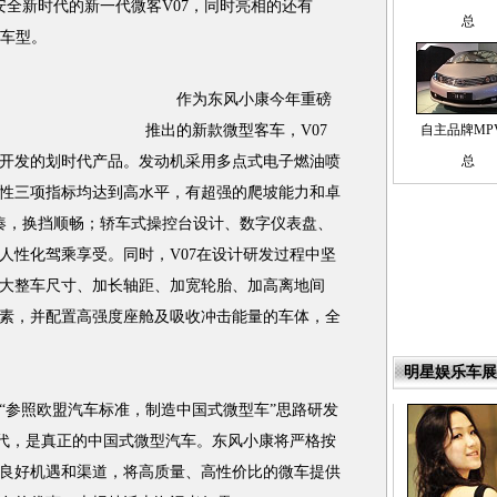
安全新时代的新一代微客V07，同时亮相的还有
总
典车型。
作为东风小康今年重磅
推出的新款微型客车，V07
自主品牌MP
开发的划时代产品。发动机采用多点式电子燃油喷
总
性三项指标均达到高水平，有超强的爬坡能力和卓
凑，换挡顺畅；轿车式操控台设计、数字仪表盘、
人性化驾乘享受。同时，V07在设计研发过程中坚
大整车尺寸、加长轴距、加宽轮胎、加高离地间
素，并配置高强度座舱及吸收冲击能量的车体，全
明星娱乐车展
参照欧盟汽车标准，制造中国式微型车”思路研发
时代，是真正的中国式微型汽车。东风小康将严格按
良好机遇和渠道，将高质量、高性价比的微车提供