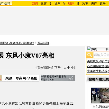
地产
搜狗
新闻
-
体育
-
S
-
娱乐
-
V
-
财经
-
IT
-
汽车
-
房产
-
家居
-
专题报道-梅赛德斯-奔驰特约
>
展会新闻
新
 东风小康V07亮相
央视质疑29岁市
石首网站被黑
篡
[
我来说两句
] [字号：
大
中
小
]
宋美龄牛奶洗澡
来源：华商网-华商报
搜狐车展汇总
风小康首次以独立参展商的身份亮相上海车展E2
自主品牌SU