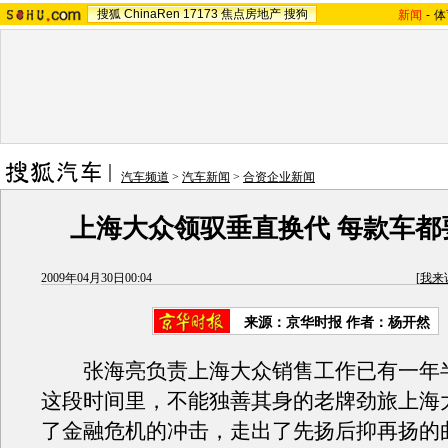
搜狐
ChinaRen
17173
焦点房地产
搜狗
新闻
-
体
汽车频道
>
汽车新闻
>
合资企业新闻
上海大众领驭垂直换代 每款车都
2009年04月30日00:04
[
我来
来源：
京华时报
作者：杨开然
张海亮负责上海大众销售工作已有一年
这段时间里，不能独善其身的老牌劲旅上海
了金融危机的冲击，走出了先扬后抑再扬的