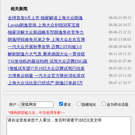
相关新闻
·
全球首发6月上市:独家解读上海大众朗逸
08-04-21 09:13
·
Lavida朗逸登场 上海大众剑指冠军宝座
08-06-26 10:57
·
独家详解大众新战略车型朗逸售价竞争力
08-06-25 22:21
·
朗逸明锐难免兄弟之争 上海大众左右互博
08-05-13 08:03
·
一汽大众开展秋季攻势 迈腾2.0T叫板3.0
08-08-28 04:56
·
解析朗逸六大气质 秉承德国大众一贯传统
08-11-10 11:35
·
TSI发动机的最佳拍档 试驾大众迈腾DSG版
09-02-02 07:46
·
[搜狐试车团]7月19日大众迈腾试驾已结束
08-07-09 13:35
·
力博奥运销量 一汽大众官方降价消化库存
08-07-10 11:26
·
上海大众法比亚已经试产 朗逸订单超3万
08-07-11 10:17
用户：
匿名
隐藏地址
设为辩论话题
*搜狗拼音输入法，中文处理专家>>