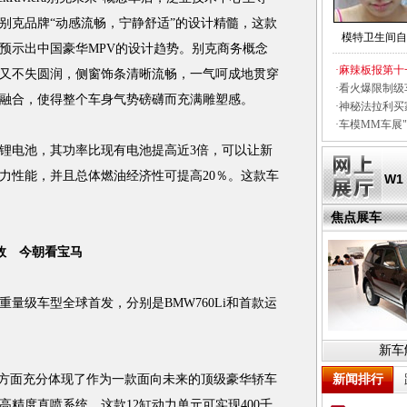
别克品牌“动感流畅，宁静舒适”的设计精髓，这款
模特卫生间自
预示出中国豪华MPV的设计趋势。别克商务概念
·
麻辣板报第十
又不失圆润，侧窗饰条清晰流畅，一气呵成地贯穿
·
看火爆限制级
融合，使得整个车身气势磅礴而充满雕塑感。
·
神秘法拉利买
·
车模MM车展"
电池，其功率比现有电池提高近3倍，可以让新
力性能，并且总体燃油经济性可提高20％。这款车
W1
焦点展车
效 今朝看宝马
级车型全球首发，分别是BMW760Li和首款运
。
新车
验方面充分体现了作为一款面向未来的顶级豪华轿车
新闻排行
精度直喷系统，这款12缸动力单元可实现400千