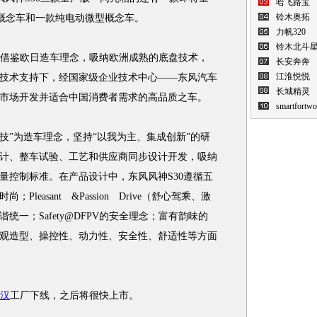
哈飞路宝
铃木奥拓
厢概念车和一款纯电动微型概念车。
力帆320
铃木北斗
借鉴欧日造车理念，吸纳欧洲成熟的底盘技术，
长安奔奔
江淮悦悦
技术支持下，经国家级企业技术中心——东风汽车
长城精灵
市场开发并适合中国消费者需求的高品质之车。
smartfortwo
技”为造车理念，坚持“以我为主、集成创新”的研
计、整车试验、工艺和供应商同步设计开发，吸纳
量控制标准。在产品设计中，东风风神S30遵循五
easant &Passion Drive（舒心驾乘、激
一；Safety@DFPV的安全理念；富有韵味的
观造型、操控性、动力性、安全性、舒适性等方面
汉
工厂下线，之后将很快上市。