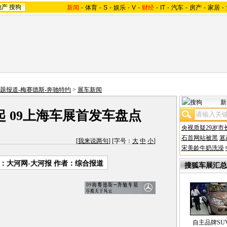
地产
搜狗
新闻
-
体育
-
S
-
娱乐
-
V
-
财经
-
IT
-
汽车
-
房产
-
家居
-
专题报道-梅赛德斯-奔驰特约
>
展车新闻
新
 09上海车展首发车盘点
央视质疑29岁市
石首网站被黑
篡
[
我来说两句
] [字号：
大
中
小
]
宋美龄牛奶洗澡
：大河网-大河报 作者：综合报道
搜狐车展汇总
自主品牌SU