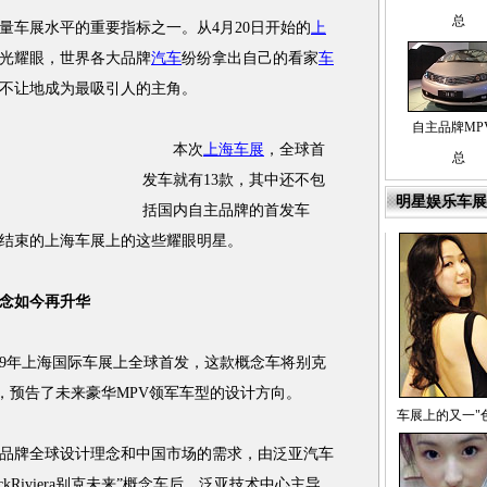
总
车展水平的重要指标之一。从4月20日开始的
上
光耀眼，世界各大品牌
汽车
纷纷拿出自己的看家
车
不让地成为最吸引人的主角。
自主品牌MP
本次
上海车展
，全球首
总
发车就有13款，其中还不包
明星娱乐车展
括国内自主品牌的首发车
结束的上海车展上的这些耀眼明星。
念如今再升华
09年上海国际车展上全球首发，这款概念车将别克
华，预告了未来豪华MPV领军车型的设计方向。
车展上的又一"
牌全球设计理念和中国市场的需求，由泛亚汽车
kRiviera别克未来”概念车后，泛亚技术中心主导