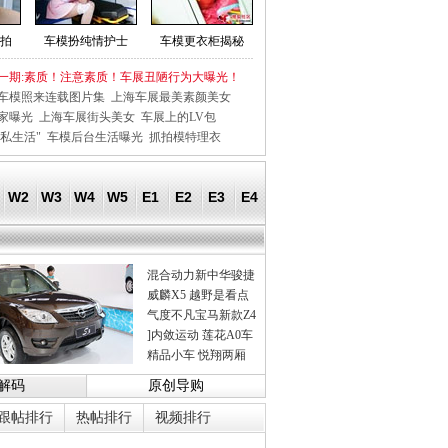
拍
车模扮纯情护士
车模更衣柜揭秘
一期:素质！注意素质！车展丑陋行为大曝光！
车模照来连载图片集
上海车展最美素颜美女
家曝光
上海车展街头美女
车展上的LV包
私生活"
车模后台生活曝光
抓拍模特理衣
W2
W3
W4
W5
E1
E2
E3
E4
混合动力新中华骏捷
威麟X5 越野是看点
气度不凡宝马新款Z4
]内敛运动 莲花A0车
精品小车 悦翔两厢
解码
原创导购
跟帖排行
热帖排行
视频排行