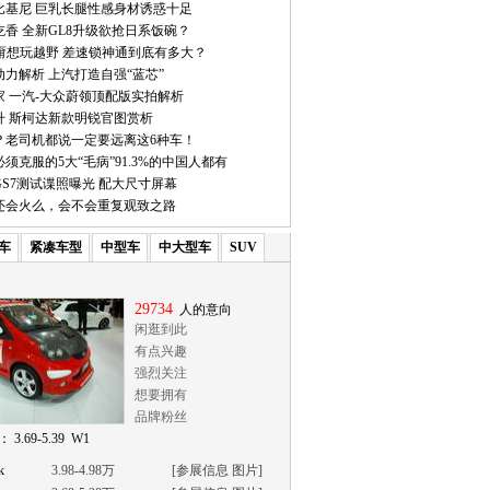
比基尼 巨乳长腿性感身材诱惑十足
香 全新GL8升级欲抢日系饭碗？
它甭想玩越野 差速锁神通到底有多大？
力解析 上汽打造自强“蓝芯”
家 一汽-大众蔚领顶配版实拍解析
升 斯柯达新款明锐官图赏析
？老司机都说一定要远离这6种车！
须克服的5大“毛病”91.3%的中国人都有
S7测试谍照曝光 配大尺寸屏幕
7还会火么，会不会重复观致之路
车
紧凑车型
中型车
中大型车
SUV
29734
人的意向
闲逛到此
有点兴趣
强烈关注
想要拥有
品牌粉丝
 3.69-5.39 W1
k
3.98-4.98万
[
参展信息
图片
]