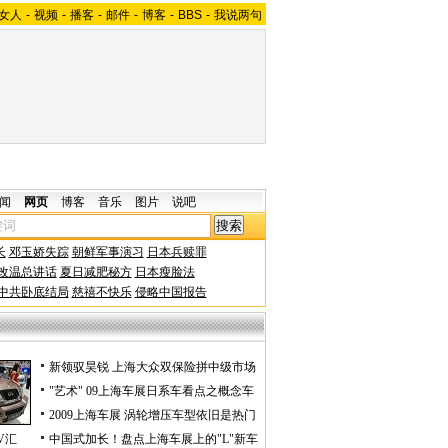
女人
-
视频
-
播客
-
邮件
-
博客
-
BBS
-
我说两句
闻
网页
博客
音乐
图片
说吧
长
邓玉娇失踪
朝鲜军事演习
日本兵赎罪
改温总讲话
夏日减肥秘方
日本瘦脸法
中共卧底结局
慈禧不快乐
侵略中国报告
新领驭昊锐 上海大众双保险拼中级市场
"艺术" 09上海车展日系车看点之概念车
2009上海车展 涡轮增压车型依旧是热门
V汇
中国式加长！盘点上海车展上的"L"新车