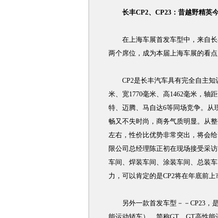
长丰CP2、CP23：昔越野精英
在上海车展首发车型中，来自长丰汽
两个席位，成为本届上海车展的看点
CP2是长丰汽车具有完全自主知识
米、宽1770毫米、高1462毫米，
特、迈腾、马自达6等同场竞争。从
畅又不失时尚，商务气质明显。从整体
左右，性价比优势非常突出，将会给
限公司总经理陈正初在现场接受采访
车间、焊装车间、涂装车间、总装车
力，可以肯定的是CP2将在年底前上
另外一款首发车型－－CP23，是基于长
能运动轿车），简称GT，GT高性能