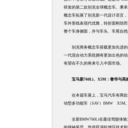
研发的第二款别克全球概念车。秉承
概念车拓展了别克新一代设计语言，
车外形线条现代优雅，转折面刚劲而
整个车身侧面，并与车头、车尾自然
别克商务概念车搭载更加先进的锂
一代混合动力系统拥有更加出色的动
有望在不久的将来引入中国市场。
宝马新760Li、X5M：奢华与高
在本届车展上，宝马汽车有两款重量
动型多功能车（SAV）BMW X5M
全新BMW760Li在最佳驾驶体
的领袖风范。凭借双涡轮增压技术和高