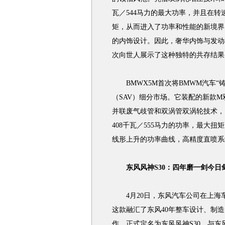
瓦／544马力的最大功率，并且在转速
矩，从而进入了功率和性能的新境界。
的内饰设计。因此，奢华内饰与发动
次向世人展示了这种独特的共存结果
BMWX5M首次将BMWM汽车“
（SAV）细分市场。它装配的新款
并联废气歧管和双涡管双涡轮技术，以
408千瓦／555马力的功率，最大扭
线形上升的功率曲线，高精度直喷系
东风风神S30：四年磨一剑今日
4月20日，东风汽车公司在上海
这款融汇了东风40年整车设计、制
作，正式定名为东风风神S30。与东