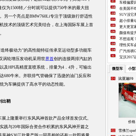
车模偏爱
仅为1500转／分时就可以提供750牛米的最大扭
在美国不吃
SUV没
另一个亮点是BMW760Li专注于顶级旅行舒适性
超小排量动
机技术的顶级艺术完美结合，在上海国际车展上首
更大更宜
颜值有提
。
不想追尾
理性买车必
铸造终极动力”的高性能特征传承至运动型多功能车
广汽传祺G
宝沃201
M双涡轮增压发动机采用世
界首
创的连接两排汽缸的
及HPI高精度直喷系统，排量为4．4升，可输出
微型车
小型
矩达680牛米。并联排气管确保了迅捷的油门反应和
比亚迪F0
统为车辆提供了高水平的动态性能。
剑出鞘
车展上隆重举行东风风神首款产品全球首发仪式。
价格：
造实践与20年国际合资合作积累的东风风神开篇之
雪佛兰spar
风风神S30三款量产版一同亮相的还有一款即将量