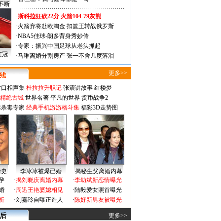
不断
·
斯科拉狂砍22分 火箭104-79灰熊
·
火箭弃将赴欧淘金 扣篮王转战俄罗斯
·
NBA5佳球-朗多背身秀妙传
·
专家：振兴中国足球从老头抓起
连冠
·
马琳离婚分割房产 张一不舍几度落泪
更多>>
对口相声集
杜拉拉升职记
张震讲故事
红楼梦
-精绝古城
世界名著
平凡的世界
货币战争2
毒杀毒专家
经典手机游游格斗集
福彩3D走势图
情史
李冰冰被爆已婚
揭秘生父离婚内幕
孕
·
揭刘晓庆离婚内幕
·
李幼斌新恋情曝光
婚
·
周迅王艳婆媳相见
·
陆毅爱女照首曝光
折
·
刘嘉玲自曝正造人
·
陈好新男友被曝光
 后
更多>>