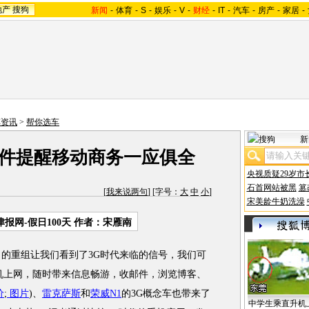
地产
搜狗
新闻
-
体育
-
S
-
娱乐
-
V
-
财经
-
IT
-
汽车
-
房产
-
家居
-
车资讯
>
帮你选车
新
邮件提醒移动商务一应俱全
央视质疑29岁市
石首网站被黑
篡
[
我来说两句
] [字号：
大
中
小
]
宋美龄牛奶洗澡
津报网-假日100天
作者：宋雁南
司的重组让我们看到了3G时代来临的信号，我们可
手机上网，随时带来信息畅游，收邮件，浏览博客、
价
;
图片
)、
雷克萨斯
和
荣威N1
的3G概念车也带来了
中学生乘直升机