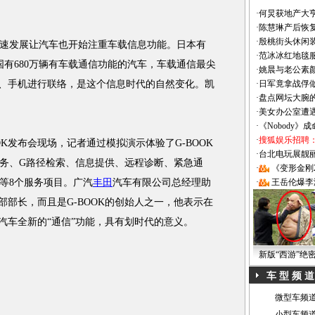
·
何炅获地产大亨
·
陈慧琳产后恢复
·
殷桃街头休闲装
发展让汽车也开始注重车载信息功能。日本有
·
范冰冰红地毯
国有680万辆有车载通信功能的汽车，车载通信最尖
·
姚晨与老公素
电脑、手机进行联络，是这个信息时代的自然变化。凯
·
日军竟拿战俘
·
盘点网坛大腕
·
美女办公室遭
·
《Nobody》
·
搜狐娱乐招聘
OOK发布会现场，记者通过模拟演示体验了G-BOOK
·
台北电玩展靓丽Sh
务、G路径检索、信息提供、远程诊断、紧急通
·
《变形金刚
等8个服务项目。广汽
丰田
汽车有限公司总经理助
·
王岳伦爆李
A部部长，而且是G-BOOK的创始人之一，他表示在
予汽车全新的“通信”功能，具有划时代的意义。
新版“西游”绝
车 型 频 道
微型车频
小型车频