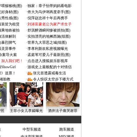
喂猕猴桃(图)
·
独家：章子怡带妈妈看电影
好身材(图)
·
佟大为马伊琍再度牵手(图)
秀性感(图)
·
倪萍赵忠祥十年后再携手
服装皆为租赁
·
刘涛富豪老公为家产求生子
颜乘地铁被拍
·
舒淇醉酒瞬间惨被抓拍(图)
做活体解剖
·
实拍漂亮的地摊西施(组图)
的暴烈脾气
·
世界九大罪恶之城(组图)
遇灵异事件
·
李孝利新欢私密视频曝光
成命案导火索
·
孟庭苇可爱儿子最新照(图)
：加入我们吧！
·
点击进入搜狐娱乐影视库
owGirl
·
游戏史上最般配的十对情侣
2》送票！
·
张元首透露戒毒生活
湘胎教
·
令人惊叹太空步下楼方式
密照
王菲小女儿李嫣曝光
酒井法子痛哭谢罪
道
中型车频道
跑车频道
道
中大型车频道
MPV频道