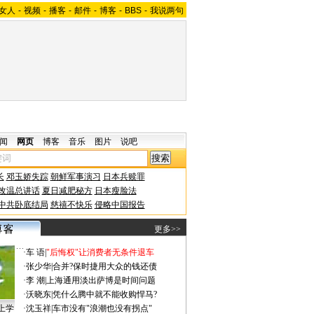
女人
-
视频
-
播客
-
邮件
-
博客
-
BBS
-
我说两句
闻
网页
博客
音乐
图片
说吧
长
邓玉娇失踪
朝鲜军事演习
日本兵赎罪
改温总讲话
夏日减肥秘方
日本瘦脸法
中共卧底结局
慈禧不快乐
侵略中国报告
更多>>
·
车 语
|
"后悔权"让消费者无条件退车
·
张少华
|
合并?保时捷用大众的钱还债
·
李 潮
|
上海通用淡出萨博是时间问题
·
沃晓东
|
凭什么腾中就不能收购悍马?
上学
·
沈玉祥
|
车市没有"浪潮也没有拐点"