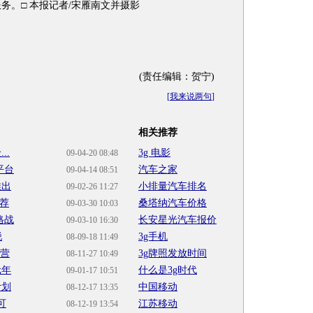
务。□ 本报记者/宋雁南文并摄影
(责任编辑：贺宁)
[
我来说两句
]
相关推荐
..
3g 电影
09-04-20 08:48
平台
汽车之家
09-04-14 08:51
推出
小排量汽车排名
09-02-26 11:27
推荐
桑塔纳汽车价格
09-03-30 10:03
格战
长安星光汽车报价
09-03-10 16:30
锐
3g手机
08-09-18 11:49
阵营
3g牌照发放时间
08-11-27 10:49
元年
什么是3g时代
09-01-17 10:51
计划
中国移动
08-12-17 13:35
可
江苏移动
08-12-19 13:54