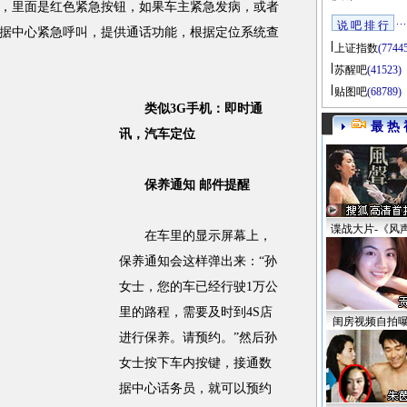
里面是红色紧急按钮，如果车主紧急发病，或者
说 吧 排 行
据中心紧急呼叫，提供通话功能，根据定位系统查
上证指数
(7744
苏醒吧
(41523)
贴图吧
(68789)
类似3G手机：即时通
最 热 
讯，汽车定位
保养通知 邮件提醒
谍战大片-《风
在车里的显示屏幕上，
保养通知会这样弹出来：“孙
女士，您的车已经行驶1万公
里的路程，需要及时到4S店
闺房视频自拍
进行保养。请预约。”然后孙
女士按下车内按键，接通数
据中心话务员，就可以预约