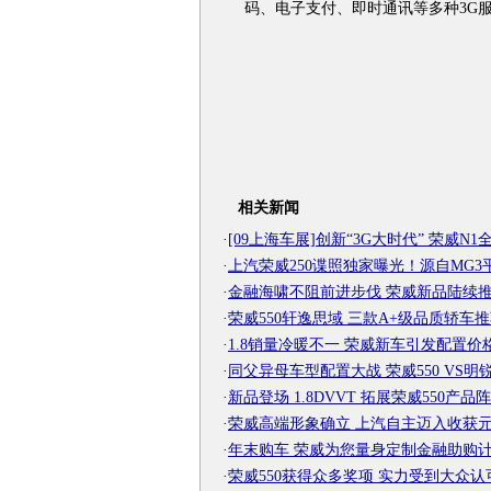
码、电子支付、即时通讯等多种3G服
相关新闻
·
[09上海车展]创新“3G大时代” 荣威N1全.
·
上汽荣威250谍照独家曝光！源自MG3
·
金融海啸不阻前进步伐 荣威新品陆续
·
荣威550轩逸思域 三款A+级品质轿车
·
1.8销量冷暖不一 荣威新车引发配置价
·
同父异母车型配置大战 荣威550 VS明
·
新品登场 1.8DVVT 拓展荣威550产品
·
荣威高端形象确立 上汽自主迈入收获
·
年末购车 荣威为您量身定制金融助购
·
荣威550获得众多奖项 实力受到大众认