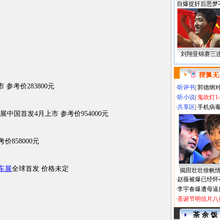
自爆捉奸后恶梦
刘翔亚锦赛三
 参考价283800元
·
听评书
|
郭德纲
·
听小说
|
鬼吹灯1
·
共享区
|
手机病
展中国首发4月上市 参考价954000元
价858000元
车展
全球首发 价格未定
揭田壮壮徐帆
·
赵薇被爆已经怀
·
李宇春爆遭母逼
·
圣诞节明信片八
茶 余 饭