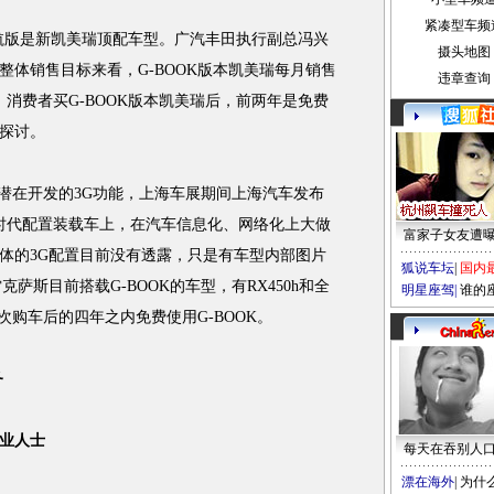
紧凑型车频
领航版是新凯美瑞顶配车型。广汽丰田执行副总冯兴
摄头地图
年整体销售目标来看，G-BOOK版本凯美瑞每月销售
违章查询
0台。消费者买G-BOOK版本凯美瑞后，前两年是免费
探讨。
潜在开发的3G功能，上海车展期间上海汽车发布
3G时代配置装载车上，在汽车信息化、网络化上大做
富家子女友遭
具体的3G配置目前没有透露，只是有车型内部图片
狐说车坛
|
国内
萨斯目前搭载G-BOOK的车型，有RX450h和全
明星座驾
|
谁的
次购车后的四年之内免费使用G-BOOK。
务
业人士
每天在吞别人
漂在海外
|
为什