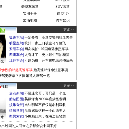
道
豪华车频道
SUV频道
实用手册
信 访 办
加油地图
汽车知识
更多>>
狐说车坛
|
一定要看！高速交警的吐血忠告
明星座驾
|
杭州一家三口被宝马车撞飞
安阳车会
|
网友实拍:107国道遇惨烈车祸
四川车会
|
太有才了！史上最牛节油秘笈
江苏车会
|
引以为戒！开车接电话恐怖后果
曝光
最惨烈的16起高速车祸
跑高速16保命注意事项
座驾更奢华？各国领导人座驾一览
更多>>
焦点新闻
|
不要迷恋哥，哥只是一个鬼
贴贴图图
|
英媒评出2009年度搞怪发明
娱乐旮旯
|
当红明星不仅仅是名利双收
情感世界
|
后悔嫁给这样一个山西男人
型男索女
|
小糖精归来，在海边轻轻舞
口水
么出过国的人回来之后都会说中国不好