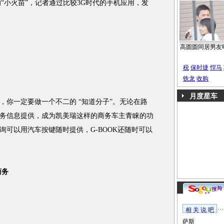
“小火苗”，记者通过比较3G时代的手机应用，发
。
高圆圆同居男友
税
保时捷
悍马
铁龙
收购
月度星车
一定要做一个不二的 “知道分子”。无论在路
务信息提供，成为凯美瑞这样的商务车主青睐的功
询可以用汽车按键随时提供，G-BOOK还随时可以
商务
相 关 说 吧
萨斯