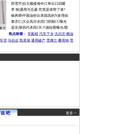
·
郑雪芹
|
自主频接海外订单出口回暖
·
李 牧
|
通用与五菱 究竟是谁帮了谁?
·
杨再舜
|
中国油价比美国高的N多理由
·
童济仁
|
大众高尔夫四门轿跑CC曝光
·
是非
|
第四代本田CR-V描绘图曝光/图
曝光
热点标签：
车船税
汽车下乡
沃尔沃
燃油
车贷
马自达
凯美瑞
通用破产
雪佛兰
桑塔纳
雪
说 吧
更多>>