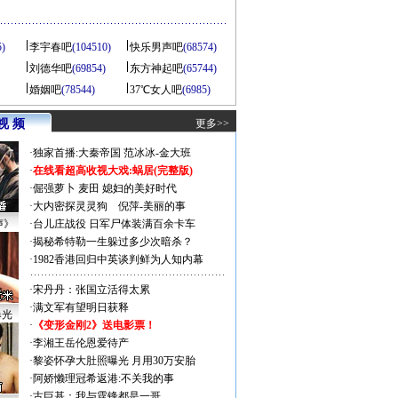
5)
李宇春吧
(104510)
快乐男声吧
(68574)
刘德华吧
(69854)
东方神起吧
(65744)
婚姻吧
(78544)
37℃女人吧
(6985)
视 频
更多>>
·
独家首播:大秦帝国
范冰冰-金大班
·
在线看超高收视大戏:
蜗居(完整版)
·
倔强萝卜
麦田
媳妇的美好时代
·
大内密探灵灵狗
倪萍-美丽的事
声》
·
台儿庄战役 日军尸体装满百余卡车
·
揭秘希特勒一生躲过多少次暗杀？
·
1982香港回归中英谈判鲜为人知内幕
·
宋丹丹：张国立活得太累
·
满文军有望明日获释
曝光
·
《变形金刚2》送电影票！
·
李湘王岳伦恩爱待产
·
黎姿怀孕大肚照曝光 月用30万安胎
·
阿娇懒理冠希返港:不关我的事
·
古巨基：我与霆锋都是一哥