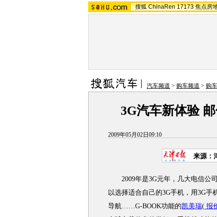
搜狐
ChinaRen
17173
焦点房
汽车频道
>
购车频道
>
购
3G汽车新体验 
2009年05月02日09:10
来源：
2009年是3G元年，几大电信公
以选择适合自己的3G手机，用3G
导航……G-BOOK功能的
凯美瑞
(
报