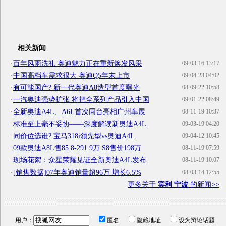
相关新闻
·
百年风雨洗礼 奥迪魅力正在重新焕发风采
09-03-16 13:17
·
中国高档车需求很大 奥迪Q5年末上市
09-04-23 04:02
·
有可能国产? 新一代奥迪A8造型首度曝光
08-09-22 10:58
·
一汽奥迪强势扩张 将把全系列产品引入中国
09-01-22 08:49
·
全新奥迪A4L、A6L首次同台亮相广州车展
08-11-19 10:37
·
标准至上毫不妥协——深度解读新奥迪A4L
09-03-19 04:20
·
同价位选谁? 宝马318i领先型vs奥迪A4L
09-04-12 10:45
·
09款奥迪A8L售85.8-291.9万 S8售价198万
08-11-19 07:59
·
现场花絮：众星荣耀见证全新奥迪A4L发布
08-11-19 10:07
·
[销售数据]07年奥迪销量超96万 增长6.5%
08-03-14 12:55
更多关于
宾利 宁波
的新闻>>
用户：
匿名
隐藏地址
设为辩论话题