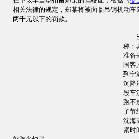
拦下该车当场扣留郑某的驾驶证，根据《
交
相关法律的规定，郑某将被面临吊销机动车
两千元以下的罚款。
当
称：
准备
国客
到宁
沉降
段车
跑不
了节
沈海
紧时