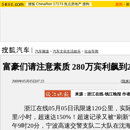
搜狐
ChinaRen
17173
焦点房地产
搜狗
新闻
-
体
汽车频道
>
汽车文化生活娱乐
>
社会车闻
富豪们请注意素质 280万宾利飙到2
2009年05月05日07:23
[
我来
来源：
浙江在线-钱江晚报
作者
浙江在线05月05日讯限速120公里，实际
里/小时，超速达150%！超速记录又被“刷新
午9时20分，宁波高速交警支队二大队在沈