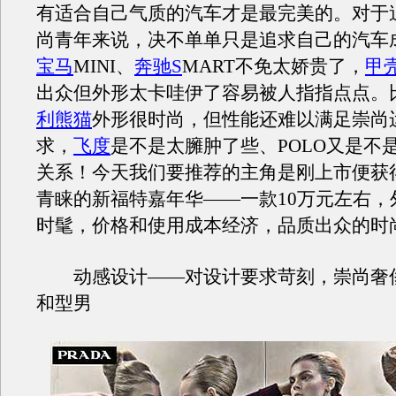
有适合自己气质的汽车才是最完美的。对于
尚青年来说，决不单单只是追求自己的汽车
宝马
MINI、
奔驰S
MART不免太娇贵了，
甲
出众但外形太卡哇伊了容易被人指指点点。
利熊猫
外形很时尚，但性能还难以满足崇尚
求，
飞度
是不是太臃肿了些、POLO又是不
关系！今天我们要推荐的主角是刚上市便获
青睐的新福特嘉年华——一款10万元左右，
时髦，价格和使用成本经济，品质出众的时
动感设计——对设计要求苛刻，崇尚奢
和型男