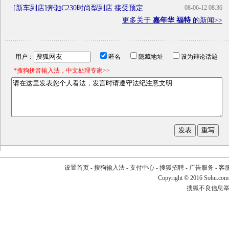
·
[新车到店]奔驰C230时尚型到店 接受预定
08-06-12 08:36
更多关于
嘉年华 福特
的新闻>>
用户：
匿名
隐藏地址
设为辩论话题
*搜狗拼音输入法，中文处理专家>>
设置首页
-
搜狗输入法
-
支付中心
-
搜狐招聘
-
广告服务
-
客
Copyright
©
2016 Sohu.com
搜狐不良信息