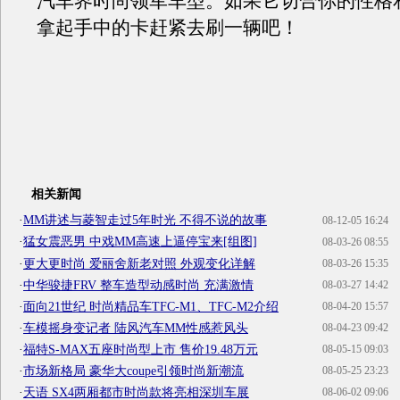
汽车界时尚领军车型。如果它切合你的性格
拿起手中的卡赶紧去刷一辆吧！
相关新闻
·
MM讲述与菱智走过5年时光 不得不说的故事
08-12-05 16:24
·
猛女震恶男 中戏MM高速上逼停宝来[组图]
08-03-26 08:55
·
更大更时尚 爱丽舍新老对照 外观变化详解
08-03-26 15:35
·
中华骏捷FRV 整车造型动感时尚 充满激情
08-03-27 14:42
·
面向21世纪 时尚精品车TFC-M1、TFC-M2介绍
08-04-20 15:57
·
车模摇身变记者 陆风汽车MM性感惹风头
08-04-23 09:42
·
福特S-MAX五座时尚型上市 售价19.48万元
08-05-15 09:03
·
市场新格局 豪华大coupe引领时尚新潮流
08-05-25 23:23
·
天语 SX4两厢都市时尚款将亮相深圳车展
08-06-02 09:06