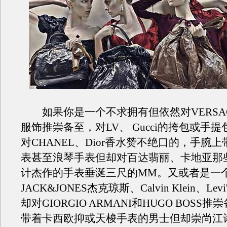
如果你是一个不求拥有但依然对VERSAC
服饰推崇备至，对LV、 Gucci的挎包或手
对CHANEL、Dior香水赞不绝口的，手腕上带
表甚至浪琴手表但却对百达翡丽、卡地亚那
计杰作的手表垂涎三尺的MM。又或者是一
JACK&JONES杰克琼斯、Calvin Klein、Le
却对GIORGIO ARMANI和HUGO BOSS
带着卡西欧抑或天梭手表的男士但却崇尚江