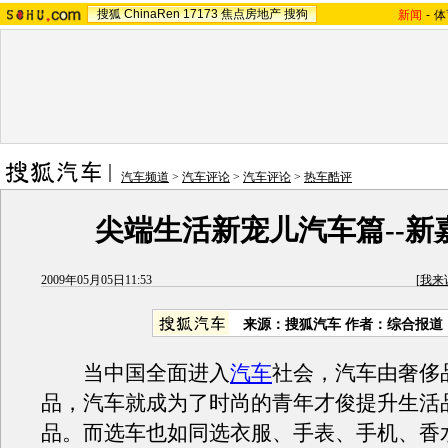
搜狐
ChinaRen
17173
焦点房地产
搜狗
新闻
-
体
汽车频道
>
汽车评论
>
汽车评论
>
热车酷评
尖端生活新宠儿汽车篇--新
2009年05月05日11:53
[
我来
来源：
搜狐汽车
作者：综合报道
当中国全面进入
汽车
社会，汽车由奢侈
品，汽车就成为了时尚的青年才俊提升生活
品。而选车也如同选衣服、手表、手机、香