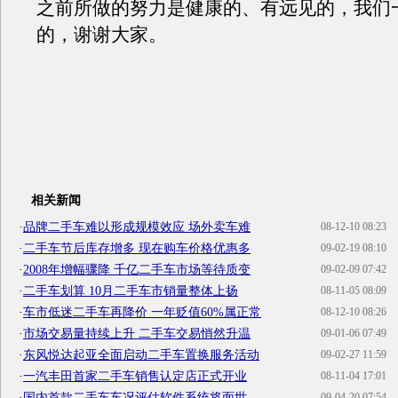
之前所做的努力是健康的、有远见的，我们
的，谢谢大家。
相关新闻
·
品牌二手车难以形成规模效应 场外卖车难
08-12-10 08:23
·
二手车节后库存增多 现在购车价格优惠多
09-02-19 08:10
·
2008年增幅骤降 千亿二手车市场等待质变
09-02-09 07:42
·
二手车划算 10月二手车市销量整体上扬
08-11-05 08:09
·
车市低迷二手车再降价 一年贬值60%属正常
08-12-10 08:26
·
市场交易量持续上升 二手车交易悄然升温
09-01-06 07:49
·
东风悦达起亚全面启动二手车置换服务活动
09-02-27 11:59
·
一汽丰田首家二手车销售认定店正式开业
08-11-04 17:01
·
国内首款二手车车况评估软件系统将面世
09-04-20 07:54