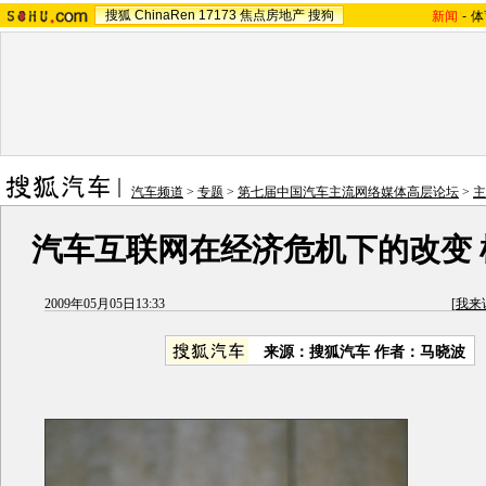
搜狐
ChinaRen
17173
焦点房地产
搜狗
新闻
-
体
汽车频道
>
专题
>
第七届中国汽车主流网络媒体高层论坛
>
主
汽车互联网在经济危机下的改变 
2009年05月05日13:33
[
我来
来源：
搜狐汽车
作者：马晓波