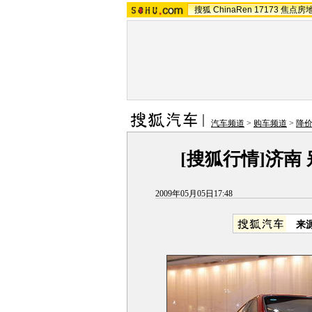
搜狐
ChinaRen
17173
焦点房
汽车频道
>
购车频道
>
降
[搜狐行情]济南 
2009年05月05日17:48
来