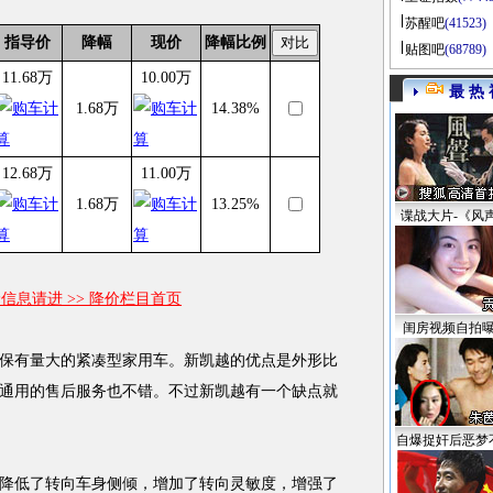
苏醒吧
(41523)
指导价
降幅
现价
降幅比例
贴图吧
(68789)
11.68万
10.00万
最 热 
1.68万
14.38%
12.68万
11.00万
1.68万
13.25%
谍战大片-《风
信息请进 >> 降价栏目首页
闺房视频自拍
有量大的紧凑型家用车。新凯越的优点是外形比
通用的售后服务也不错。不过新凯越有一个缺点就
。
自爆捉奸后恶梦
低了转向车身侧倾，增加了转向灵敏度，增强了