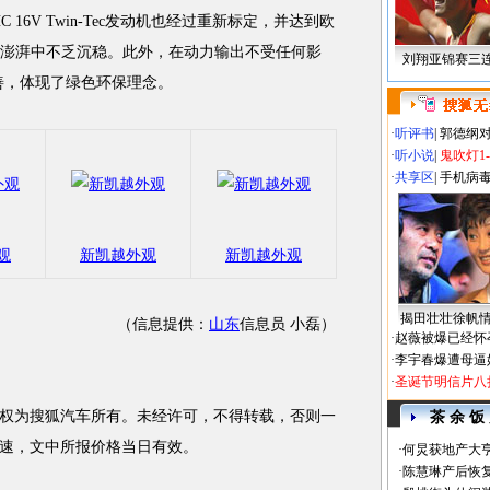
16V Twin-Tec发动机也经过重新标定，并达到欧
，澎湃中不乏沉稳。此外，在动力输出不受任何影
刘翔亚锦赛三
善，体现了绿色环保理念。
·
听评书
|
郭德纲
·
听小说
|
鬼吹灯1
·
共享区
|
手机病
观
新凯越外观
新凯越外观
揭田壮壮徐帆
（信息提供：
山东
信息员 小磊）
·
赵薇被爆已经怀
·
李宇春爆遭母逼
·
圣诞节明信片八
权为搜狐汽车所有。未经许可，不得转载，否则一
茶 余 饭
速，文中所报价格当日有效。
·
何炅获地产大亨
·
陈慧琳产后恢复