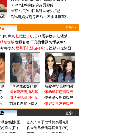
·
NBA5佳球-朗多背身秀妙传
·
专家：振兴中国足球从老头抓起
连冠
·
马琳离婚分割房产 张一不舍几度落泪
更多>>
对口相声集
杜拉拉升职记
张震讲故事
红楼梦
-精绝古城
世界名著
平凡的世界
货币战争2
毒杀毒专家
经典手机游游格斗集
福彩3D走势图
情史
李冰冰被爆已婚
揭秘生父离婚内幕
孕
·
揭刘晓庆离婚内幕
·
李幼斌新恋情曝光
婚
·
周迅王艳婆媳相见
·
陆毅爱女照首曝光
折
·
刘嘉玲自曝正造人
·
陈好新男友被曝光
 后
更多>>
喂猕猴桃(图)
·
独家：章子怡带妈妈看电影
好身材(图)
·
佟大为马伊琍再度牵手(图)