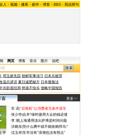
女人
-
视频
-
播客
-
邮件
-
博客
-
BBS
-
我说两句
闻
网页
博客
音乐
图片
说吧
长
邓玉娇失踪
朝鲜军事演习
日本兵赎罪
改温总讲话
夏日减肥秘方
日本瘦脸法
中共卧底结局
慈禧不快乐
侵略中国报告
更多>>
·
车 语
|
"后悔权"让消费者无条件退车
·
张少华
|
合并?保时捷用大众的钱还债
·
李 潮
|
上海通用淡出萨博是时间问题
·
沃晓东
|
凭什么腾中就不能收购悍马?
上学
·
沈玉祥
|
车市没有"浪潮也没有拐点"