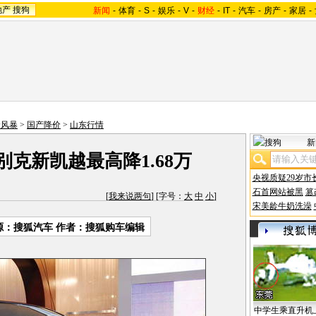
地产
搜狗
新闻
-
体育
-
S
-
娱乐
-
V
-
财经
-
IT
-
汽车
-
房产
-
家居
-
价风暴
>
国产降价
>
山东行情
新
别克新凯越最高降1.68万
央视质疑29岁市
石首网站被黑
篡
[
我来说两句
] [字号：
大
中
小
]
宋美龄牛奶洗澡
源：
搜狐汽车
作者：搜狐购车编辑
中学生乘直升机