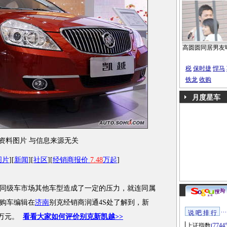
高圆圆同居男友
税
保时捷
悍马
铁龙
收购
月度星车
资料图片 与信息来源无关
图片
][
新闻
][
社区
][
经销商报价
7.48
万起
]
级车市场其他车型造成了一定的压力，就连同属
购车编辑在
济南
别克经销商润通4S处了解到，新
说 吧 排 行
8万元。
看看大家如何评价别克新凯越>>
上证指数
(7744