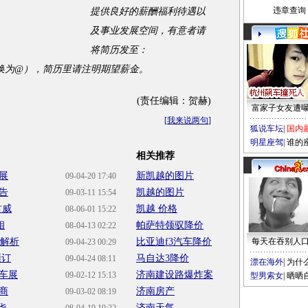
违章查询
提供良好的薪酬福利待遇以
及事业发展空间，有意者请
将简历发至：
将＃转换为@），简历里请注明期望薪金。
(责任编辑：贺赫)
富家子女友遭
[
我来说两句
]
狐说车坛
|
国内
明星座驾
|
谁的
相关推荐
展
新凯越的图片
09-04-20 17:40
告
凯越的图片
09-03-11 15:54
君威
凯越 价格
08-06-01 15:22
相
帕萨特领驭降价
08-04-13 02:22
车解析
比亚迪f3汽车降价
每天在吞别人
09-04-23 00:29
预订
马自达3降价
09-04-24 08:11
漂在海外
|
为什
车展
济南建设路爆炸案
09-02-12 15:13
型男索女
|
晒晒
商
济南房产
09-03-02 08:19
华
济南天气