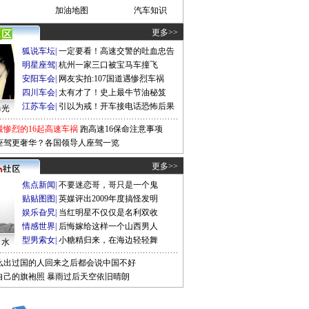
加油地图
汽车知识
更多>>
狐说车坛
|
一定要看！高速交警的吐血忠告
明星座驾
|
杭州一家三口被宝马车撞飞
安阳车会
|
网友实拍:107国道遇惨烈车祸
四川车会
|
太有才了！史上最牛节油秘笈
江苏车会
|
引以为戒！开车接电话恐怖后果
曝光
最惨烈的16起高速车祸
跑高速16保命注意事项
座驾更奢华？各国领导人座驾一览
更多>>
焦点新闻
|
不要迷恋哥，哥只是一个鬼
贴贴图图
|
英媒评出2009年度搞怪发明
娱乐旮旯
|
当红明星不仅仅是名利双收
情感世界
|
后悔嫁给这样一个山西男人
型男索女
|
小糖精归来，在海边轻轻舞
口水
么出过国的人回来之后都会说中国不好
自己的旗袍照
暴雨过后天空依旧晴朗