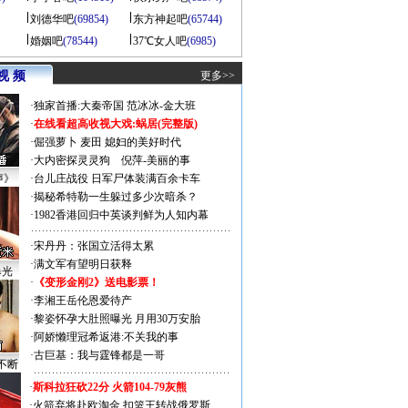
刘德华吧
(69854)
东方神起吧
(65744)
婚姻吧
(78544)
37℃女人吧
(6985)
视 频
更多>>
·
独家首播:大秦帝国
范冰冰-金大班
·
在线看超高收视大戏:
蜗居(完整版)
·
倔强萝卜
麦田
媳妇的美好时代
·
大内密探灵灵狗
倪萍-美丽的事
声》
·
台儿庄战役 日军尸体装满百余卡车
·
揭秘希特勒一生躲过多少次暗杀？
·
1982香港回归中英谈判鲜为人知内幕
·
宋丹丹：张国立活得太累
·
满文军有望明日获释
曝光
·
《变形金刚2》送电影票！
·
李湘王岳伦恩爱待产
·
黎姿怀孕大肚照曝光 月用30万安胎
·
阿娇懒理冠希返港:不关我的事
·
古巨基：我与霆锋都是一哥
不断
·
斯科拉狂砍22分 火箭104-79灰熊
·
火箭弃将赴欧淘金 扣篮王转战俄罗斯