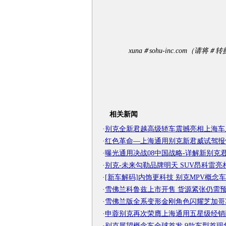
xuna＃sohu-inc.com（请
相关新闻
·
别克全新君越高级轿车震撼亮相上海车
·
红色革命—上海通用别克新君威试驾报
·
曝光通用决战08中国战略-详解新别克
·
别克-未来勾勒品牌明天 SUV昂科雷亮
·
[新车解码]内饰更科技 别克MPV概念
·
雪佛兰科鲁兹上市开售 货源紧张仍需
·
雪佛兰版全系变形金刚角色闪耀芝加哥
·
申蓉别克再次荣膺上海通用五星级经销
·
别克展望概念车全球首发 9款车型首现