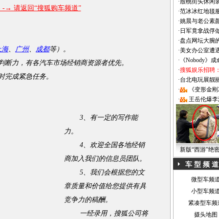
·
殷桃街头休闲装
-→ 请返回“搜狐购车频道”
·
范冰冰红地毯
·
姚晨与老公素
·
日军竟拿战俘
·
盘点网坛大腕
上海
、
广州
、
成都
等）。
·
美女办公室遭
·
《Nobody》
断力，有各汽车市场经销商资源者优先。
·
搜狐娱乐招聘
时完成紧急任务。
·
台北电玩展靓丽Sh
·
《变形金刚
·
王岳伦爆李
3、有一定的写作能
力。
4、欢迎全国各地经销
新版“西游”绝
商加入我们的信息员团队。
车 型 频 道
5、我们会根据您的文
微型车频
章质量和价值给您提供有具
小型车频
竞争力的稿酬。
紧凑型车频
一经录用，搜狐公司将
摄头地图