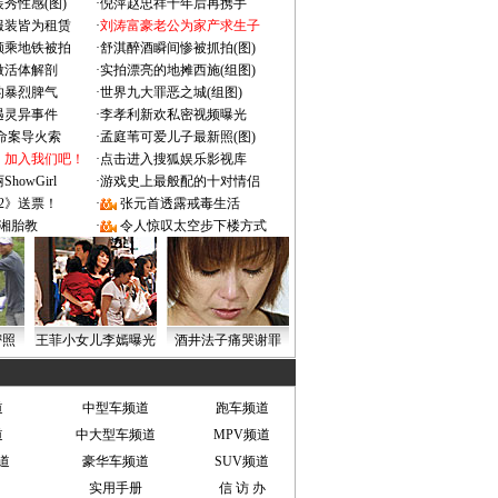
秀性感(图)
·
倪萍赵忠祥十年后再携手
服装皆为租赁
·
刘涛富豪老公为家产求生子
颜乘地铁被拍
·
舒淇醉酒瞬间惨被抓拍(图)
做活体解剖
·
实拍漂亮的地摊西施(组图)
的暴烈脾气
·
世界九大罪恶之城(组图)
遇灵异事件
·
李孝利新欢私密视频曝光
成命案导火索
·
孟庭苇可爱儿子最新照(图)
：加入我们吧！
·
点击进入搜狐娱乐影视库
owGirl
·
游戏史上最般配的十对情侣
2》送票！
·
张元首透露戒毒生活
湘胎教
·
令人惊叹太空步下楼方式
密照
王菲小女儿李嫣曝光
酒井法子痛哭谢罪
道
中型车频道
跑车频道
道
中大型车频道
MPV频道
道
豪华车频道
SUV频道
实用手册
信 访 办