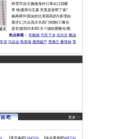
·
郑雪芹
|
自主频接海外订单出口回暖
·
李 牧
|
通用与五菱 究竟是谁帮了谁?
·
杨再舜
|
中国油价比美国高的N多理由
·
童济仁
|
大众高尔夫四门轿跑CC曝光
·
是非
|
第四代本田CR-V描绘图曝光/图
曝光
热点标签：
车船税
汽车下乡
沃尔沃
燃油
车贷
马自达
凯美瑞
通用破产
雪佛兰
桑塔纳
雪
说 吧
更多>>
5)
李宇春吧
(104510)
快乐男声吧
(68574)