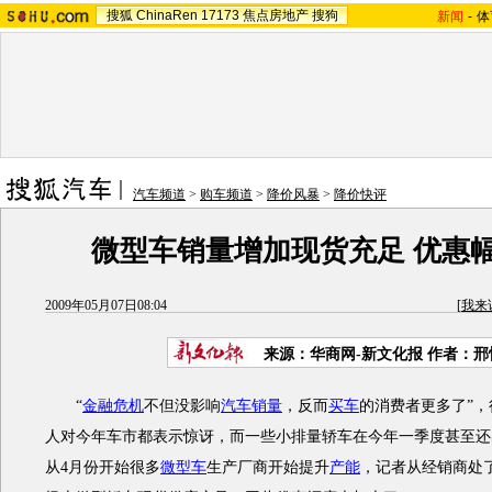
搜狐
ChinaRen
17173
焦点房地产
搜狗
新闻
-
体
汽车频道
>
购车频道
>
降价风暴
>
降价快评
微型车销量增加现货充足 优惠
2009年05月07日08:04
[
我来
来源：
华商网-新文化报
作者：邢
“
金融危机
不但没影响
汽车销量
，反而
买车
的消费者更多了”，
人对今年车市都表示惊讶，而一些小排量轿车在今年一季度甚至还
从4月份开始很多
微型车
生产厂商开始提升
产能
，记者从经销商处