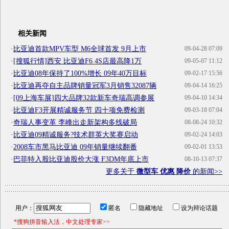
相关新闻
·
比亚迪首款MPV车型 M6全球首发 9月上市
09-04-28 07:09
·
[搜狐行情]西安 比亚迪F6 4S店最高降1万
09-05-07 11:12
·
比亚迪08年保持了100%增长 09年40万目标
09-02-17 15:56
·
比亚迪再夺自主品牌销量冠军3月销售32087辆
09-04-14 16:25
·
[09上海车展]四大品牌32款新车奇瑞高调参展
09-04-10 14:34
·
比亚迪F3开展精诚服务节 四十项免费检测
09-03-18 07:04
·
奇瑞人事变革 李峰出走新架构多线破局
08-08-24 10:32
·
比亚迪09精诚服务?技术群英大奖赛启动
09-02-24 14:03
·
2008车市黑马比亚迪 09年销量继续翻番
09-02-01 13:53
·
巴菲特入股比亚迪股价大涨 F3DM年底上市
08-10-13 07:37
更多关于
微型车 优惠 降价
的新闻>>
用户：
匿名
隐藏地址
设为辩论话题
*搜狗拼音输入法，中文处理专家>>