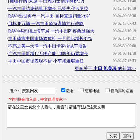
·
[搜狐行情]太原 丰田雅力士清库降价2万
09-05-07 11:40
·
一汽丰田结束销量正增长 已经失守卡罗拉
08-12-18 10:19
·
RAV4出世再考一汽丰田 目标直逼销量冠军
09-04-09 08:36
·
目标38万辆 一汽丰田坚持谨慎前行战略
09-02-17 07:43
·
RAV4将亮相上海车展 一汽丰田阵容愈显强大
09-04-16 10:19
·
丰田倚靠中国市场渡危机 一月同比增长81%
09-02-10 10:37
·
不惑之美—天津一汽丰田卡罗拉试车报告
08-06-30 09:00
·
广汽丰田新增12万辆产能 2009年仍要增长
09-01-08 11:18
·
丰田中国市场表现不错 小车却难堪重任
09-02-27 13:53
更多关于
丰田 凯美瑞
的新闻>>
用户：
匿名
隐藏地址
设为辩论话题
*搜狗拼音输入法，中文处理专家>>