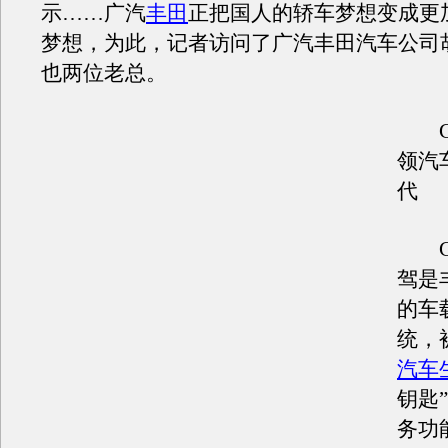
示……广汽
丰田
正把国人的轿车梦想变成更
梦想，为此，记者访问了广汽丰田汽车公司
也两位老总。
G-
领汽
代
G-
驾是
的车
统，
汽车
钥匙”
务功