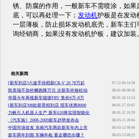
锈、防腐的作用，一般新车不需喷涂，如果
底，可以再处理一下；
发动机
护板是在发动
一层薄板，防止损坏发动机底壳，新车主们
询经销商，如果没有发动机护板，建议加装
相关新闻
·
[新车到店]六速手排档新CR-V 20.78万起
07-12-04 14:59
·
凯美瑞不加价狮跑降万元 次新车价格松动
08-01-09 08:26
·
华晨今年再推新车骏捷FRV 售价6万-8万
08-01-16 13:14
·
[新车到店]08款新景程到店 现车优惠8000
08-01-17 10:07
·
力帆引入机器人生产 新车620将实现智能化
08-01-31 10:29
·
《汽车族》2008-2009新车趋势发布会
08-03-11 20:04
·
中国市场首发 东南汽车两款新车年内上市
08-03-12 08:46
·
新车两年到期 车辆年检 要走哪些步骤？
08-03-13 09:22