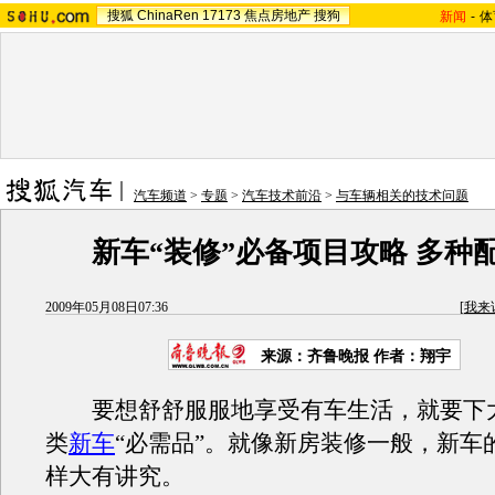
搜狐
ChinaRen
17173
焦点房地产
搜狗
新闻
-
体
汽车频道
>
专题
>
汽车技术前沿
>
与车辆相关的技术问题
新车“装修”必备项目攻略 多种
2009年05月08日07:36
[
我来
来源：
齐鲁晚报
作者：翔宇
要想舒舒服服地享受有车生活，就要下
类
新车
“必需品”。就像新房装修一般，新车的
样大有讲究。