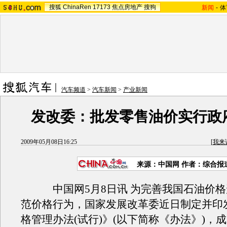
搜狐
ChinaRen
17173
焦点房地产
搜狗
新闻
-
体
汽车频道
>
汽车新闻
>
产业新闻
发改委：批发零售油价实行政
2009年05月08日16:25
[
我来
来源：
中国网
作者：综合报
中国网5月8日讯 为完善我国石油价格
范价格行为，国家发展改革委近日制定并印
格管理办法(试行)》(以下简称《办法》)，