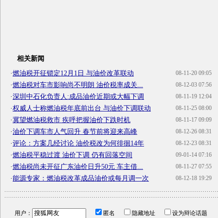
相关新闻
·
燃油税开征锁定12月1日 与油价改革联动
08-11-20 09:05
·
燃油税对车市影响尚不明朗 油价税率成关...
08-12-03 07:56
·
深圳中石化负责人:成品油价近期或大幅下调
08-11-19 12:04
·
权威人士称燃油税年底前出台 与油价下调联动
08-11-25 08:00
·
冀望燃油税救市 疾呼把握油价下跌时机
08-11-17 09:09
·
油价下调车市人气回升 春节前将迎来高峰
08-12-26 08:31
·
评论：方案几经讨论 油价税改为何徘徊14年
08-12-23 08:31
·
燃油税平稳过渡 油价下调 仍有回落空间
09-01-14 07:16
·
燃油税尚未开征广东油价日升50元 车主借...
08-11-27 07:55
·
能源专家：燃油税改革成品油价或每月调一次
08-12-18 19:29
用户：
匿名
隐藏地址
设为辩论话题