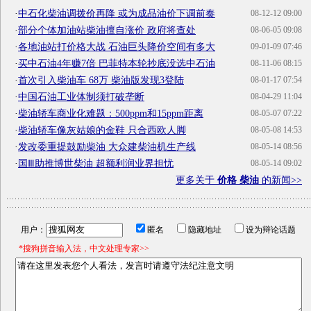
·
中石化柴油调拨价再降 或为成品油价下调前奏
08-12-12 09:00
·
部分个体加油站柴油擅自涨价 政府将查处
08-06-05 09:08
·
各地油站打价格大战 石油巨头降价空间有多大
09-01-09 07:46
·
买中石油4年赚7倍 巴菲特本轮抄底没选中石油
08-11-06 08:15
·
首次引入柴油车 68万 柴油版发现3登陆
08-01-17 07:54
·
中国石油工业体制须打破垄断
08-04-29 11:04
·
柴油轿车商业化难题：500ppm和15ppm距离
08-05-07 07:22
·
柴油轿车像灰姑娘的金鞋 只合西欧人脚
08-05-08 14:53
·
发改委重提鼓励柴油 大众建柴油机生产线
08-05-14 08:56
·
国Ⅲ助推博世柴油 超额利润业界担忧
08-05-14 09:02
更多关于
价格 柴油
的新闻>>
用户：
匿名
隐藏地址
设为辩论话题
*搜狗拼音输入法，中文处理专家>>