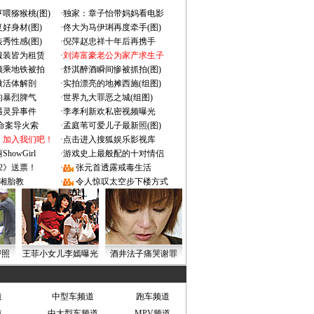
喂猕猴桃(图)
·
独家：章子怡带妈妈看电影
好身材(图)
·
佟大为马伊琍再度牵手(图)
秀性感(图)
·
倪萍赵忠祥十年后再携手
服装皆为租赁
·
刘涛富豪老公为家产求生子
颜乘地铁被拍
·
舒淇醉酒瞬间惨被抓拍(图)
做活体解剖
·
实拍漂亮的地摊西施(组图)
的暴烈脾气
·
世界九大罪恶之城(组图)
遇灵异事件
·
李孝利新欢私密视频曝光
成命案导火索
·
孟庭苇可爱儿子最新照(图)
：加入我们吧！
·
点击进入搜狐娱乐影视库
owGirl
·
游戏史上最般配的十对情侣
2》送票！
·
张元首透露戒毒生活
湘胎教
·
令人惊叹太空步下楼方式
密照
王菲小女儿李嫣曝光
酒井法子痛哭谢罪
道
中型车频道
跑车频道
道
中大型车频道
MPV频道