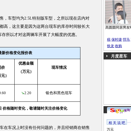
车型均为2.5L特别版车型，之所以现在店内对
都高，这主要是因为这两台现车的库存时间较长大
高圆圆同居男友
库存所以才对这两辆车开展了大幅度的优惠。
税
保时捷
悍马
铁龙
收购
最新价格变化报价表
月度星车
优惠金额
现价
现车情况
（万元）
万元）
0.60
↘
2.20
银色和黑色现车
09日 价格随时变化，敬请随时关注价格变化
相 关 说 吧
在车况上时没有任何问题的，并且经销商在销售
万元