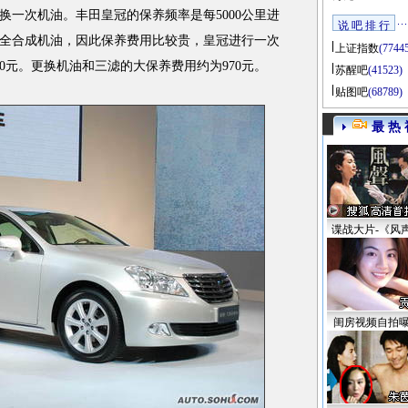
换一次机油。丰田皇冠的保养频率是每5000公里进
说 吧 排 行
全合成机油，因此保养费用比较贵，皇冠进行一次
上证指数
(7744
0元。更换机油和三滤的大保养费用约为970元。
苏醒吧
(41523)
贴图吧
(68789)
最 热 
谍战大片-《风
闺房视频自拍