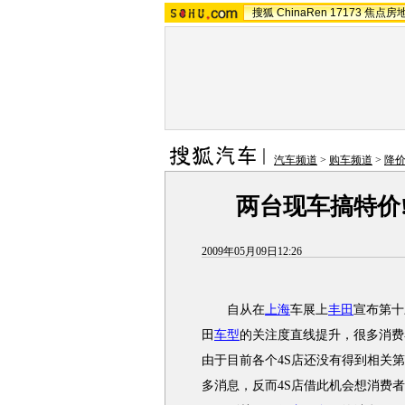
搜狐
ChinaRen
17173
焦点房
汽车频道
>
购车频道
>
降
两台现车搞特价!
2009年05月09日12:26
自从在
上海
车展上
丰田
宣布第十
田
车型
的关注度直线提升，很多消费
由于目前各个4S店还没有得到相关
多消息，反而4S店借此机会想消费