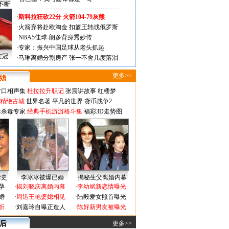
不断
·
斯科拉狂砍22分 火箭104-79灰熊
·
火箭弃将赴欧淘金 扣篮王转战俄罗斯
·
NBA5佳球-朗多背身秀妙传
·
专家：振兴中国足球从老头抓起
连冠
·
马琳离婚分割房产 张一不舍几度落泪
更多>>
对口相声集
杜拉拉升职记
张震讲故事
红楼梦
-精绝古城
世界名著
平凡的世界
货币战争2
毒杀毒专家
经典手机游游格斗集
福彩3D走势图
情史
李冰冰被爆已婚
揭秘生父离婚内幕
孕
·
揭刘晓庆离婚内幕
·
李幼斌新恋情曝光
婚
·
周迅王艳婆媳相见
·
陆毅爱女照首曝光
折
·
刘嘉玲自曝正造人
·
陈好新男友被曝光
 后
更多>>