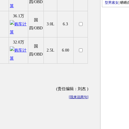
四/OBD
型男索女
|
晒晒
36.1万
国
3.0L
6.3
四/OBD
32.0万
国
2.5L
6.00
四/OBD
(责任编辑：刘杰 )
[
我来说两句
]