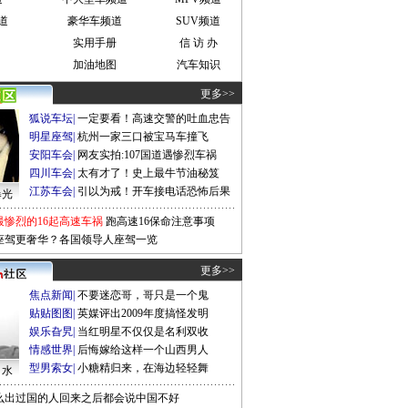
道
豪华车频道
SUV频道
实用手册
信 访 办
加油地图
汽车知识
更多>>
狐说车坛
|
一定要看！高速交警的吐血忠告
明星座驾
|
杭州一家三口被宝马车撞飞
安阳车会
|
网友实拍:107国道遇惨烈车祸
四川车会
|
太有才了！史上最牛节油秘笈
江苏车会
|
引以为戒！开车接电话恐怖后果
曝光
最惨烈的16起高速车祸
跑高速16保命注意事项
座驾更奢华？各国领导人座驾一览
更多>>
焦点新闻
|
不要迷恋哥，哥只是一个鬼
贴贴图图
|
英媒评出2009年度搞怪发明
娱乐旮旯
|
当红明星不仅仅是名利双收
情感世界
|
后悔嫁给这样一个山西男人
型男索女
|
小糖精归来，在海边轻轻舞
口水
么出过国的人回来之后都会说中国不好