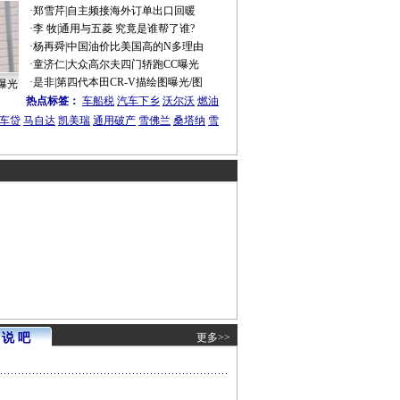
·
郑雪芹
|
自主频接海外订单出口回暖
·
李 牧
|
通用与五菱 究竟是谁帮了谁?
·
杨再舜
|
中国油价比美国高的N多理由
·
童济仁
|
大众高尔夫四门轿跑CC曝光
·
是非
|
第四代本田CR-V描绘图曝光/图
曝光
热点标签：
车船税
汽车下乡
沃尔沃
燃油
车贷
马自达
凯美瑞
通用破产
雪佛兰
桑塔纳
雪
说 吧
更多>>