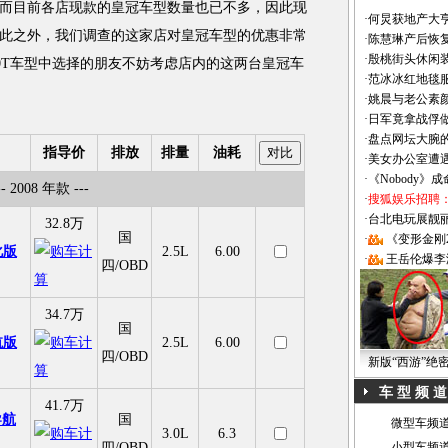
目前各店现款的皇冠车型数量也已不多，因此现
·
何炅获地产大亨
此之外，我们调查的这家店对皇冠车型的优惠非常
·
陈慧琳产后恢复
·
殷桃街头休闲装
2.0T车型中选择的朋友不妨考虑店内的这两台皇冠车
·
范冰冰红地毯
·
姚晨与老公素
·
日军竟拿战俘
·
盘点网坛大腕
指导价
排放
排量
油耗
·
美女办公室遭
·
《Nobody》
-- 2008 年款 ---
·
搜狐娱乐招聘
·
台北电玩展靓丽Sh
32.8万
国
·
《变形金刚
化版
2.5L
6.00
·
王岳伦爆李
四/OBD
34.7万
国
航版
2.5L
6.00
四/OBD
新版“西游”绝
车 型 频 道
41.7万
n导航
国
微型车频
3.0L
6.3
四/OBD
小型车频