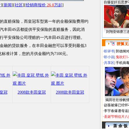
自爆捉奸后恶梦
片
][
新闻
][
社区
][
经销商报价
26.0
万起
]
直赔保险，而皇冠车型第一年的全额保险费用约
一汽丰田4S店都提供平安保险的直赔服务，因此消
刘翔亚锦赛三
行平安保险公司理赔的一汽丰田4S店进行理赔。
金融的贷款服务，在丰田金融您可以享受到最低3
·
听评书
|
郭德纲
标准计算，您的月供金额约为7100元。
·
听小说
|
鬼吹灯1
·
共享区
|
手机病
田皇冠
2008款丰田皇冠
2008款丰田皇冠
揭田壮壮徐帆
·
赵薇被爆已经怀
·
李宇春爆遭母逼
·
圣诞节明信片八
茶 余 饭