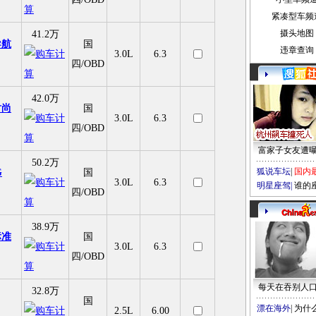
紧凑型车频
摄头地图
41.2万
n导航
国
违章查询
3.0L
6.3
四/OBD
42.0万
n时尚
国
3.0L
6.3
四/OBD
富家子女友遭
50.2万
狐说车坛
|
国内
G
国
3.0L
6.3
明星座驾
|
谁的
四/OBD
38.9万
n标准
国
3.0L
6.3
四/OBD
每天在吞别人
32.8万
国
漂在海外
|
为什
2.5L
6.00