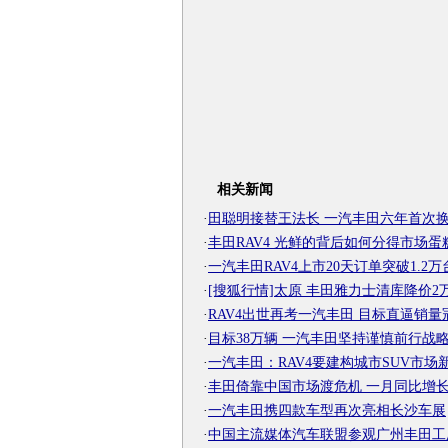
相关新闻
·
田聪明接替王法长 一汽丰田六年首次
·
丰田RAV4 光鲜的背后如何分得市场蛋
·
一汽丰田RAV4上市20天订单突破1.2万
·
[搜狐行情]太原 丰田雅力士清库降价2
·
RAV4出世再考一汽丰田 目标直逼销量
·
目标38万辆 一汽丰田坚持谨慎前行战
·
一汽丰田：RAV4要建构城市SUV市场
·
丰田倚靠中国市场渡危机 一月同比增长
·
一汽丰田携四款车型再次亮相长沙车展
·
中国主流媒体汽车联盟参观广州丰田工