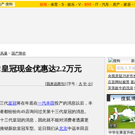
地产
搜狗
新闻
-
体育
-
S
-
娱乐
-
V
-
财经
-
IT
-
汽车
-
房产
-
家居
-
价风暴
>
国产降价
新
皇冠现金优惠达2.2万元
央视质疑29岁市
石首网站被黑
篡
[
我来说两句
] [字号：
大
中
小
]
宋美龄牛奶洗澡
三代
皇冠
将在年底在
一汽丰田
投产的消息以后，丰
者都纷纷向4S店询问过关第十三代皇冠的消息。
第十三代皇冠的消息，因此就不能对消费者透露更
者推销新款皇冠车型。近日我们从
北京
中远丰田店
中学生乘直升机