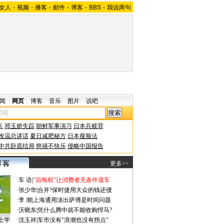
女人
-
视频
-
播客
-
邮件
-
博客
-
BBS
-
我说两句
闻
网页
博客
音乐
图片
说吧
长
邓玉娇失踪
朝鲜军事演习
日本兵赎罪
改温总讲话
夏日减肥秘方
日本瘦脸法
中共卧底结局
慈禧不快乐
侵略中国报告
更多>>
·
车 语
|
"后悔权"让消费者无条件退车
·
张少华
|
合并?保时捷用大众的钱还债
·
李 潮
|
上海通用淡出萨博是时间问题
·
沃晓东
|
凭什么腾中就不能收购悍马?
上学
·
沈玉祥
|
车市没有"浪潮也没有拐点"