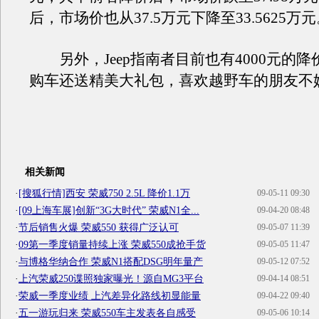
后，市场价也从37.5万元下降至33.5625万
另外，Jeep指南者目前也有4000元的降
购车还送精美大礼包，喜欢越野车的朋友不
相关新闻
·
[搜狐行情]西安 荣威750 2.5L 降价1.1万
09-05-11 09:30
·
[09上海车展]创新“3G大时代” 荣威N1全...
09-04-20 08:48
·
节后销售火爆 荣威550 获得广泛认可
09-05-07 11:39
·
09第一季度销量持续上涨 荣威550成抢手货
09-05-05 11:47
·
与博格华纳合作 荣威N1搭配DSG明年量产
09-05-12 07:52
·
上汽荣威250谍照独家曝光！源自MG3平台
09-04-14 08:51
·
荣威一季度业绩 上汽差异化路线初显能量
09-04-22 09:40
·
五一游玩归来 荣威550车主发表各自感受
09-05-06 10:14