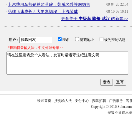
·
上汽乘用车营销总监蒋峻：荣威名爵并网销售
09-04-20 22:54
·
品牌飞速成长四大要素揭秘—上汽荣威
08-10-08 10:11
更多关于
中级车 降价 武汉
的新闻>>
用户：
匿名
隐藏地址
设为辩论话题
*搜狗拼音输入法，中文处理专家>>
设置首页
-
搜狗输入法
-
支付中心
-
搜狐招聘
-
广告服务
-
客
Copyright
©
2016 Sohu.com
搜狐不良信息