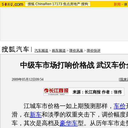
搜狐
ChinaRen
17173
焦点房地产
搜狗
新闻
-
体
汽车频道
>
购车频道
>
降价风暴
>
降价快评
中级车市场打响价格战 武汉车价
2009年05月12日09:54
[
我来
来源：
长江商报
作者：张伟
江城车市价格一如上期预测那样，
车价
滑，在
新车
和淡季的双重夹击下，调价幅度
车，其次是高档及
豪华车
型。从历年车市走