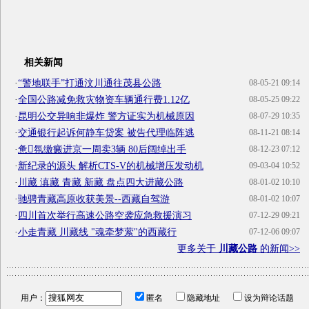
相关新闻
·
“警地联手”打通汶川通往茂县公路
08-05-21 09:14
·
全国公路减免救灾物资车辆通行费1.12亿
08-05-25 09:22
·
昆明公交异响非爆炸 警方证实为机械原因
08-07-29 10:35
·
交通银行起诉何静车贷案 被告代理临阵逃
08-11-21 08:14
·
惫氛缴癜进京一周卖3辆 80后阔绰出手
08-12-23 07:12
·
新纪录的源头 解析CTS-V的机械增压发动机
09-03-04 10:52
·
川藏 滇藏 青藏 新藏 盘点四大进藏公路
08-01-02 10:10
·
驰骋青藏高原收获美景--西藏自驾游
08-01-02 10:07
·
四川首次举行高速公路空袭应急救援演习
07-12-29 09:21
·
小走青藏 川藏线 "魂牵梦萦"的西藏行
07-12-06 09:07
更多关于
川藏公路
的新闻>>
用户：
匿名
隐藏地址
设为辩论话题