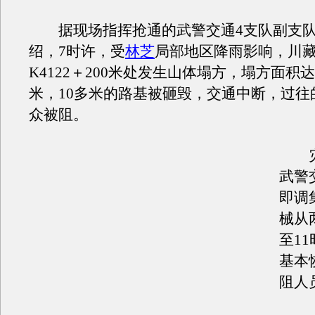
据现场指挥抢通的武警交通4支队副支队
绍，7时许，受
林芝
局部地区降雨影响，川
K4122＋200米处发生山体塌方，塌方面积达
米，10多米的路基被砸毁，交通中断，过往的
众被阻。
灾
武警
即调
械从
至11
基本
阻人