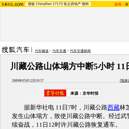
搜狐
ChinaRen
17173
焦点房地产
搜狗
新闻
-
体
汽车频道
>
汽车交通
>
汽车交通新闻
川藏公路山体塌方中断5小时 1
2009年05月12日10:57
[
我来
来源：
京华时报
据新华社电 11日7时，川藏公路
西藏
林
发生山体塌方，致使川藏公路中断。经过武
续奋战，11日12时许川藏公路恢复通车。