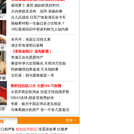
·
倔强萝卜
麦田
媳妇的美好时代
·
大内密探灵灵狗
倪萍-美丽的事
声》
·
台儿庄战役 日军尸体装满百余卡车
·
揭秘希特勒一生躲过多少次暗杀？
·
1982香港回归中英谈判鲜为人知内幕
·
宋丹丹：张国立活得太累
·
满文军有望明日获释
曝光
·
《变形金刚2》送电影票！
·
李湘王岳伦恩爱待产
·
黎姿怀孕大肚照曝光 月用30万安胎
·
阿娇懒理冠希返港:不关我的事
·
古巨基：我与霆锋都是一哥
不断
·
斯科拉狂砍22分 火箭104-79灰熊
·
火箭弃将赴欧淘金 扣篮王转战俄罗斯
·
NBA5佳球-朗多背身秀妙传
·
专家：振兴中国足球从老头抓起
连冠
·
马琳离婚分割房产 张一不舍几度落泪
更多>>
对口相声集
杜拉拉升职记
张震讲故事
红楼梦