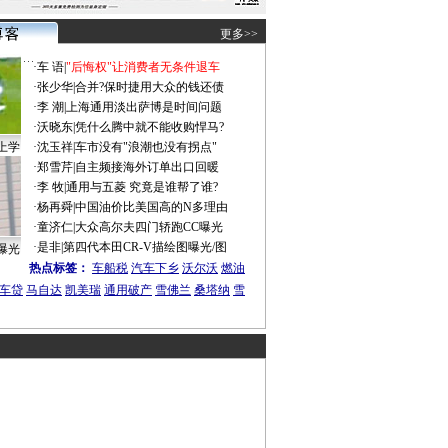
更多>>
·
车 语
|
"后悔权"让消费者无条件退车
·
张少华
|
合并?保时捷用大众的钱还债
·
李 潮
|
上海通用淡出萨博是时间问题
·
沃晓东
|
凭什么腾中就不能收购悍马?
上学
·
沈玉祥
|
车市没有"浪潮也没有拐点"
·
郑雪芹
|
自主频接海外订单出口回暖
·
李 牧
|
通用与五菱 究竟是谁帮了谁?
·
杨再舜
|
中国油价比美国高的N多理由
·
童济仁
|
大众高尔夫四门轿跑CC曝光
·
是非
|
第四代本田CR-V描绘图曝光/图
曝光
热点标签：
车船税
汽车下乡
沃尔沃
燃油
车贷
马自达
凯美瑞
通用破产
雪佛兰
桑塔纳
雪