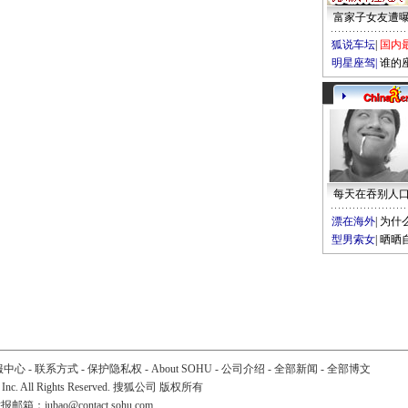
富家子女友遭
狐说车坛
|
国内
明星座驾
|
谁的
每天在吞别人
漂在海外
|
为什
型男索女
|
晒晒
服中心
-
联系方式
-
保护隐私权
-
About SOHU
-
公司介绍
-
全部新闻
-
全部博文
 Inc. All Rights Reserved. 搜狐公司
版权所有
举报邮箱：
jubao@contact.sohu.com