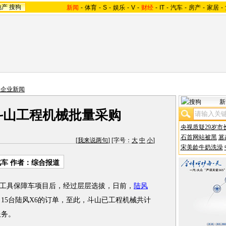
地产
搜狗
新闻
-
体育
-
S
-
娱乐
-
V
-
财经
-
IT
-
汽车
-
房产
-
家居
-
主企业新闻
新
斗山工程机械批量采购
央视质疑29岁市
石首网站被黑
篡
[
我来说两句
] [字号：
大
中
小
]
宋美龄牛奶洗澡
汽车
作者：综合报道
工具保障车项目后，经过层层选拔，日前，
陆风
15台陆风X6的订单，至此，斗山已工程机械共计
服务。