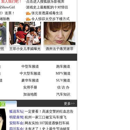
：加入我们吧！
·
点击进入搜狐娱乐影视库
owGirl
·
游戏史上最般配的十对情侣
2》送票！
·
张元首透露戒毒生活
湘胎教
·
令人惊叹太空步下楼方式
密照
王菲小女儿李嫣曝光
酒井法子痛哭谢罪
道
中型车频道
跑车频道
道
中大型车频道
MPV频道
道
豪华车频道
SUV频道
实用手册
信 访 办
加油地图
汽车知识
更多>>
狐说车坛
|
一定要看！高速交警的吐血忠告
明星座驾
|
杭州一家三口被宝马车撞飞
安阳车会
|
网友实拍:107国道遇惨烈车祸
四川车会
|
太有才了！史上最牛节油秘笈