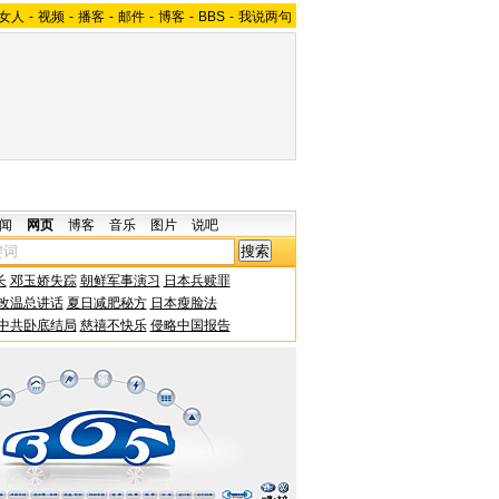
女人
-
视频
-
播客
-
邮件
-
博客
-
BBS
-
我说两句
闻
网页
博客
音乐
图片
说吧
长
邓玉娇失踪
朝鲜军事演习
日本兵赎罪
改温总讲话
夏日减肥秘方
日本瘦脸法
中共卧底结局
慈禧不快乐
侵略中国报告