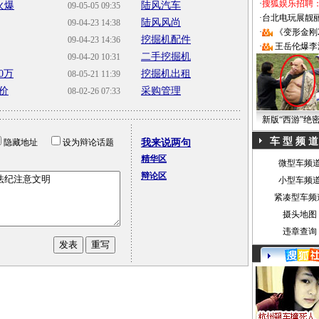
·
搜狐娱乐招聘
火爆
陆风汽车
09-05-05 09:35
·
台北电玩展靓丽Sh
陆风风尚
09-04-23 14:38
·
《变形金刚
挖掘机配件
09-04-23 14:36
·
王岳伦爆李
二手挖掘机
09-04-20 10:31
0万
挖掘机出租
08-05-21 11:39
价
采购管理
08-02-26 07:33
新版“西游”绝
车 型 频 道
隐藏地址
设为辩论话题
我来说两句
精华区
微型车频
辩论区
小型车频
紧凑型车频
摄头地图
违章查询