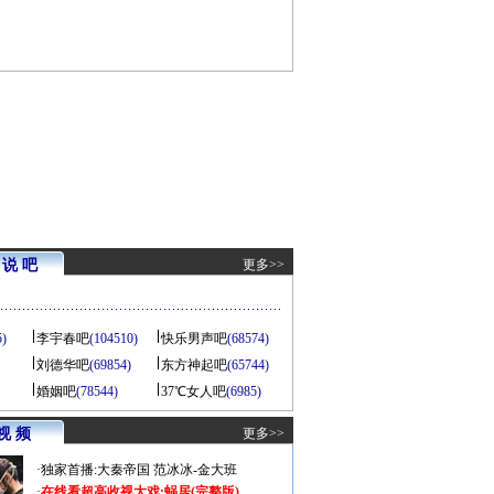
说 吧
更多>>
5)
李宇春吧
(104510)
快乐男声吧
(68574)
刘德华吧
(69854)
东方神起吧
(65744)
婚姻吧
(78544)
37℃女人吧
(6985)
视 频
更多>>
·
独家首播:大秦帝国
范冰冰-金大班
·
在线看超高收视大戏:
蜗居(完整版)