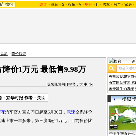
地产
搜狗
新闻
-
体育
-
S
-
娱乐
-
V
-
财经
-
IT
-
汽车
-
房产
-
家居
-
价风暴
>
降价快评
新
价1万元 最低售9.98万
央视质疑29岁市
石首网站被黑
篡
[
我来说两句
] [字号：
大
中
小
]
宋美龄牛奶洗澡
源：
京华时报
作者：关囡
莲花
汽车官方宣布即日起至6月30日，
竞速
全系降价
是竞速上市一年多来，第三度降价1万元，目前售价比
中学生乘直升机