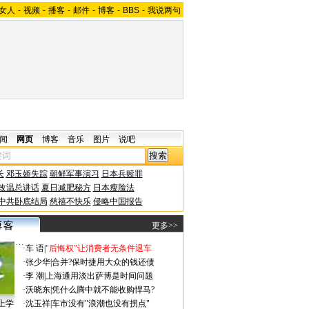
女人
-
视频
-
播客
-
邮件
-
博客
-
BBS
-
我说两句
闻
网页
博客
音乐
图片
说吧
长
邓玉娇失踪
朝鲜军事演习
日本兵赎罪
改温总讲话
夏日减肥秘方
日本瘦脸法
中共卧底结局
慈禧不快乐
侵略中国报告
更多>>
·
车 语
|
"后悔权"让消费者无条件退车
·
张少华
|
合并?保时捷用大众的钱还债
·
李 潮
|
上海通用淡出萨博是时间问题
·
沃晓东
|
凭什么腾中就不能收购悍马?
上学
·
沈玉祥
|
车市没有"浪潮也没有拐点"