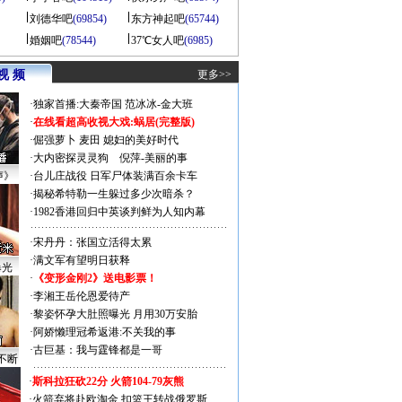
刘德华吧
(69854)
东方神起吧
(65744)
婚姻吧
(78544)
37℃女人吧
(6985)
视 频
更多>>
·
独家首播:大秦帝国
范冰冰-金大班
·
在线看超高收视大戏:
蜗居(完整版)
·
倔强萝卜
麦田
媳妇的美好时代
·
大内密探灵灵狗
倪萍-美丽的事
声》
·
台儿庄战役 日军尸体装满百余卡车
·
揭秘希特勒一生躲过多少次暗杀？
·
1982香港回归中英谈判鲜为人知内幕
·
宋丹丹：张国立活得太累
·
满文军有望明日获释
曝光
·
《变形金刚2》送电影票！
·
李湘王岳伦恩爱待产
·
黎姿怀孕大肚照曝光 月用30万安胎
·
阿娇懒理冠希返港:不关我的事
·
古巨基：我与霆锋都是一哥
不断
·
斯科拉狂砍22分 火箭104-79灰熊
·
火箭弃将赴欧淘金 扣篮王转战俄罗斯