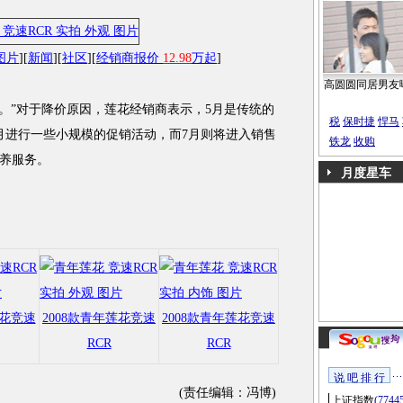
图片
][
新闻
][
社区
][
经销商报价
12.98
万起
]
高圆圆同居男友
”对于降价原因，莲花经销商表示，5月是传统的
税
保时捷
悍马
月进行一些小规模的促销活动，而7月则将进入销售
铁龙
收购
养服务。
月度星车
莲花竞速
2008款青年莲花竞速
2008款青年莲花竞速
RCR
RCR
说 吧 排 行
(责任编辑：冯博)
上证指数
(7744