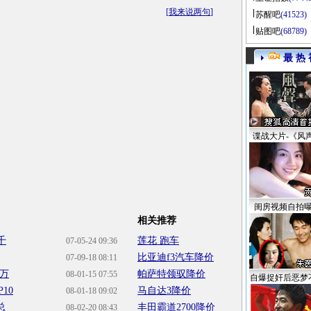
[
我来说两句
]
苏醒吧
(41523)
贴图吧
(68789)
最 热 
谍战大片-《风
闺房视频自拍
相关推荐
千
莲花 跑车
07-05-24 09:36
比亚迪f3汽车降价
07-09-18 08:11
3万
帕萨特领驭降价
08-01-15 07:55
自爆捉奸后恶梦
10
马自达3降价
08-01-18 09:02
总
丰田霸道2700降价
08-02-20 08:43