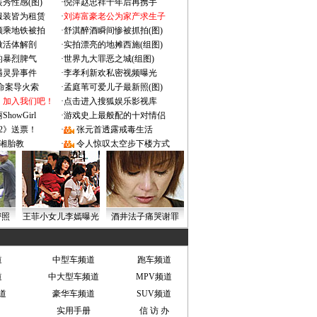
秀性感(图)
·
倪萍赵忠祥十年后再携手
服装皆为租赁
·
刘涛富豪老公为家产求生子
颜乘地铁被拍
·
舒淇醉酒瞬间惨被抓拍(图)
做活体解剖
·
实拍漂亮的地摊西施(组图)
的暴烈脾气
·
世界九大罪恶之城(组图)
遇灵异事件
·
李孝利新欢私密视频曝光
成命案导火索
·
孟庭苇可爱儿子最新照(图)
：加入我们吧！
·
点击进入搜狐娱乐影视库
owGirl
·
游戏史上最般配的十对情侣
2》送票！
·
张元首透露戒毒生活
湘胎教
·
令人惊叹太空步下楼方式
密照
王菲小女儿李嫣曝光
酒井法子痛哭谢罪
道
中型车频道
跑车频道
道
中大型车频道
MPV频道
道
豪华车频道
SUV频道
实用手册
信 访 办