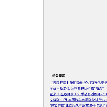
相关新闻
·
【搜狐行情】派朗降价 经销商再优惠4
·
车价不断走低 经销商担忧价格“崩盘”
·
宝来HS全线降价 l.6L手动舒适型降2.9
·
戈蓝降3.1万 本周汽车市场降价排行TOP
·
[搜狐行情]北京现代五款车降价情况汇