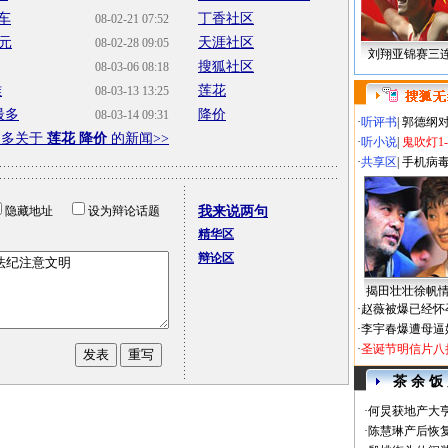
车
丁香社区
08-02-21 07:52
0元
天涯社区
08-02-28 09:05
刘翔亚锦赛三
搜狐社区
08-03-06 08:18
难
莲花
08-03-13 13:25
最多
降价
08-03-14 09:31
·
听评书
|
郭德纲
更多关于
莲花 降价
的新闻>>
·
听小说
|
鬼吹灯1
·
共享区
|
手机病
隐藏地址
设为辩论话题
我来说两句
精华区
辩论区
揭田壮壮徐帆
·
赵薇被爆已经怀
·
李宇春爆遭母逼
·
圣诞节明信片八
茶 余 饭
·
何炅获地产大亨
·
陈慧琳产后恢复