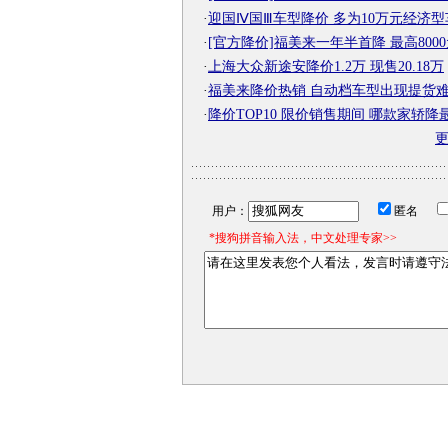
·
迎国Ⅳ国Ⅲ车型降价 多为10万元经济型
·
[官方降价]福美来一年半首降 最高800
·
上海大众新途安降价1.2万 现售20.18万
·
福美来降价热销 自动档车型出现提货
·
降价TOP10 限价销售期间 哪款家轿降
用户：
匿名
*搜狗拼音输入法，中文处理专家>>