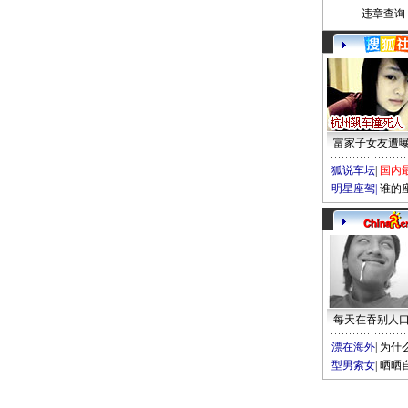
违章查询
富家子女友遭
狐说车坛
|
国内
明星座驾
|
谁的
每天在吞别人
漂在海外
|
为什
型男索女
|
晒晒