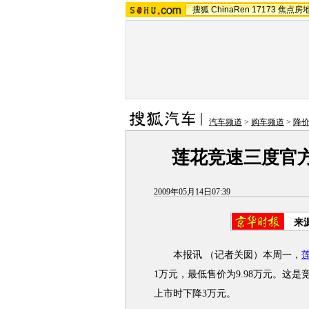
搜狐
ChinaRen
17173
焦点房
汽车频道
>
购车频道
>
降
莲花竞速三度官方降
2009年05月14日07:39
来
本报讯 （记者关囡）本周一，
1万元，最低售价为9.98万元。这
上市时下降3万元。