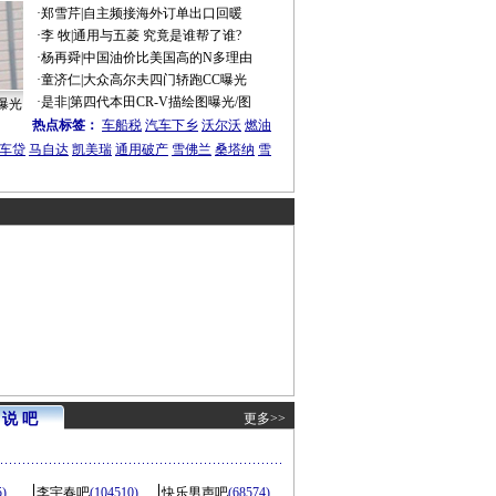
·
郑雪芹
|
自主频接海外订单出口回暖
·
李 牧
|
通用与五菱 究竟是谁帮了谁?
·
杨再舜
|
中国油价比美国高的N多理由
·
童济仁
|
大众高尔夫四门轿跑CC曝光
·
是非
|
第四代本田CR-V描绘图曝光/图
曝光
热点标签：
车船税
汽车下乡
沃尔沃
燃油
车贷
马自达
凯美瑞
通用破产
雪佛兰
桑塔纳
雪
说 吧
更多>>
5)
李宇春吧
(104510)
快乐男声吧
(68574)