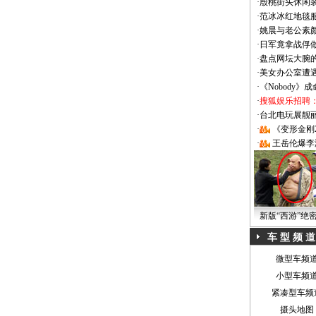
·
殷桃街头休闲装
·
范冰冰红地毯
·
姚晨与老公素
·
日军竟拿战俘
·
盘点网坛大腕
·
美女办公室遭
·
《Nobody》
·
搜狐娱乐招聘
·
台北电玩展靓丽Sh
·
《变形金刚
·
王岳伦爆李
新版“西游”绝
车 型 频 道
微型车频
小型车频
紧凑型车频
摄头地图