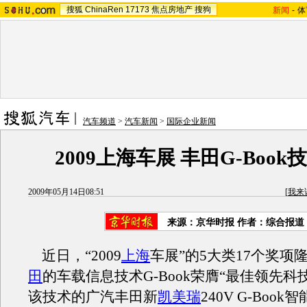
搜狐
ChinaRen
17173
焦点房地产
搜狗
新闻
-
体
汽车频道
>
汽车新闻
>
国际企业新闻
2009上海车展 丰田G-Boo
2009年05月14日08:51
[
我来
来源：
京华时报
作者：综合报道
近日，“2009
上海
车展”的5大类17个奖项
田
的车载信息技术G-Book荣膺“最佳领先科
该技术的广汽丰田新
凯美瑞
240V G-Boo