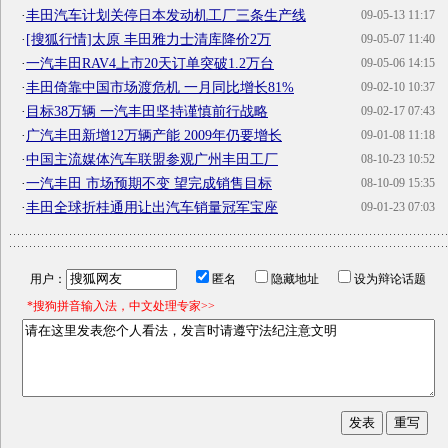
·
丰田汽车计划关停日本发动机工厂三条生产线
09-05-13 11:17
·
[搜狐行情]太原 丰田雅力士清库降价2万
09-05-07 11:40
·
一汽丰田RAV4上市20天订单突破1.2万台
09-05-06 14:15
·
丰田倚靠中国市场渡危机 一月同比增长81%
09-02-10 10:37
·
目标38万辆 一汽丰田坚持谨慎前行战略
09-02-17 07:43
·
广汽丰田新增12万辆产能 2009年仍要增长
09-01-08 11:18
·
中国主流媒体汽车联盟参观广州丰田工厂
08-10-23 10:52
·
一汽丰田 市场预期不变 望完成销售目标
08-10-09 15:35
·
丰田全球折桂通用让出汽车销量冠军宝座
09-01-23 07:03
用户：
匿名
隐藏地址
设为辩论话题
*搜狗拼音输入法，中文处理专家>>