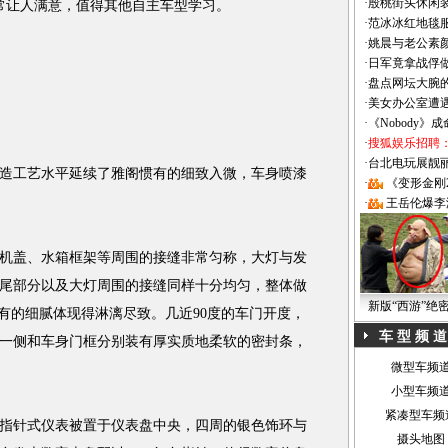
·
殷桃街头休闲装
非常让人满意，值得其他自主车型学习。
·
范冰冰红地毯
·
姚晨与老公素
·
日军竟拿战俘
·
盘点网坛大腕
·
美女办公室遭
·
《Nobody》
·
搜狐娱乐招聘
·
台北电玩展靓丽Sh
工艺水平延续了雅阁惯有的细致入微，车身喷漆
·
《变形金刚
·
王岳伦爆李
盖、水箱框架等周围的接缝非常匀称，大灯与发
尾部分以及大灯周围的接缝同样十分均匀，整体做
新版“西游”绝
具有的细腻体现得淋漓尽致。几近90度的车门开度，
车 型 频 道
一侧和车身门框分别装有厚实质地柔软的密封条，
微型车频
小型车频
紧凑型车频
针式仪表被置于仪表盘中央，四周的银色饰环与
摄头地图