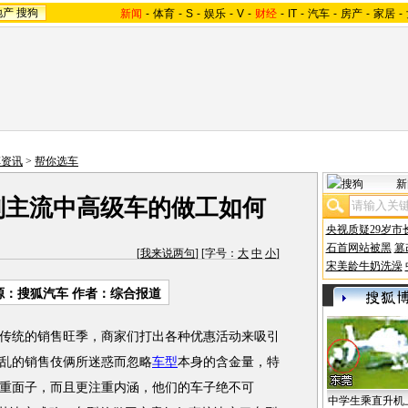
地产
搜狗
新闻
-
体育
-
S
-
娱乐
-
V
-
财经
-
IT
-
汽车
-
房产
-
家居
-
车资讯
>
帮你选车
新
判主流中高级车的做工如何
央视质疑29岁市
石首网站被黑
篡
[
我来说两句
] [字号：
大
中
小
]
宋美龄牛奶洗澡
源：
搜狐汽车
作者：综合报道
统的销售旺季，商家们打出各种优惠活动来吸引
乱的销售伎俩所迷惑而忽略
车型
本身的含金量，特
重面子，而且更注重内涵，他们的车子绝不可
中学生乘直升机