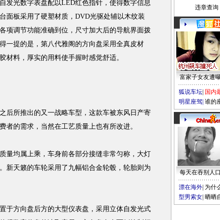
自发光数字表盘配以LED红色指针，使得数字信息
违章查询
台面板采用了硬塑材质，DVD光驱处辅以木纹装
各项调节功能准确到位，尺寸加大后的导航界面拨
得一提的是，第八代雅阁的方向盘采用全真皮材
胶材料，厚实的用料使手握时感觉舒适。
富家子女友遭
狐说车坛
|
国内
明星座驾
|
谁的
之后所推出的又一战略车型，这款车被东风日产寄
费者的需求，当然在工艺质量上也有所改进。
量均属上乘，车身前各部分接缝非常匀称，大灯
。新天籁的车轮采用了九幅铝合金轮毂，轮胎则为
每天在吞别人
漂在海外
|
为什
型男索女
|
晒晒
于方向盘后方的大型仪表盘，采用立体自发光式