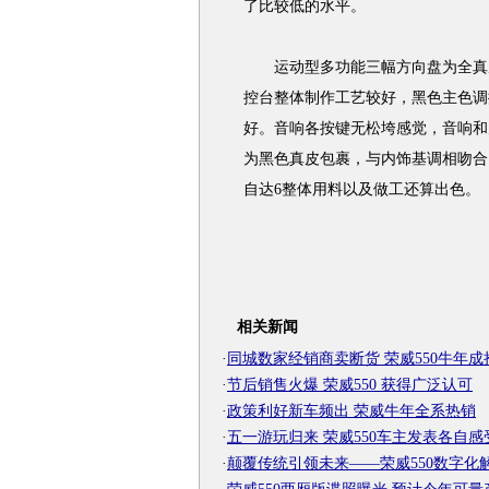
了比较低的水平。
运动型多功能三幅方向盘为全真皮
控台整体制作工艺较好，黑色主色调
好。音响各按键无松垮感觉，音响和
为黑色真皮包裹，与内饰基调相吻合
自达6整体用料以及做工还算出色。
相关新闻
·
同城数家经销商卖断货 荣威550牛年成
·
节后销售火爆 荣威550 获得广泛认可
·
政策利好新车频出 荣威牛年全系热销
·
五一游玩归来 荣威550车主发表各自感
·
颠覆传统引领未来——荣威550数字化