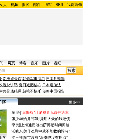
女人
-
视频
-
播客
-
邮件
-
博客
-
BBS
-
我说两句
闻
网页
博客
音乐
图片
说吧
长
邓玉娇失踪
朝鲜军事演习
日本兵赎罪
改温总讲话
夏日减肥秘方
日本瘦脸法
中共卧底结局
慈禧不快乐
侵略中国报告
更多>>
·
车 语
|
"后悔权"让消费者无条件退车
·
张少华
|
合并?保时捷用大众的钱还债
·
李 潮
|
上海通用淡出萨博是时间问题
·
沃晓东
|
凭什么腾中就不能收购悍马?
上学
·
沈玉祥
|
车市没有"浪潮也没有拐点"