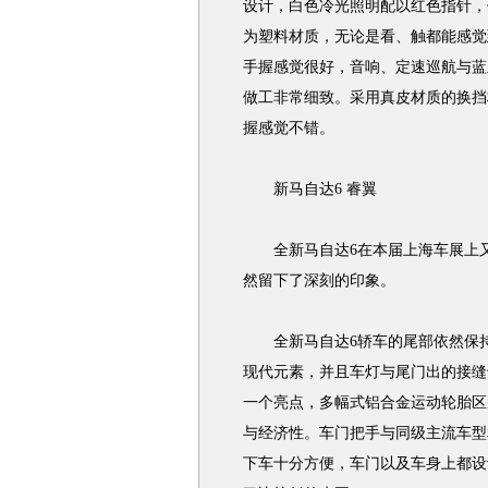
设计，白色冷光照明配以红色指针，
为塑料材质，无论是看、触都能感觉
手握感觉很好，音响、定速巡航与蓝
做工非常细致。采用真皮材质的换挡
握感觉不错。
新马自达6 睿翼
全新马自达6在本届上海车展上又
然留下了深刻的印象。
全新马自达6轿车的尾部依然保持
现代元素，并且车灯与尾门出的接缝
一个亮点，多幅式铝合金运动轮胎区别于
与经济性。车门把手与同级主流车型
下车十分方便，车门以及车身上都设