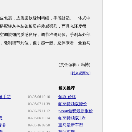
包裹，皮质柔软缝制精细，手感舒适。一体式中
搭配银灰色装饰板显得质感强烈，而且光泽度很
空调旋钮的质感良好，调节准确到位。手刹车外部
，缝制细节到位，但手感一般。总体来看，全新马
(责任编辑：冯博)
[
我来说两句
]
相关推荐
抢手货
领驭 价格
09-05-06 10:16
帕萨特领驭降价
09-05-07 11:39
passat领驭最新报价
09-02-25 11:12
受
帕萨特领驭1.8t
09-05-06 10:14
解读
宝马最新车型
09-03-16 09:50