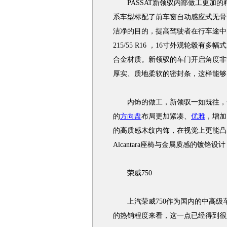
PASSAT新领驭内部做工更加的
系车型标配了前车窗自动感应式无骨
洁净的目的，提高驾驶者在行车途中
215/55 R16 ，16寸外观轮毂
合金材质。新领驭的车门开启角度非
厚实、质地柔软的密封条，这样能够
内饰的做工，新领驭一如既往，一
的
方向盘
布局更加紧凑、
优雅
，增加
的高质感木纹内饰，在视觉上更能凸出
Alcantara座椅与金属质感的镀
荣威750
上汽荣威750作为国内的中高级车
的热销程度来看，这一点已经得到很