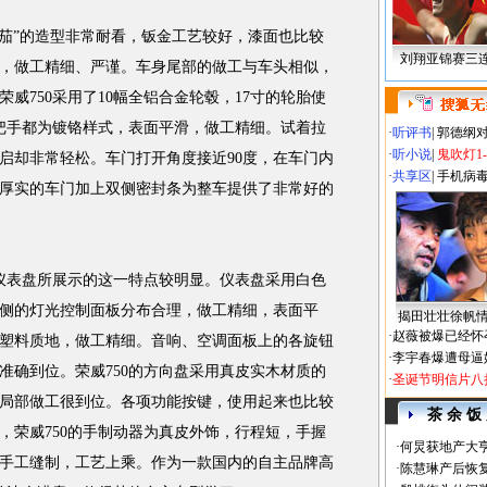
茄”的造型非常耐看，钣金工艺较好，漆面也比较
刘翔亚锦赛三
，做工精细、严谨。车身尾部的做工与车头相似，
威750采用了10幅全铝合金轮毂，17寸的轮胎使
门把手都为镀铬样式，表面平滑，做工精细。试着拉
·
听评书
|
郭德纲
·
听小说
|
鬼吹灯1
启却非常轻松。车门打开角度接近90度，在车门内
·
共享区
|
手机病
厚实的车门加上双侧密封条为整车提供了非常好的
仪表盘所展示的这一特点较明显。仪表盘采用白色
侧的灯光控制面板分布合理，做工精细，表面平
揭田壮壮徐帆
·
赵薇被爆已经怀
塑料质地，做工精细。音响、空调面板上的各旋钮
·
李宇春爆遭母逼
准确到位。荣威750的方向盘采用真皮实木材质的
·
圣诞节明信片八
局部做工很到位。各项功能按键，使用起来也比较
茶 余 饭
，荣威750的手制动器为真皮外饰，行程短，手握
·
何炅获地产大亨
手工缝制，工艺上乘。作为一款国内的自主品牌高
·
陈慧琳产后恢复