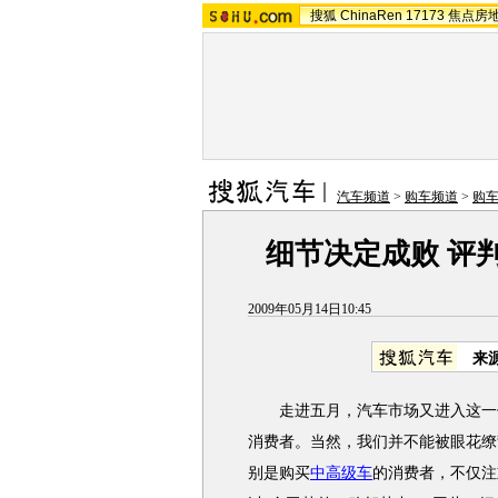
搜狐
ChinaRen
17173
焦点房
汽车频道
>
购车频道
>
购
细节决定成败 评
2009年05月14日10:45
来
走进五月，汽车市场又进入这一传
消费者。当然，我们并不能被眼花缭
别是购买
中高级车
的消费者，不仅注