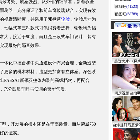
精致考究、质感强烈。从外部的细节看，新领驭全
苏醒吧
(41523)
雨刷器，充分保证了和前车窗玻璃贴合，实现有效
贴图吧
(68789)
的视野清晰度，并采用了邓禄普
轮胎
，轮胎尺寸为
最 热 
有多幅式，七幅式等三种款式可供消费者选择，轮毂均为铝
常大，接近于90度，而且是三段式车门设计，装有
实现最好的隔音效果。
谍战大片-《风
体化中控台和中央通道设计布局合理，全新造型
了更多的桃木材料，造型更加富有立体感。深色系
PASSAT新领驭整体内装的高级档次，再配合
铬设计，充分彰显宁静与低调的奢华气质。
闺房视频自拍
型，其发展的根本还是在于高质量。而从荣威750
自爆捉奸后恶梦
好的证实。