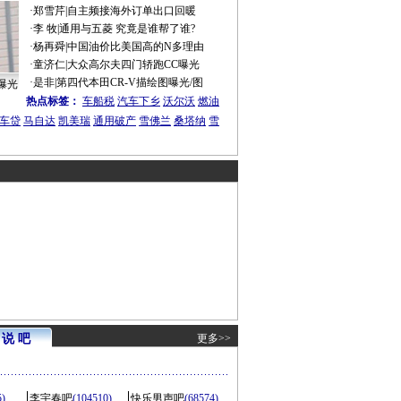
·
郑雪芹
|
自主频接海外订单出口回暖
·
李 牧
|
通用与五菱 究竟是谁帮了谁?
·
杨再舜
|
中国油价比美国高的N多理由
·
童济仁
|
大众高尔夫四门轿跑CC曝光
·
是非
|
第四代本田CR-V描绘图曝光/图
曝光
热点标签：
车船税
汽车下乡
沃尔沃
燃油
车贷
马自达
凯美瑞
通用破产
雪佛兰
桑塔纳
雪
说 吧
更多>>
5)
李宇春吧
(104510)
快乐男声吧
(68574)