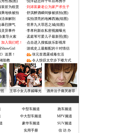
秀性感(图)
·
倪萍赵忠祥十年后再携手
服装皆为租赁
·
刘涛富豪老公为家产求生子
颜乘地铁被拍
·
舒淇醉酒瞬间惨被抓拍(图)
做活体解剖
·
实拍漂亮的地摊西施(组图)
的暴烈脾气
·
世界九大罪恶之城(组图)
遇灵异事件
·
李孝利新欢私密视频曝光
成命案导火索
·
孟庭苇可爱儿子最新照(图)
：加入我们吧！
·
点击进入搜狐娱乐影视库
owGirl
·
游戏史上最般配的十对情侣
2》送票！
·
张元首透露戒毒生活
湘胎教
·
令人惊叹太空步下楼方式
密照
王菲小女儿李嫣曝光
酒井法子痛哭谢罪
道
中型车频道
跑车频道
道
中大型车频道
MPV频道
道
豪华车频道
SUV频道
实用手册
信 访 办