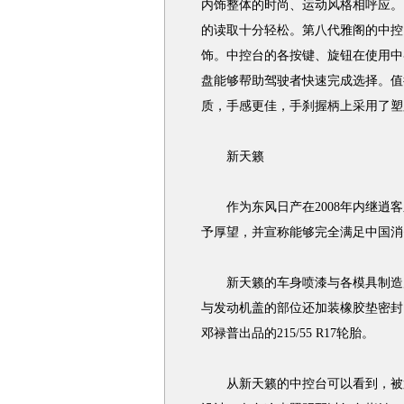
内饰整体的时尚、运动风格相呼应。
的读取十分轻松。第八代雅阁的中控
饰。中控台的各按键、旋钮在使用中
盘能够帮助驾驶者快速完成选择。值
质，手感更佳，手刹握柄上采用了塑
新天籁
作为东风日产在2008年内继逍客
予厚望，并宣称能够完全满足中国消
新天籁的车身喷漆与各模具制造质
与发动机盖的部位还加装橡胶垫密封
邓禄普出品的215/55 R17轮胎。
从新天籁的中控台可以看到，被置