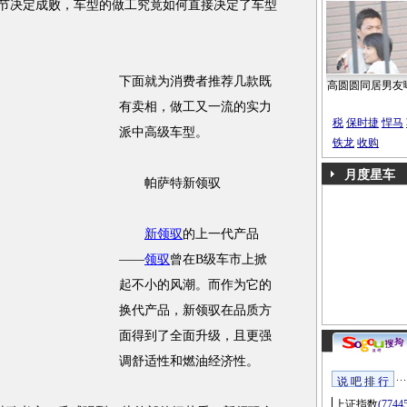
细节决定成败，车型的做工究竟如何直接决定了车型
下面就为消费者推荐几款既
高圆圆同居男友
有卖相，做工又一流的实力
税
保时捷
悍马
派中高级车型。
铁龙
收购
月度星车
帕萨特新领驭
新领驭
的上一代产品
——
领驭
曾在B级车市上掀
起不小的风潮。而作为它的
换代产品，新领驭在品质方
面得到了全面升级，且更强
调舒适性和燃油经济性。
说 吧 排 行
上证指数
(7744