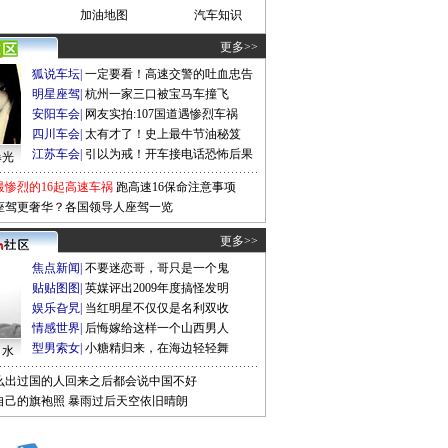
加油地图
汽车知识
更多>>
狐说车坛
|
一定要看！高速交警的吐血忠告
明星座驾
|
杭州一家三口被宝马车撞飞
安阳车会
|
网友实拍:107国道遇惨烈车祸
四川车会
|
太有才了！史上最牛节油秘笈
江苏车会
|
引以为戒！开车接电话恐怖后果
曝光
最惨烈的16起高速车祸
跑高速16保命注意事项
座驾更奢华？各国领导人座驾一览
更多>>
焦点新闻
|
不要迷恋哥，哥只是一个鬼
贴贴图图
|
英媒评出2009年度搞怪发明
娱乐旮旯
|
当红明星不仅仅是名利双收
情感世界
|
后悔嫁给这样一个山西男人
型男索女
|
小糖精归来，在海边轻轻舞
口水
么出过国的人回来之后都会说中国不好
自己的旗袍照
暴雨过后天空依旧晴朗