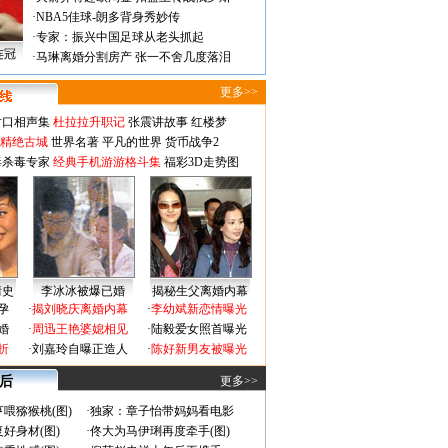
·
NBA5佳球-朗多背身秀妙传
·
专家：振兴中国足球从老头抓起
连冠
·
马琳离婚分割房产 张一不舍几度落泪
更多>>
对口相声集
杜拉拉升职记
张震讲故事
红楼梦
-精绝古城
世界名著
平凡的世界
货币战争2
毒杀毒专家
经典手机游游格斗集
福彩3D走势图
情史
李冰冰被爆已婚
揭秘生父离婚内幕
孕
·
揭刘晓庆离婚内幕
·
李幼斌新恋情曝光
婚
·
周迅王艳婆媳相见
·
陆毅爱女照首曝光
折
·
刘嘉玲自曝正造人
·
陈好新男友被曝光
 后
更多>>
喂猕猴桃(图)
·
独家：章子怡带妈妈看电影
好身材(图)
·
佟大为马伊琍再度牵手(图)