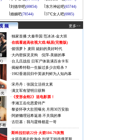
刘德华吧
(69854)
东方神起吧
(65744)
婚姻吧
(78544)
37℃女人吧
(6985)
视 频
更多>>
·
独家首播:大秦帝国
范冰冰-金大班
·
在线看超高收视大戏:
蜗居(完整版)
·
倔强萝卜
麦田
媳妇的美好时代
·
大内密探灵灵狗
倪萍-美丽的事
声》
·
台儿庄战役 日军尸体装满百余卡车
·
揭秘希特勒一生躲过多少次暗杀？
·
1982香港回归中英谈判鲜为人知内幕
·
宋丹丹：张国立活得太累
·
满文军有望明日获释
曝光
·
《变形金刚2》送电影票！
·
李湘王岳伦恩爱待产
·
黎姿怀孕大肚照曝光 月用30万安胎
·
阿娇懒理冠希返港:不关我的事
·
古巨基：我与霆锋都是一哥
不断
·
斯科拉狂砍22分 火箭104-79灰熊
·
火箭弃将赴欧淘金 扣篮王转战俄罗斯