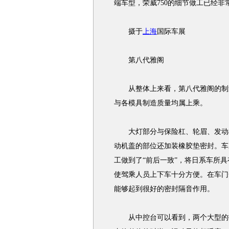
端车型，荣威750的细节做工已经
摄于
上海
国际车展
第八代雅阁
从整体上来看，第八代雅阁的制造
与各模具制造质量均属上乘。
大灯部分与保险杠、轮眉、发动机
动机盖的部位还加装橡胶垫密封。车
工做到了“前后一致”，将日系车所
使驾乘人员上下车十分方便。在车门
能够起到很好的密封隔音作用。
从中控台可以看到，两个大型的指